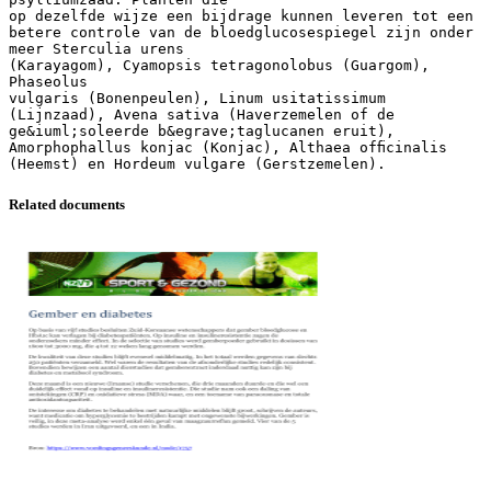
op dezelfde wijze een bijdrage kunnen leveren tot een
betere controle van de bloedglucosespiegel zijn onder
meer Sterculia urens
(Karayagom), Cyamopsis tetragonolobus (Guargom),
Phaseolus
vulgaris (Bonenpeulen), Linum usitatissimum
(Lijnzaad), Avena sativa (Haverzemelen of de
ge&iuml;soleerde b&egrave;taglucanen eruit),
Amorphophallus konjac (Konjac), Althaea ofﬁcinalis
Related documents