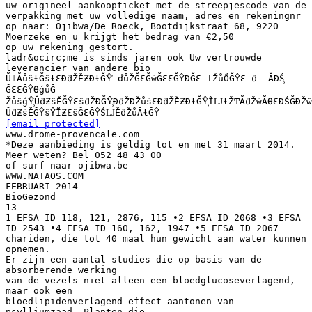
[email protected]
www.drome-provencale.com
*Deze aanbieding is geldig tot en met 31 maart 2014.
Meer weten? Bel 052 48 43 00
of surf naar ojibwa.be
WWW.NATAOS.COM
FEBRUARI 2014
BioGezond
13
1 EFSA ID 118, 121, 2876, 115 •2 EFSA ID 2068 •3 EFSA
ID 2543 •4 EFSA ID 160, 162, 1947 •5 EFSA ID 2067
chariden, die tot 40 maal hun gewicht aan water kunnen
opnemen.
Er zijn een aantal studies die op basis van de
absorberende werking
van de vezels niet alleen een bloedglucoseverlagend,
maar ook een
bloedlipidenverlagend effect aantonen van
psylliumzaad. Planten die