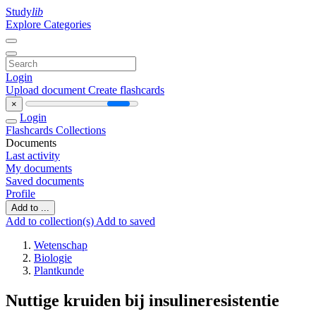
Study
lib
Explore Categories
Login
Upload document
Create flashcards
×
Login
Flashcards
Collections
Documents
Last activity
My documents
Saved documents
Profile
Add to ...
Add to collection(s)
Add to saved
Wetenschap
Biologie
Plantkunde
Nuttige kruiden bij insulineresistentie