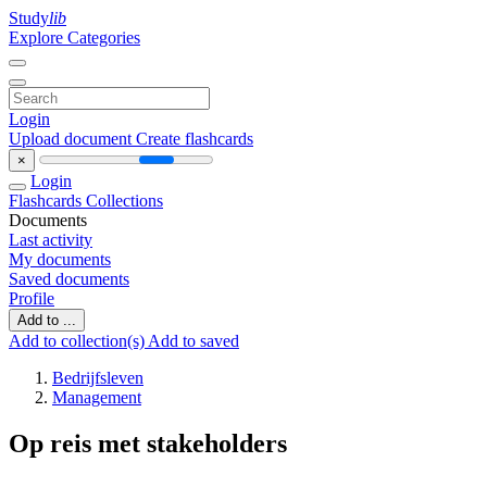
Study
lib
Explore Categories
Login
Upload document
Create flashcards
×
Login
Flashcards
Collections
Documents
Last activity
My documents
Saved documents
Profile
Add to ...
Add to collection(s)
Add to saved
Bedrijfsleven
Management
Op reis met stakeholders