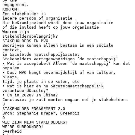
by the
engagement.
KORTOM:
Een stakeholder is
iedere persoon of organisatie
die be&iuml;nvloed wordt door jouw organisatie
of die invloed heeft op jouw organisatie.
Waarom zijn
stakeholdersbelangrijk?
STAKEHOLDERS EN MVO
Bedrijven kunnen alleen bestaan in een sociale
context,
in &acute;de maatschappij&acute;
Stakeholders vertegenwoordigen ‘de maatschappij’
• Wat is acceptabel? Alleen ‘de maatschappij’ kan dat
bepalen
• Dus: MVO hangt onvermijdelijk af van cultuur,
plaats,
tijd, je plaats in de keten, etc
• Wat is hier en nu &acute;maatschappelijk
verantwoord&acute;?
• En in 2020? In China?
Conclusie: je zult moeten omgaan met je stakeholders
8
STAKEHOLDER ENGAGEMENT 2.0
Bron: Stephanie Draper, Greenbiz
9
WIE ZIJN MIJN STAKEHOLDERS?
WE’RE SURROUNDED!
overheid