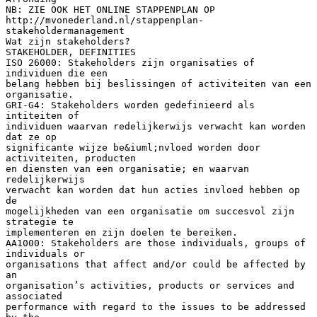
NB: ZIE OOK HET ONLINE STAPPENPLAN OP
http://mvonederland.nl/stappenplan-
stakeholdermanagement
Wat zijn stakeholders?
STAKEHOLDER, DEFINITIES
ISO 26000: Stakeholders zijn organisaties of
individuen die een
belang hebben bij beslissingen of activiteiten van een
organisatie.
GRI-G4: Stakeholders worden gedefinieerd als
intiteiten of
individuen waarvan redelijkerwijs verwacht kan worden
dat ze op
significante wijze be&iuml;nvloed worden door
activiteiten, producten
en diensten van een organisatie; en waarvan
redelijkerwijs
verwacht kan worden dat hun acties invloed hebben op
de
mogelijkheden van een organisatie om succesvol zijn
strategie te
implementeren en zijn doelen te bereiken.
AA1000: Stakeholders are those individuals, groups of
individuals or
organisations that affect and/or could be affected by
an
organisation’s activities, products or services and
associated
performance with regard to the issues to be addressed