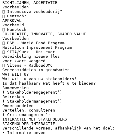
RICHTLIJNEN, ACCEPTATIE
Voorbeelden
 Intensieve veehouderij?
 Gentech?
APPROVAL
Voorbeeld
 Nanotech
CO-CREATIE, INNOVATIE, SHARED VALUE
Voorbeelden
 DSM - World Food Program
Nutrition Improvement Program
 SITA/Suez – Unilever
Ontwikkeling nieuwe fles
voor zwart wasgoed
 Vitens - RadboudUMC
Geneesmiddelen in grondwater
WAT WILT U?
Wat wilt u van uw stakeholders?
Is dat haalbaar? Wat heeft u te bieden?
Samenwerken
(‘Stakeholderengagement’)
Betrekken
(‘Stakeholdermanagement’)
Onderhandelen
Vertellen, consulteren
(‘Crisismanagement’)
INTERACTIE MET STAKEHOLDERS
STAKEHOLDER INTERACTIE
Verschillende vormen, afhankelijk van het doel:
• Informatie geven