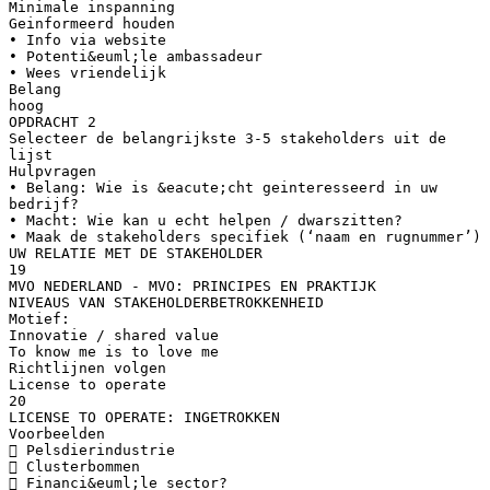
Minimale inspanning
Geinformeerd houden
• Info via website
• Potenti&euml;le ambassadeur
• Wees vriendelijk
Belang
hoog
OPDRACHT 2
Selecteer de belangrijkste 3-5 stakeholders uit de
lijst
Hulpvragen
• Belang: Wie is &eacute;cht geinteresseerd in uw
bedrijf?
• Macht: Wie kan u echt helpen / dwarszitten?
• Maak de stakeholders specifiek (‘naam en rugnummer’)
UW RELATIE MET DE STAKEHOLDER
19
MVO NEDERLAND - MVO: PRINCIPES EN PRAKTIJK
NIVEAUS VAN STAKEHOLDERBETROKKENHEID
Motief:
Innovatie / shared value
To know me is to love me
Richtlijnen volgen
License to operate
20
LICENSE TO OPERATE: INGETROKKEN
Voorbeelden
 Pelsdierindustrie
 Clusterbommen
 Financi&euml;le sector?