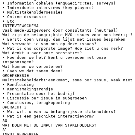
• Information ophalen (enqu&ecirc;tes, surveys)
• Individuele interviews (key players)
• Multistakeholdersessies
• Online discussie
• Etc
INTERVIEWSCHEMA
Vaak mede-uitgevoerd door consultants (neutraal)
Wat zijn de belangrijkste MVO-issues voor ons bedrijf?
• Eerst: open vraag, dan lijst met issues bespreken
Wat verwacht je van ons op deze issues?
• Wat is ons corporate image? Hoe ziet u ons merk?
Wat denkt u over onze prestaties?
• Hoe doen we het? Bent u tevreden met onze
inspanningen?
Wat kunnen we verbeteren?
• Gaan we dat samen doen?
GROEPSESSIE
Multistakeholderbijeenkomst, soms per issue, vaak niet
• Rondleiding
• Kennismakingsrondje
• Presentatie door het bedrijf
• Discussie per issue in subgroepen
• Conclusies, terugkoppeling
OPDRACHT 3
• Wat wilt u van uw belangrijkste stakeholders?
• Wat is een geschikte interactievorm?
30
WAT DOEN MET DE INPUT VAN STAKEHOLDERS?
31
INPUT VERWERKEN