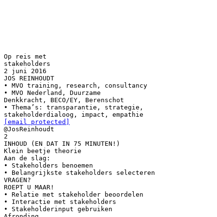
Op reis met
stakeholders
2 juni 2016
JOS REINHOUDT
• MVO training, research, consultancy
• MVO Nederland, Duurzame
Denkkracht, BECO/EY, Berenschot
• Thema’s: transparantie, strategie,
[email protected]
@JosReinhoudt
2
INHOUD (EN DAT IN 75 MINUTEN!)
Klein beetje theorie
Aan de slag:
• Stakeholders benoemen
• Belangrijkste stakeholders selecteren
VRAGEN?
ROEPT U MAAR!
• Relatie met stakeholder beoordelen
• Interactie met stakeholders
• Stakeholderinput gebruiken
Afronding