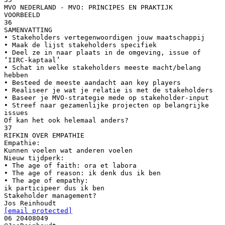
MVO NEDERLAND - MVO: PRINCIPES EN PRAKTIJK
VOORBEELD
36
SAMENVATTING
• Stakeholders vertegenwoordigen jouw maatschappij
• Maak de lijst stakeholders specifiek
• Deel ze in naar plaats in de omgeving, issue of
‘IIRC-kaptaal’
• Schat in welke stakeholders meeste macht/belang
hebben
• Besteed de meeste aandacht aan key players
• Realiseer je wat je relatie is met de stakeholders
• Baseer je MVO-strategie mede op stakeholder-input
• Streef naar gezamenlijke projecten op belangrijke
issues
Of kan het ook helemaal anders?
37
RIFKIN OVER EMPATHIE
Empathie:
Kunnen voelen wat anderen voelen
Nieuw tijdperk:
• The age of faith: ora et labora
• The age of reason: ik denk dus ik ben
• The age of empathy:
ik participeer dus ik ben
Stakeholder management?
[email protected]
06 20408049