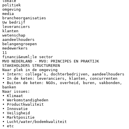
lokale
politiek
omgeving
media
brancheorganisaties
Uw bedrijf
leveranciers
klanten
wetenschap
aandeelhouders
belangengroepen
medewerkers
11
financi&euml;le sector
MVO NEDERLAND - MVO: PRINCIPES EN PRAKTIJK
STAKEHOLDERS STRUCTUREREN
Naar plek in de omgeving
• Intern: collega’s, dochterbedrijven, aandeelhouders
• In de keten: leveranciers, klanten, concurrenten
• Buiten de keten: NGOs, overheid, buren, vakbonden,
banken
Naar issues:
• Klimaat
• Werkomstandigheden
• Productkwaliteit
• Innovatie
• Veiligheid
• Marktpositie
• Lucht/water/bodemkwaliteit
• etc