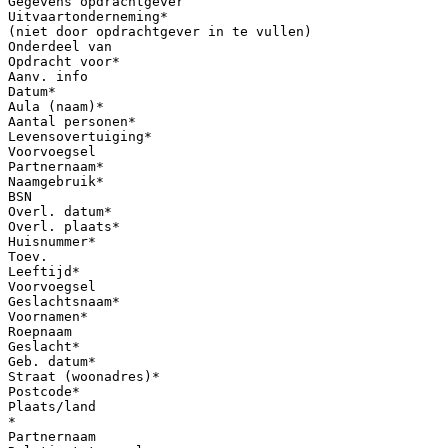
Gegevens opdrachtgever
Uitvaartonderneming*
(niet door opdrachtgever in te vullen)
Onderdeel van
Opdracht voor*
Aanv. info
Datum*
Aula (naam)*
Aantal personen*
Levensovertuiging*
Voorvoegsel
Partnernaam*
Naamgebruik*
BSN
Overl. datum*
Overl. plaats*
Huisnummer*
Toev.
Leeftijd*
Voorvoegsel
Geslachtsnaam*
Voornamen*
Roepnaam
Geslacht*
Geb. datum*
Straat (woonadres)*
Postcode*
Plaats/land
*
Partnernaam