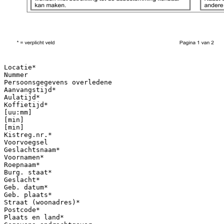
Locatie*
Nummer
Persoonsgegevens overledene
Aanvangstijd*
Aulatijd*
Koffietijd*
[uu:mm]
[min]
[min]
Kistreg.nr.*
Voorvoegsel
Geslachtsnaam*
Voornamen*
Roepnaam*
Burg. staat*
Geslacht*
Geb. datum*
Geb. plaats*
Straat (woonadres)*
Postcode*
Plaats en land*