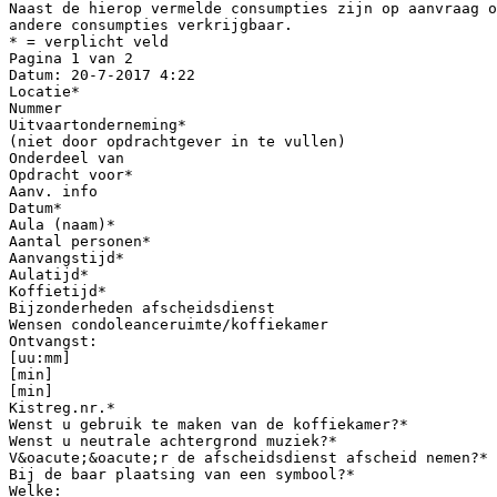
Naast de hierop vermelde consumpties zijn op aanvraag o
andere consumpties verkrijgbaar.
* = verplicht veld
Pagina 1 van 2
Datum: 20-7-2017 4:22
Locatie*
Nummer
Uitvaartonderneming*
(niet door opdrachtgever in te vullen)
Onderdeel van
Opdracht voor*
Aanv. info
Datum*
Aula (naam)*
Aantal personen*
Aanvangstijd*
Aulatijd*
Koffietijd*
Bijzonderheden afscheidsdienst
Wensen condoleanceruimte/koffiekamer
Ontvangst:
[uu:mm]
[min]
[min]
Kistreg.nr.*
Wenst u gebruik te maken van de koffiekamer?*
Wenst u neutrale achtergrond muziek?*
V&oacute;&oacute;r de afscheidsdienst afscheid nemen?*
Bij de baar plaatsing van een symbool?*
Welke: