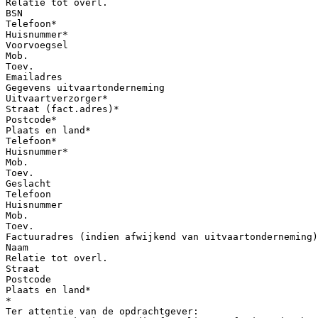
Relatie tot overl.
BSN
Telefoon*
Huisnummer*
Voorvoegsel
Mob.
Toev.
Emailadres
Gegevens uitvaartonderneming
Uitvaartverzorger*
Straat (fact.adres)*
Postcode*
Plaats en land*
Telefoon*
Huisnummer*
Mob.
Toev.
Geslacht
Telefoon
Huisnummer
Mob.
Toev.
Factuuradres (indien afwijkend van uitvaartonderneming)
Naam
Relatie tot overl.
Straat
Postcode
Plaats en land*
*
Ter attentie van de opdrachtgever: