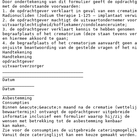
Door ondertekening van dit formulier geeft de opdrachtg
met de onderstaande voorwaarden:
1. de opdrachtgever verklaart in geval van een crematie
Radionucliden (Jodium therapie 1-125 – implantaat verwi
2. de opdrachtgever machtigt de uitvaartondernemer voor
uitvaartplechtigheid/koffiekamer/condoleanceruimte;
3. de opdrachtgever verklaart kennis te hebben genomen 
begraafplaats of het crematorium (deze staan tevens ver
en hiermee akkoord te gaan;
4. de begraafplaats of het crematorium aanvaardt geen a
onjuiste beantwoording van de gestelde vragen of het ni
Handtekening
Handtekening
opdrachtgever
uitvaartverzorger
_________________________________
_________________________________
Datum
_____________
Datum
_____________
Asbestemming
Consumpties
Binnen &eacute;&eacute;n maand na de crematie (wettelij
bewaartermijn) ontvangt de opdrachtgever uitgebreide
informatie inclusief een formulier waarop hij/zij de
wensen met betrekking tot de asbestemming kenbaar
kan maken.
Zie voor de consumpties de uitgebreide cateringmogelijk
Vanuit deze cateringlijst kan een keuze gemaakt worden.