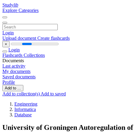
Study
lib
Explore Categories
Login
Upload document
Create flashcards
×
Login
Flashcards
Collections
Documents
Last activity
My documents
Saved documents
Profile
Add to ...
Add to collection(s)
Add to saved
Engineering
Informatica
Database
University of Groningen Autoregulation of 