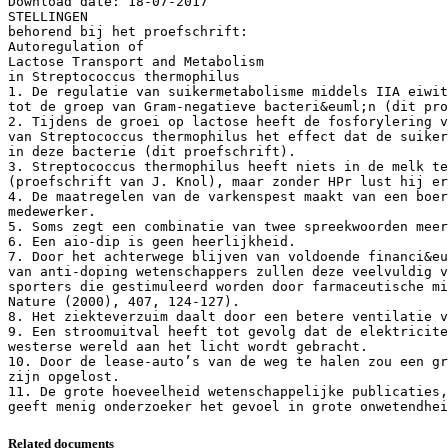
Download date: 18-07-2017
STELLINGEN
behorend bij het proefschrift:
Autoregulation of
Lactose Transport and Metabolism
in Streptococcus thermophilus
1. De regulatie van suikermetabolisme middels IIA eiwit
tot de groep van Gram-negatieve bacteri&euml;n (dit pro
2. Tijdens de groei op lactose heeft de fosforylering v
van Streptococcus thermophilus het effect dat de suiker
in deze bacterie (dit proefschrift).
3. Streptococcus thermophilus heeft niets in de melk te
(proefschrift van J. Knol), maar zonder HPr lust hij er
4. De maatregelen van de varkenspest maakt van een boer
medewerker.
5. Soms zegt een combinatie van twee spreekwoorden meer
6. Een aio-dip is geen heerlijkheid.
7. Door het achterwege blijven van voldoende financi&eu
van anti-doping wetenschappers zullen deze veelvuldig v
sporters die gestimuleerd worden door farmaceutische mi
Nature (2000), 407, 124-127).
8. Het ziekteverzuim daalt door een betere ventilatie v
9. Een stroomuitval heeft tot gevolg dat de elektricite
westerse wereld aan het licht wordt gebracht.
10. Door de lease-auto’s van de weg te halen zou een gr
zijn opgelost.
11. De grote hoeveelheid wetenschappelijke publicaties,
Related documents