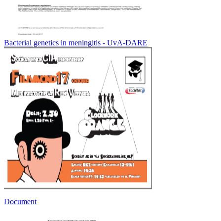
Bacterial genetics in meningitis - UvA-DARE
Document