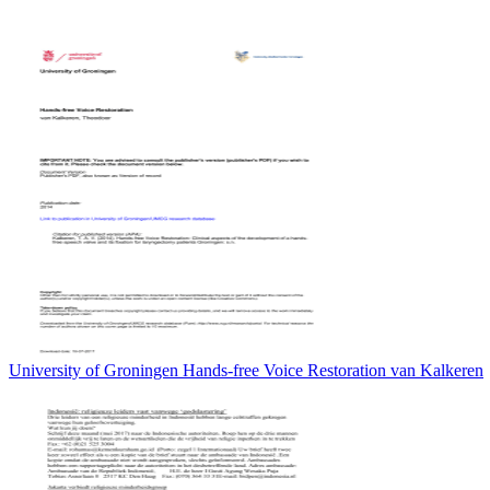
University of Groningen Hands-free Voice Restoration van Kalkeren