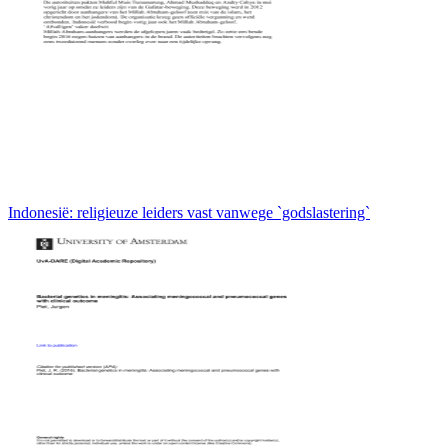
Indonesië: religieuze leiders vast vanwege `godslastering`