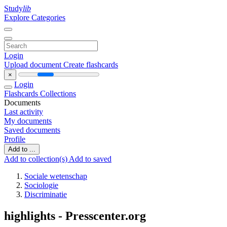
Study
lib
Explore Categories
Login
Upload document
Create flashcards
×
Login
Flashcards
Collections
Documents
Last activity
My documents
Saved documents
Profile
Add to ...
Add to collection(s)
Add to saved
Sociale wetenschap
Sociologie
Discriminatie
highlights - Presscenter.org