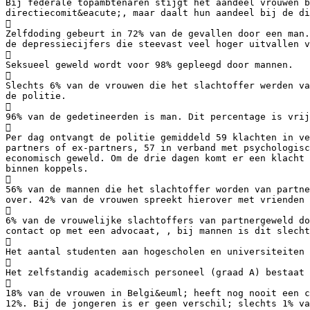
Bij federale topambtenaren stijgt het aandeel vrouwen b
directiecomit&eacute;, maar daalt hun aandeel bij de di

Zelfdoding gebeurt in 72% van de gevallen door een man.
de depressiecijfers die steevast veel hoger uitvallen v

Seksueel geweld wordt voor 98% gepleegd door mannen.

Slechts 6% van de vrouwen die het slachtoffer werden va
de politie.

96% van de gedetineerden is man. Dit percentage is vrij

Per dag ontvangt de politie gemiddeld 59 klachten in ve
partners of ex-partners, 57 in verband met psychologisc
economisch geweld. Om de drie dagen komt er een klacht 
binnen koppels.

56% van de mannen die het slachtoffer worden van partne
over. 42% van de vrouwen spreekt hierover met vrienden 

6% van de vrouwelijke slachtoffers van partnergeweld do
contact op met een advocaat, , bij mannen is dit slecht

Het aantal studenten aan hogescholen en universiteiten 

Het zelfstandig academisch personeel (graad A) bestaat

18% van de vrouwen in Belgi&euml; heeft nog nooit een c
12%. Bij de jongeren is er geen verschil; slechts 1% va