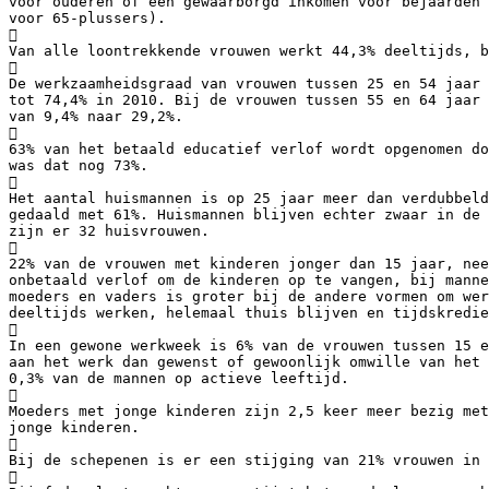
voor ouderen of een gewaarborgd inkomen voor bejaarden 
voor 65-plussers).

Van alle loontrekkende vrouwen werkt 44,3% deeltijds, b

De werkzaamheidsgraad van vrouwen tussen 25 en 54 jaar 
tot 74,4% in 2010. Bij de vrouwen tussen 55 en 64 jaar
van 9,4% naar 29,2%.

63% van het betaald educatief verlof wordt opgenomen do
was dat nog 73%.

Het aantal huismannen is op 25 jaar meer dan verdubbeld
gedaald met 61%. Huismannen blijven echter zwaar in de 
zijn er 32 huisvrouwen.

22% van de vrouwen met kinderen jonger dan 15 jaar, nee
onbetaald verlof om de kinderen op te vangen, bij manne
moeders en vaders is groter bij de andere vormen om wer
deeltijds werken, helemaal thuis blijven en tijdskredie

In een gewone werkweek is 6% van de vrouwen tussen 15 e
aan het werk dan gewenst of gewoonlijk omwille van het 
0,3% van de mannen op actieve leeftijd.

Moeders met jonge kinderen zijn 2,5 keer meer bezig met
jonge kinderen.

Bij de schepenen is er een stijging van 21% vrouwen in 
