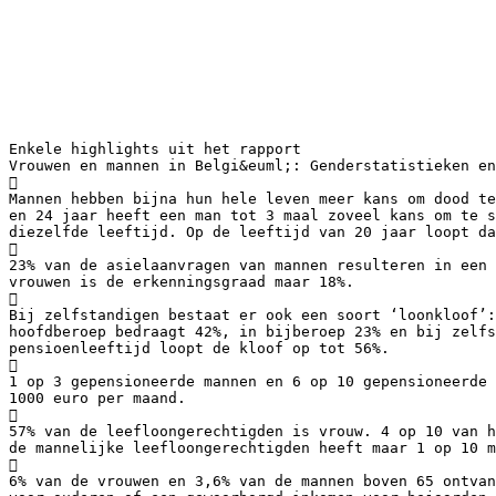
Enkele highlights uit het rapport
Vrouwen en mannen in Belgi&euml;: Genderstatistieken en

Mannen hebben bijna hun hele leven meer kans om dood te
en 24 jaar heeft een man tot 3 maal zoveel kans om te s
diezelfde leeftijd. Op de leeftijd van 20 jaar loopt da

23% van de asielaanvragen van mannen resulteren in een 
vrouwen is de erkenningsgraad maar 18%.

Bij zelfstandigen bestaat er ook een soort ‘loonkloof’:
hoofdberoep bedraagt 42%, in bijberoep 23% en bij zelfs
pensioenleeftijd loopt de kloof op tot 56%.

1 op 3 gepensioneerde mannen en 6 op 10 gepensioneerde 
1000 euro per maand.

57% van de leefloongerechtigden is vrouw. 4 op 10 van h
de mannelijke leefloongerechtigden heeft maar 1 op 10 m

6% van de vrouwen en 3,6% van de mannen boven 65 ontvan