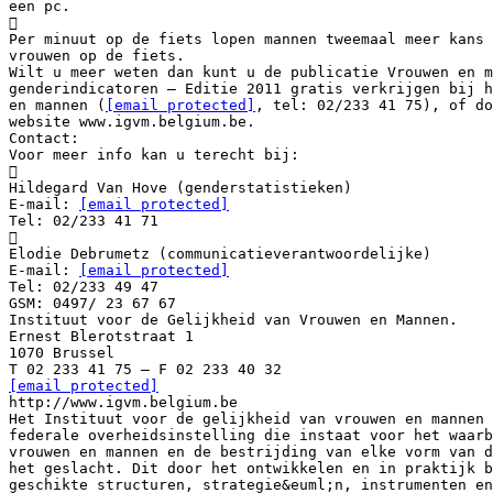
een pc.

Per minuut op de fiets lopen mannen tweemaal meer kans 
vrouwen op de fiets.
Wilt u meer weten dan kunt u de publicatie Vrouwen en 
genderindicatoren – Editie 2011 gratis verkrijgen bij 
en mannen (
[email protected]
, tel: 02/233 41 75), of do
website www.igvm.belgium.be.
Contact:
Voor meer info kan u terecht bij:

Hildegard Van Hove (genderstatistieken)
E-mail:
[email protected]
Tel: 02/233 41 71

Elodie Debrumetz (communicatieverantwoordelijke)
E-mail:
[email protected]
Tel: 02/233 49 47
GSM: 0497/ 23 67 67
Instituut voor de Gelijkheid van Vrouwen en Mannen.
Ernest Blerotstraat 1
1070 Brussel
[email protected]
http://www.igvm.belgium.be
Het Instituut voor de gelijkheid van vrouwen en mannen 
federale overheidsinstelling die instaat voor het waarb
vrouwen en mannen en de bestrijding van elke vorm van d
het geslacht. Dit door het ontwikkelen en in praktijk 
geschikte structuren, strategie&euml;n, instrumenten en