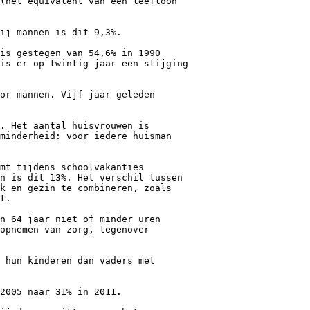
(het equivalent van een leefloon
ij mannen is dit 9,3%.
is gestegen van 54,6% in 1990
 is er op twintig jaar een stijging
or mannen. Vijf jaar geleden
. Het aantal huisvrouwen is
minderheid: voor iedere huisman
mt tijdens schoolvakanties
n is dit 13%. Het verschil tussen
k en gezin te combineren, zoals
t.
n 64 jaar niet of minder uren
opnemen van zorg, tegenover
 hun kinderen dan vaders met
2005 naar 31% in 2011.