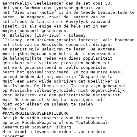
aanmerkelijk veeleisender dan de set opus 33.
Het voor Rachmaninov typische gebruik van
het ‘Dies Irae’-motief is in de tweede &eacute;tude te
horen. De negende, zowel de laatste van de
set alsook de laatste die Gavrylyuk vanavond
speelt, is als enige van de hele set in een
majeurtoonsoort geschreven.
M. Balakirev (1837-1910) - Islamey
‘Islamey, een Ori&euml;ntaalse fantasie’ valt bovenaan
het stuk van de Russische componist, dirigent
en pianist Mily Balakirev te lezen. De extreme
moeilijkheidsgraad van het stuk is onverwachts
de belangrijkste reden van diens populariteit
gebleken: vele virtuoze pianisten hebben met
het werk geconcerteerd en zelfs componisten
heeft het ge&iuml;nspireerd. Zo zou Maurice Ravel
gezegd hebben dat hij met zijn ‘Gaspard de la
Nuit’ een werk wilde schrijven dat moeilijker is
dan Islamey. De thema’s uit Islamey zijn gebaseerd
op Russische volks&shy;muziek, niet ongebruikelijk
voor Balakirev die een patriottische nationalist
was. De componist kreeg het overigens zelf
niet voor elkaar om Islamey te spelen.
Wouter Smits
#KAMERMUZIEKSOUVENIRTILBURG
Bekijk de video-impressie van dit concert
op onze Facebookpagina of ons YouTubekanaal:
Kamermuziek Souvenir Tilburg.
Hier vindt u tevens de video’s van eerdere
concerten.