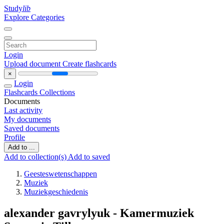
Study
lib
Explore Categories
Login
Upload document
Create flashcards
×
Login
Flashcards
Collections
Documents
Last activity
My documents
Saved documents
Profile
Add to ...
Add to collection(s)
Add to saved
Geesteswetenschappen
Muziek
Muziekgeschiedenis
alexander gavrylyuk - Kamermuziek