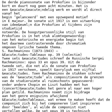
De derde pianosonate van Prokofiev is bijzonder
kort en duurt nog geen acht minuten. Het is
een &eacute;&eacute;ndelig werk en wordt al direct
vanaf het
begin ‘gelanceerd’ met een opzwepend motief
in E majeur. De sonate uit 1917 is een uitwerking
van idee&euml;n die Prokofiev al tijdens zijn
studietijd
noteerde. De hoogstpersoonlijke stijl van
Prokofiev is in het stuk alomtegenwoordig:
van het motorische en energieke begin tot
het daarmee contrasterende door chromatiek
omgeven lyrische tweede thema.
S. Rachmaninov (1873-1943) –
&Eacute;tudes-Tableaux op. 39 (selectie)
Twee sets &eacute;tudes schreef de Russische Sergei
Rachmaninov: opus 33 en opus 39. Uit de
tweede set, die net als de sonate van Prokofiev
in 1917 verscheen, speelt Gavrylyuk een vijftal
&eacute;tudes. Toen Rachmaninov de stukken schreef
was de ‘&eacute;tude’ als compositievorm de grenzen
van de studieruimte al ruimschoots gepasseerd:
onder andere Chopin en Liszt hadden met hun
(concert)&eacute;tudes het genre al naar een hoger
plan getild. Rachmaninov noemt zijn bijdrage
aan het genre enigszins afwijkend
&Eacute;tudesTableaux, wat ermee te maken heeft dat de
componist zich bij het componeren liet inspireren
door ‘beelden’, al wilde de componist niet
vertellen welke. De set opus 39 is technisch