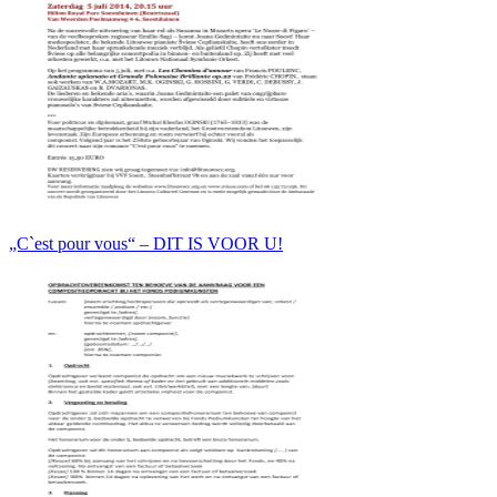
„C`est pour vous“ – DIT IS VOOR U!