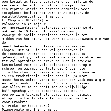
een koraal-achtige onderbreking schrijft in de
ver verwijderde toonsoort van B majeur. Na
een reprise waarin de eerdere dramatiek weer
terugkeert besluit het werk in As majeur, de
paralleltoonsoort van f mineur.
F. Chopin (1810-1849) –
Polonaise in As majeur
De ‘Hero&iuml;sche’ polonaise van Chopin wordt
ook wel de ‘Octavenpolonaise’ genoemd,
vanwege de snelle herhalende octaven in het
midden van het stuk. Het werk is &eacute;&eacute;n van
de
meest bekende en populaire composities van
Chopin. Het stuk is dan wel geschreven in
de toonsoort waarin de Fantasie zojuist is
ge&euml;indigd, het is heel anders van karakter en
zit vol optimisme en bravoure. Dat is sowieso
kenmerkend voor de vele polonaises die Chopin
schreef en waarmee de trots die Chopin voor
zijn thuisland had verraden wordt: de polonaise
is een traditionele Poolse dans in 3/4 maat.
Naast hero&iuml;ek vindt men toch ook vaak nostalgie
en zelfs wanhoop terug in Chopins polonaises,
wat alles te maken heeft met de vrijwillige
ballingschap van de componist, die met het
oog op zijn toekomst als componist en pianist
al op zijn twintigste Polen voorgoed verliet
voor Frankrijk.
S. Prokofiev (1891-1953) –
Pianosonate nr. 3 in a mineur