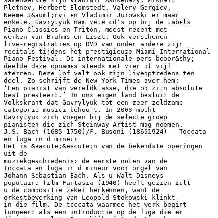
samenwerkte zijn Vladimir Ashkenazy, Mikhail
Pletnev, Herbert Blomstedt, Valery Gergiev,
Neeme J&auml;rvi en Vladimir Jurowski er maar
enkele. Gavrylyuk nam vele cd’s op bij de labels
Piano Classics en Triton, meest recent met
werken van Brahms en Liszt. Ook verschenen
live-registraties op DVD van onder andere zijn
recitals tijdens het prestigieuze Miami International
Piano Festival. De internationale pers beoor&shy;
deelde deze opnames steeds met vier of vijf
sterren. Deze lof valt ook zijn liveoptredens ten
deel. Zo schrijft de New York Times over hem:
‘Een pianist van wereldklasse, die op zijn absolute
best presteert.’ In ons eigen land besluit de
Volkskrant dat Gavrylyuk tot een zeer zeldzame
categorie musici behoort. In 2003 mocht
Gavrylyuk zich voegen bij de selecte groep
pianisten die zich Steinway Artist mag noemen.
J.S. Bach (1685-1750)/F. Busoni (18661924) – Toccata
en fuga in d mineur
Het is &eacute;&eacute;n van de bekendste openingen
uit de
muziekgeschiedenis: de eerste noten van de
Toccata en fuga in d mineur voor orgel van
Johann Sebastian Bach. Als u Walt Disneys
populaire film Fantasia (1940) heeft gezien zult
u de compositie zeker herkennen, want de
orkestbewerking van Leopold Stokowski klinkt
in die film. De toccata waarmee het werk begint
fungeert als een introductie op de fuga die er