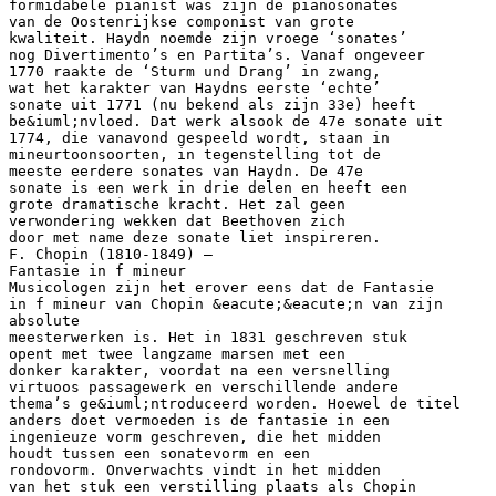
formidabele pianist was zijn de pianosonates
van de Oostenrijkse componist van grote
kwaliteit. Haydn noemde zijn vroege ‘sonates’
nog Divertimento’s en Partita’s. Vanaf ongeveer
1770 raakte de ‘Sturm und Drang’ in zwang,
wat het karakter van Haydns eerste ‘echte’
sonate uit 1771 (nu bekend als zijn 33e) heeft
be&iuml;nvloed. Dat werk alsook de 47e sonate uit
1774, die vanavond gespeeld wordt, staan in
mineurtoonsoorten, in tegenstelling tot de
meeste eerdere sonates van Haydn. De 47e
sonate is een werk in drie delen en heeft een
grote dramatische kracht. Het zal geen
verwondering wekken dat Beethoven zich
door met name deze sonate liet inspireren.
F. Chopin (1810-1849) –
Fantasie in f mineur
Musicologen zijn het erover eens dat de Fantasie
in f mineur van Chopin &eacute;&eacute;n van zijn
absolute
meesterwerken is. Het in 1831 geschreven stuk
opent met twee langzame marsen met een
donker karakter, voordat na een versnelling
virtuoos passagewerk en verschillende andere
thema’s ge&iuml;ntroduceerd worden. Hoewel de titel
anders doet vermoeden is de fantasie in een
ingenieuze vorm geschreven, die het midden
houdt tussen een sonatevorm en een
rondovorm. Onverwachts vindt in het midden
van het stuk een verstilling plaats als Chopin