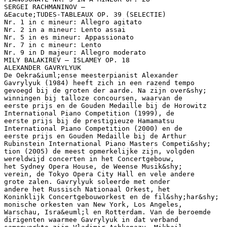
SERGEI RACHMANINOV –
&Eacute;TUDES-TABLEAUX OP. 39 (SELECTIE)
Nr. 1 in c mineur: Allegro agitato
Nr. 2 in a mineur: Lento assai
Nr. 5 in es mineur: Appassionato
Nr. 7 in c mineur: Lento
Nr. 9 in D majeur: Allegro moderato
MILY BALAKIREV – ISLAMEY OP. 18
ALEXANDER GAVRYLYUK
De Oekra&iuml;ense meesterpianist Alexander
Gavrylyuk (1984) heeft zich in een razend tempo
gevoegd bij de groten der aarde. Na zijn over&shy;
winningen bij talloze concoursen, waarvan de
eerste prijs en de Gouden Medaille bij de Horowitz
International Piano Competition (1999), de
eerste prijs bij de prestigieuze Hamamatsu
International Piano Competition (2000) en de
eerste prijs en Gouden Medaille bij de Arthur
Rubinstein International Piano Masters Competi&shy;
tion (2005) de meest opmerkelijke zijn, volgden
wereldwijd concerten in het Concertgebouw,
het Sydney Opera House, de Weense Musik&shy;
verein, de Tokyo Opera City Hall en vele andere
grote zalen. Gavrylyuk soleerde met onder
andere het Russisch Nationaal Orkest, het
Koninklijk Concertgebouworkest en de fil&shy;har&shy;
monische orkesten van New York, Los Angeles,
Warschau, Isra&euml;l en Rotterdam. Van de beroemde
dirigenten waarmee Gavrylyuk in dat verband