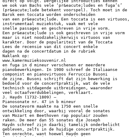
direct op volgt. Dergelijke introducties kennen
we ook van Bachs vele ‘pr&eacute;ludes en fuga’s’
(pr&eacute;lude betekent voorspel). Toch moet in de
Barok een toccata worden onderscheiden
van een pr&eacute;lude. Een toccata is een virtuoos,
instrumentaal muziekstuk, vaak met vele
snelle passages en geschreven in vrije vorm.
Een pr&eacute;lude is ook geschreven in vrije vorm
maar is niet noodzakelijkerwijs virtuoos van
karakter. Door de populariteit van de Toccata
Lees de recensie van dit concert enkele
dagen na de concertdatum in de rubriek
Naklank op:
www.kamermuzieksouvenir.nl
en fuga in d mineur verschenen er meerdere
pianobewerkingen. In 1900 schreef de Italiaanse
componist en pianovirtuoos Ferruccio Busoni
de zijne. Busoni schrijft dat zijn bewerking is
bedoeld voor de concertpraktijk, wat de vele
technisch uitdagende uitbreidingen, waaronder
veel octaafverdubbelingen, verklaart.
J. Haydn (1732-1809) –
Pianosonate nr. 47 in b mineur
De sonatevorm maakte na 1750 een snelle
ontwikkeling door, waarbij vooral de sonates
van Mozart en Beethoven rap populair zouden
raken. De meer dan 55 sonates die Joseph
Haydn schreef zijn daarbij tamelijk onderbelicht
gebleven, zelfs in de huidige concertpraktijk.
Ten onrechte, want hoewel Haydn geen