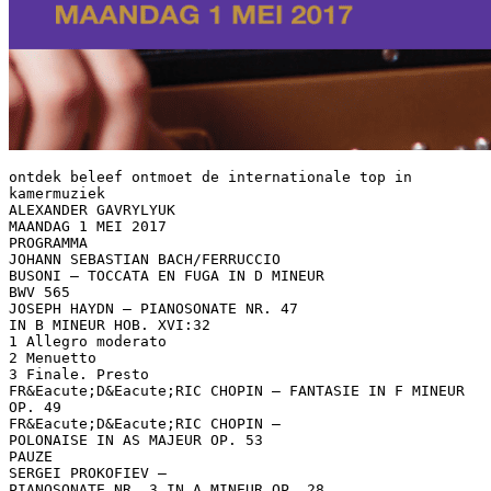
ontdek beleef ontmoet de internationale top in
kamermuziek
ALEXANDER GAVRYLYUK
MAANDAG 1 MEI 2017
PROGRAMMA
JOHANN SEBASTIAN BACH/FERRUCCIO
BUSONI – TOCCATA EN FUGA IN D MINEUR
BWV 565
JOSEPH HAYDN – PIANOSONATE NR. 47
IN B MINEUR HOB. XVI:32
1 Allegro moderato
2 Menuetto
3 Finale. Presto
FR&Eacute;D&Eacute;RIC CHOPIN – FANTASIE IN F MINEUR
OP. 49
FR&Eacute;D&Eacute;RIC CHOPIN –
POLONAISE IN AS MAJEUR OP. 53
PAUZE
SERGEI PROKOFIEV –
PIANOSONATE NR. 3 IN A MINEUR OP. 28