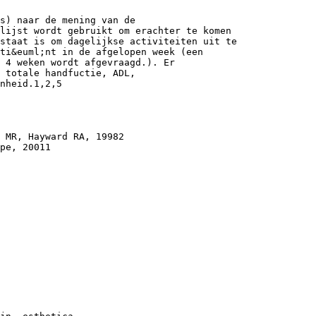
s) naar de mening van de
lijst wordt gebruikt om erachter te komen
staat is om dagelijkse activiteiten uit te
ti&euml;nt in de afgelopen week (een
 4 weken wordt afgevraagd.). Er
 totale handfuctie, ADL,
nheid.1,2,5
 MR, Hayward RA, 19982
pe, 20011