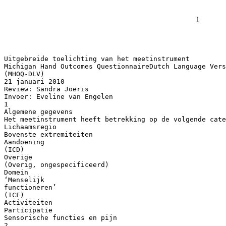
Uitgebreide toelichting van het meetinstrument
Michigan Hand Outcomes QuestionnaireDutch Language Vers
(MHOQ-DLV)
21 januari 2010
Review: Sandra Joeris
Invoer: Eveline van Engelen
1
Algemene gegevens
Het meetinstrument heeft betrekking op de volgende cate
Lichaamsregio
Bovenste extremiteiten
Aandoening
(ICD)
Overige
(Overig, ongespecificeerd)
Domein
‘Menselijk
functioneren’
(ICF)
Activiteiten
Participatie
Sensorische functies en pijn
2