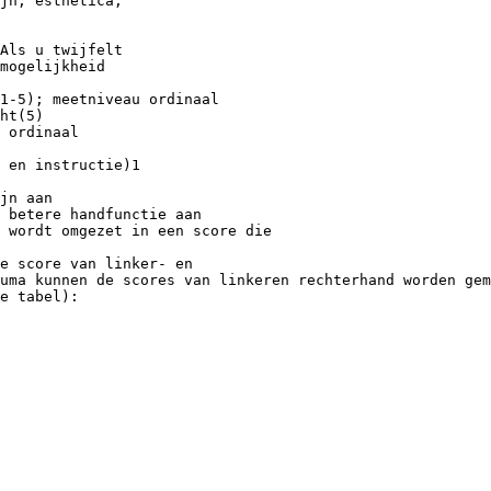
jn, esthetica,
Als u twijfelt
mogelijkheid
1-5); meetniveau ordinaal
ht(5)
 ordinaal
 en instructie)1
jn aan
 betere handfunctie aan
 wordt omgezet in een score die
e score van linker- en
uma kunnen de scores van linkeren rechterhand worden gem
e tabel):