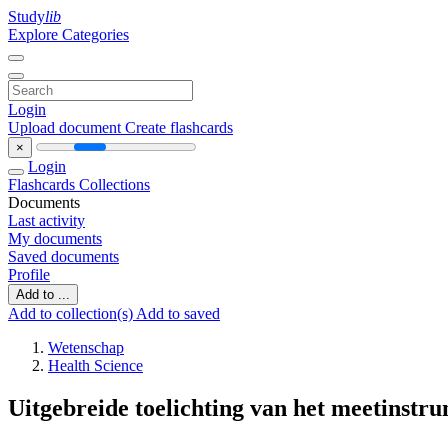
Study
lib
Explore Categories
Login
Upload document
Create flashcards
×
Login
Flashcards
Collections
Documents
Last activity
My documents
Saved documents
Profile
Add to ...
Add to collection(s)
Add to saved
Wetenschap
Health Science
Uitgebreide toelichting van het meetinst