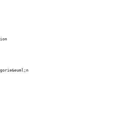
ion
gorie&euml;n