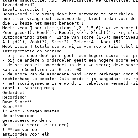
totale handfuctie, ADL, werksituatie, werkprestatie, pi
tevredenheid2
Invulinstructie  ja
Beantwoord elke vraag door het antwoord te omcirkelen. 
hoe u een vraag moet beantwoorden, kiest u dan voor de 
die uw keuze het meest benadert.1
Meetniveau  per item (items 1,2 ,3,5,6): wijze score (
Zeer goed(1), Goed(2), Redelijk(3), Slecht(4), Erg slec
Uitzondering: item 4: wijze van score (1-5); meetniveau
Altijd(1), Vaak(2), Soms(3), Zelden(4), Nooit(5)
Meetniveau  totale score; wijze van score (zie tabel 1
Interpretatie en scoring:
- bij het onderdeel pijn geeft een hogere score meer pi
- bij de andere 5 onderdelen geeft een hogere score een
- de som van elk onderdeel is de ruwe score; deze score
kan varie&euml;ren van 0 tot 100
- de score van de aangedane hand wordt verkregen door d
rechterhand te bepalen (als beide zijn aangedaan bv. re
- het scoringsmechanisme wordt in tabelvorm vermeld (zi
Tabel 1: Scoring MHOQ
Onderdeel
Recording*
Ruwe Score**
Score***
(* voor 2 vragen moeten
de antwoorden
gerecodeerd worden om
de juiste score te krijgen)
( **som van de
antwoorden voor elk