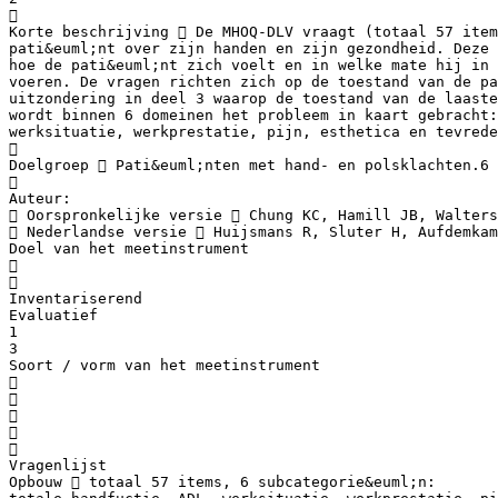

Korte beschrijving  De MHOQ-DLV vraagt (totaal 57 item
pati&euml;nt over zijn handen en zijn gezondheid. Deze 
hoe de pati&euml;nt zich voelt en in welke mate hij in 
voeren. De vragen richten zich op de toestand van de pa
uitzondering in deel 3 waarop de toestand van de laaste
wordt binnen 6 domeinen het probleem in kaart gebracht:
werksituatie, werkprestatie, pijn, esthetica en tevrede

Doelgroep  Pati&euml;nten met hand- en polsklachten.6

Auteur:
 Oorspronkelijke versie  Chung KC, Hamill JB, Walters
 Nederlandse versie  Huijsmans R, Sluter H, Aufdemkam
Doel van het meetinstrument


Inventariserend
Evaluatief
1
3
Soort / vorm van het meetinstrument





Vragenlijst
Opbouw  totaal 57 items, 6 subcategorie&euml;n: