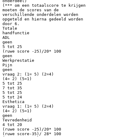
onderdeel)
(*** om een totaalscore te krijgen
moeten de scores van de
verschillende onderdelen worden
opgeteld en hierna gedeeld worden
door 6.
Totale
handfunctie
ADL
geen
5 tot 25
(ruwe score -25)/20* 100
geen
Werkprestatie
Pijn
geen
vraag 2: (1= 5) (2=4)
(4= 2) (5=1)
5 tot 25
7 tot 35
5 tot 25
5 tot 24
Esthetica
vraag 1: (1= 5) (2=4)
(4= 2) (5=1)
geen
Tevredenheid
4 tot 20
(ruwe score -25)/20* 100
(ruwe score-35)/ 28* 100