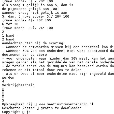
(ruwe score- 5) / 20* 100
als vraag 1 gelijk is aan 5, dan is
de pijnscore gelijk aan 100.
wanneer vraag niet gelijk is aan
5, dan: ( ruwe score- 5)/ 20* 100
(ruwe score- 4)/ 16* 100
6 tot 30
(ruwe score- 30)/ 24* 100
2
1 hand =
2 hand=
Aandachtspunten bij de scoring:
- wanneer er antwoorden missen bij een onderdeel kan di
- wanneer 50% van een onderdeel niet werd beantwoord da
deelnemen aan de score
- voor onderdelen waar minder dan 50% mist, kan het gem
vragen gelden als het gemiddelde van het gehele onderde
- de totale score van de MHQ-DLV kan berekend worden do
rekenen en dit totaal door zes te delen
- als er twee of meer onderdelen niet zijn ingevuld dan
worden
4
Verkrijgbaarheid



5
Opvraagbaar bij  www.meetinstrumentenzorg.nl
Geschatte kosten  gratis te downloaden
Copyright  ja