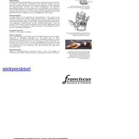
strekpeesletsel