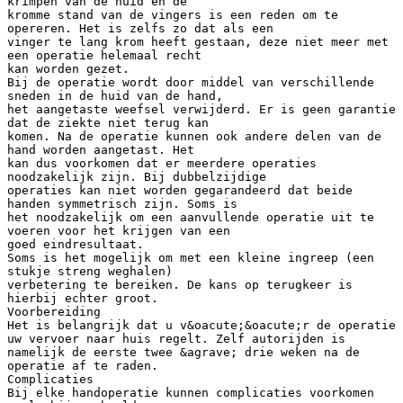
krimpen van de huid en de
kromme stand van de vingers is een reden om te
opereren. Het is zelfs zo dat als een
vinger te lang krom heeft gestaan, deze niet meer met
een operatie helemaal recht
kan worden gezet.
Bij de operatie wordt door middel van verschillende
sneden in de huid van de hand,
het aangetaste weefsel verwijderd. Er is geen garantie
dat de ziekte niet terug kan
komen. Na de operatie kunnen ook andere delen van de
hand worden aangetast. Het
kan dus voorkomen dat er meerdere operaties
noodzakelijk zijn. Bij dubbelzijdige
operaties kan niet worden gegarandeerd dat beide
handen symmetrisch zijn. Soms is
het noodzakelijk om een aanvullende operatie uit te
voeren voor het krijgen van een
goed eindresultaat.
Soms is het mogelijk om met een kleine ingreep (een
stukje streng weghalen)
verbetering te bereiken. De kans op terugkeer is
hierbij echter groot.
Voorbereiding
Het is belangrijk dat u v&oacute;&oacute;r de operatie
uw vervoer naar huis regelt. Zelf autorijden is
namelijk de eerste twee &agrave; drie weken na de
operatie af te raden.
Complicaties
Bij elke handoperatie kunnen complicaties voorkomen