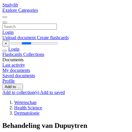
Study
lib
Explore Categories
Login
Upload document
Create flashcards
×
Login
Flashcards
Collections
Documents
Last activity
My documents
Saved documents
Profile
Add to ...
Add to collection(s)
Add to saved
Wetenschap
Health Science
Dermatologie
Behandeling van Dupuytren