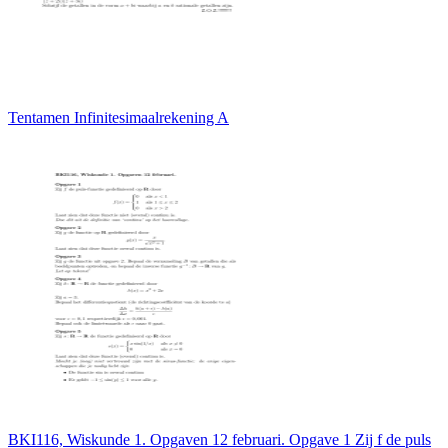
Tentamen Infinitesimaalrekening A
BKI116, Wiskunde 1. Opgaven 12 februari. Opgave 1 Zij f de puls