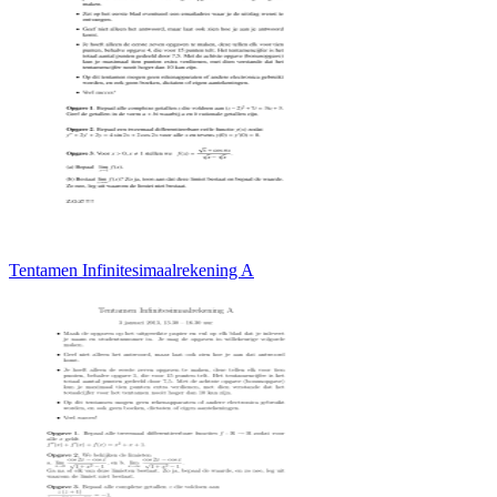
Tentamen Infinitesimaalrekening A