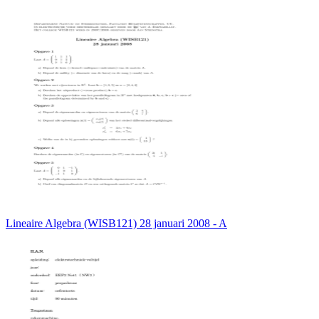
Lineaire Algebra (WISB121) 28 januari 2008 - A