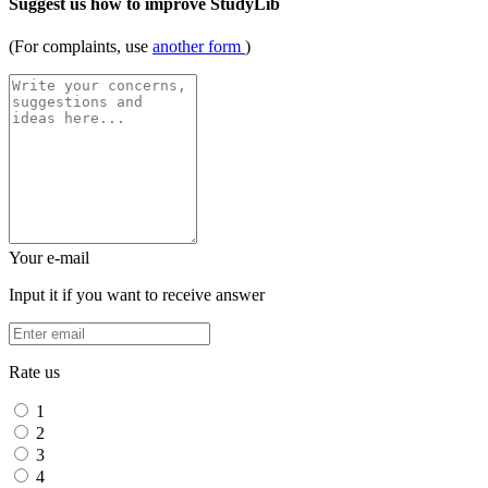
Suggest us how to improve StudyLib
(For complaints, use
another form
)
Your e-mail
Input it if you want to receive answer
Rate us
1
2
3
4