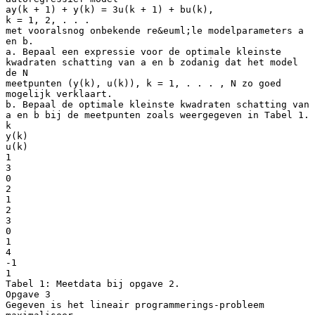
ay(k + 1) + y(k) = 3u(k + 1) + bu(k),
k = 1, 2, . . .
met vooralsnog onbekende re&euml;le modelparameters a
en b.
a. Bepaal een expressie voor de optimale kleinste
kwadraten schatting van a en b zodanig dat het model
de N
meetpunten (y(k), u(k)), k = 1, . . . , N zo goed
mogelijk verklaart.
b. Bepaal de optimale kleinste kwadraten schatting van
a en b bij de meetpunten zoals weergegeven in Tabel 1.
k
y(k)
u(k)
1
3
0
2
1
2
3
0
1
4
-1
1
Tabel 1: Meetdata bij opgave 2.
Opgave 3
Gegeven is het lineair programmerings-probleem