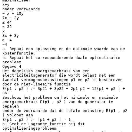
maximaliseer
x+y
onder voorwaarde
− x + 10y
7x − 2y
≤ 44
≤ 32
x
3x + 8y
≥ −4
−4
a. Bepaal een oplossing en de optimale waarde van de
kostenfunctie.
b. Bepaal het corresponderende duale optimalisatie
probleem
Opgave 4
Het dagelijks energieverbruik van een
electriciteitsgenerator die wordt belast met een
tweetal vermogensbelastingen p1 en p2 is beschreven
door de niet-lineaire functie
E(p1 , p2 ) := 3p21 + 3p22 − 2p1 p2 − 12(p1 + p2 ) +
36.
Beschouw het probleem om het minimale en maximale
energieverbruik E(p1 , p2 ) van de generator te
bepalen
onder de voorwaarde dat de totale belasting B(p1 , p2
) voldoet aan
B(p1 , p2 ) := |p1 + p2 | = 1
a. Geef de Lagrange functie bij dit
optimaliseringsprobleem