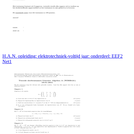
H.A.N. opleiding: elektrotechniek-voltijd jaar: onderdeel: EEF2
Net1