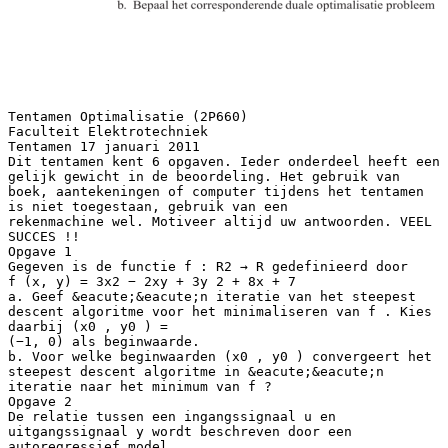
Tentamen Optimalisatie (2P660)
Faculteit Elektrotechniek
Tentamen 17 januari 2011
Dit tentamen kent 6 opgaven. Ieder onderdeel heeft een
gelijk gewicht in de beoordeling. Het gebruik van
boek, aantekeningen of computer tijdens het tentamen
is niet toegestaan, gebruik van een
rekenmachine wel. Motiveer altijd uw antwoorden. VEEL
SUCCES !!
Opgave 1
Gegeven is de functie f : R2 → R gedefinieerd door
f (x, y) = 3x2 − 2xy + 3y 2 + 8x + 7
a. Geef &eacute;&eacute;n iteratie van het steepest
descent algoritme voor het minimaliseren van f . Kies
daarbij (x0 , y0 ) =
(−1, 0) als beginwaarde.
b. Voor welke beginwaarden (x0 , y0 ) convergeert het
steepest descent algoritme in &eacute;&eacute;n
iteratie naar het minimum van f ?
Opgave 2
De relatie tussen een ingangssignaal u en
uitgangssignaal y wordt beschreven door een
autoregressief model