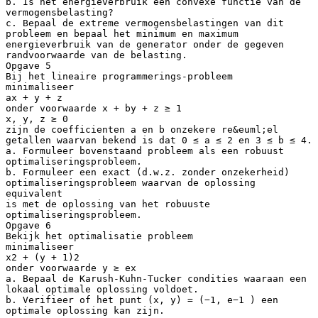
b. Is het energieverbruik een convexe functie van de
vermogensbelasting?
c. Bepaal de extreme vermogensbelastingen van dit
probleem en bepaal het minimum en maximum
energieverbruik van de generator onder de gegeven
randvoorwaarde van de belasting.
Opgave 5
Bij het lineaire programmerings-probleem
minimaliseer
ax + y + z
onder voorwaarde x + by + z ≥ 1
x, y, z ≥ 0
zijn de coefficienten a en b onzekere re&euml;el
getallen waarvan bekend is dat 0 ≤ a ≤ 2 en 3 ≤ b ≤ 4.
a. Formuleer bovenstaand probleem als een robuust
optimaliseringsprobleem.
b. Formuleer een exact (d.w.z. zonder onzekerheid)
optimaliseringsprobleem waarvan de oplossing
equivalent
is met de oplossing van het robuuste
optimaliseringsprobleem.
Opgave 6
Bekijk het optimalisatie probleem
minimaliseer
x2 + (y + 1)2
onder voorwaarde y ≥ ex
a. Bepaal de Karush-Kuhn-Tucker condities waaraan een
lokaal optimale oplossing voldoet.
b. Verifieer of het punt (x, y) = (−1, e−1 ) een