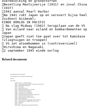
overbevolking en grondstoffen
Bezetting Mantsjoerije (1931) en inval China
(1937)
1941 aanval Pearl Harbor
Na 1941 rukt Japan op en verovert bijna heel
Zuidoost Azi&euml;
EINDE OORLOG IN PACIFIC
 Na slag Midway (1942) terugslaan van de VS
 Van eiland naar eiland en bombardementen op
Japan
Japan geeft niet toe gaat over tot Kamikaze
(vliegtuigen en troepen)
 VS zet atoombommen in (controversieel)
Hiroshima en Nagasaki
Related documents