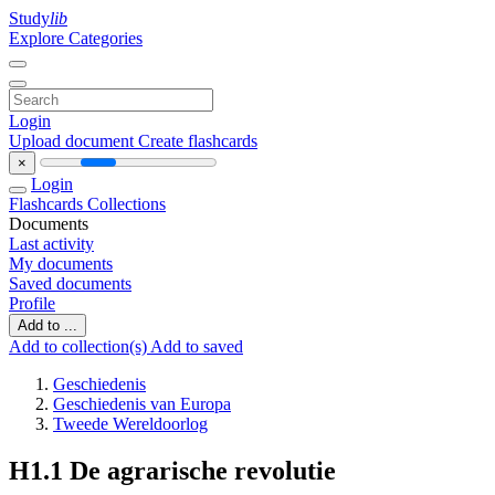
Study
lib
Explore Categories
Login
Upload document
Create flashcards
×
Login
Flashcards
Collections
Documents
Last activity
My documents
Saved documents
Profile
Add to ...
Add to collection(s)
Add to saved
Geschiedenis
Geschiedenis van Europa
Tweede Wereldoorlog
H1.1 De agrarische revolutie