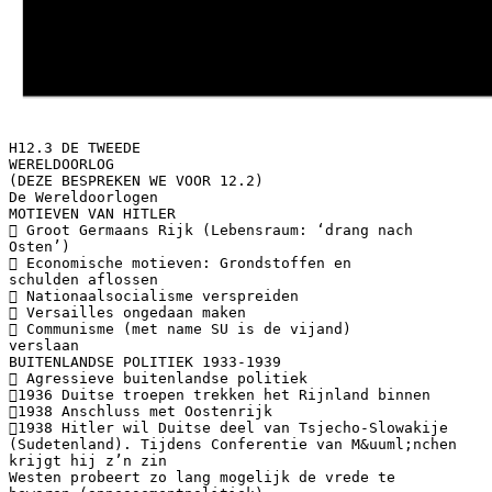
H12.3 DE TWEEDE
WERELDOORLOG
(DEZE BESPREKEN WE VOOR 12.2)
De Wereldoorlogen
MOTIEVEN VAN HITLER
 Groot Germaans Rijk (Lebensraum: ‘drang nach
Osten’)
 Economische motieven: Grondstoffen en
schulden aflossen
 Nationaalsocialisme verspreiden
 Versailles ongedaan maken
 Communisme (met name SU is de vijand)
verslaan
BUITENLANDSE POLITIEK 1933-1939
 Agressieve buitenlandse politiek
1936 Duitse troepen trekken het Rijnland binnen
1938 Anschluss met Oostenrijk
1938 Hitler wil Duitse deel van Tsjecho-Slowakije
(Sudetenland). Tijdens Conferentie van M&uuml;nchen
krijgt hij z’n zin
Westen probeert zo lang mogelijk de vrede te