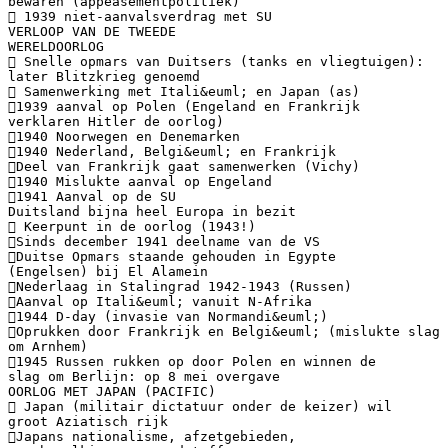
bewaren (appeasementpolitiek)
 1939 niet-aanvalsverdrag met SU
VERLOOP VAN DE TWEEDE
WERELDOORLOG
 Snelle opmars van Duitsers (tanks en vliegtuigen):
later Blitzkrieg genoemd
 Samenwerking met Itali&euml; en Japan (as)
1939 aanval op Polen (Engeland en Frankrijk
verklaren Hitler de oorlog)
1940 Noorwegen en Denemarken
1940 Nederland, Belgi&euml; en Frankrijk
Deel van Frankrijk gaat samenwerken (Vichy)
1940 Mislukte aanval op Engeland
1941 Aanval op de SU
Duitsland bijna heel Europa in bezit
 Keerpunt in de oorlog (1943!)
Sinds december 1941 deelname van de VS
Duitse Opmars staande gehouden in Egypte
(Engelsen) bij El Alamein
Nederlaag in Stalingrad 1942-1943 (Russen)
Aanval op Itali&euml; vanuit N-Afrika
1944 D-day (invasie van Normandi&euml;)
Oprukken door Frankrijk en Belgi&euml; (mislukte slag
om Arnhem)
1945 Russen rukken op door Polen en winnen de
slag om Berlijn: op 8 mei overgave
OORLOG MET JAPAN (PACIFIC)
 Japan (militair dictatuur onder de keizer) wil
groot Aziatisch rijk
Japans nationalisme, afzetgebieden,