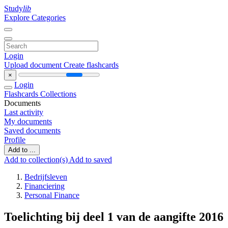
Study
lib
Explore Categories
Login
Upload document
Create flashcards
×
Login
Flashcards
Collections
Documents
Last activity
My documents
Saved documents
Profile
Add to ...
Add to collection(s)
Add to saved
Bedrijfsleven
Financiering
Personal Finance
Toelichting bij deel 1 van de aangifte 2016