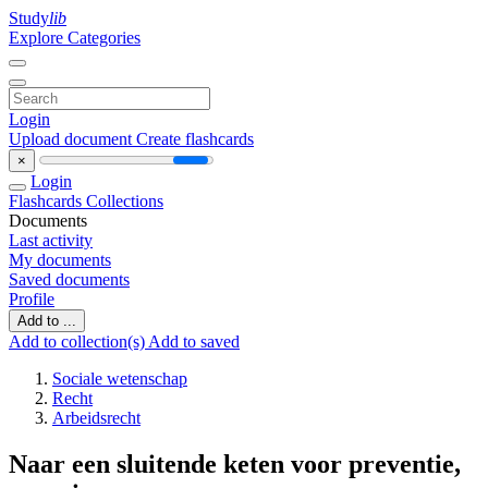
Study
lib
Explore Categories
Login
Upload document
Create flashcards
×
Login
Flashcards
Collections
Documents
Last activity
My documents
Saved documents
Profile
Add to ...
Add to collection(s)
Add to saved
Sociale wetenschap
Recht
Arbeidsrecht
Naar een sluitende keten voor preventie,