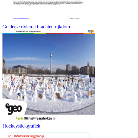
Gelderse rivieren brachten rijkdom
Hockeystickgrafiek