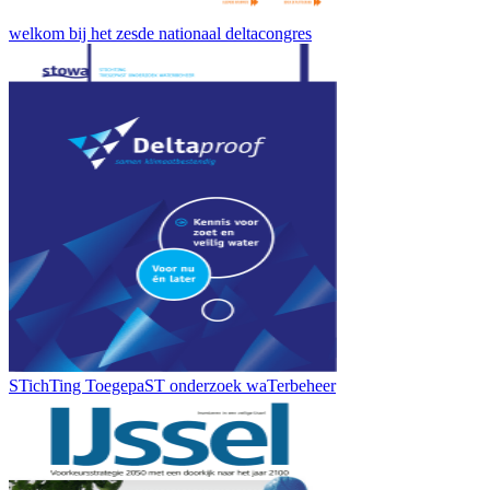
welkom bij het zesde nationaal deltacongres
STichTing ToegepaST onderzoek waTerbeheer