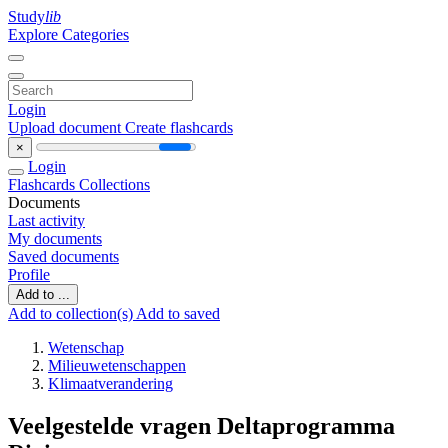
Study
lib
Explore Categories
Login
Upload document
Create flashcards
×
Login
Flashcards
Collections
Documents
Last activity
My documents
Saved documents
Profile
Add to ...
Add to collection(s)
Add to saved
Wetenschap
Milieuwetenschappen
Klimaatverandering
Veelgestelde vragen Deltaprogramma