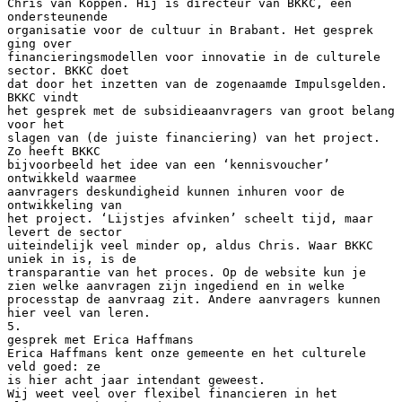
Chris van Koppen. Hij is directeur van BKKC, een
ondersteunende
organisatie voor de cultuur in Brabant. Het gesprek
ging over
financieringsmodellen voor innovatie in de culturele
sector. BKKC doet
dat door het inzetten van de zogenaamde Impulsgelden.
BKKC vindt
het gesprek met de subsidieaanvragers van groot belang
voor het
slagen van (de juiste financiering) van het project.
Zo heeft BKKC
bijvoorbeeld het idee van een ‘kennisvoucher’
ontwikkeld waarmee
aanvragers deskundigheid kunnen inhuren voor de
ontwikkeling van
het project. ‘Lijstjes afvinken’ scheelt tijd, maar
levert de sector
uiteindelijk veel minder op, aldus Chris. Waar BKKC
uniek in is, is de
transparantie van het proces. Op de website kun je
zien welke aanvragen zijn ingediend en in welke
processtap de aanvraag zit. Andere aanvragers kunnen
hier veel van leren.
5.
gesprek met Erica Haffmans
Erica Haffmans kent onze gemeente en het culturele
veld goed: ze
is hier acht jaar intendant geweest.
Wij weet veel over flexibel financieren in het