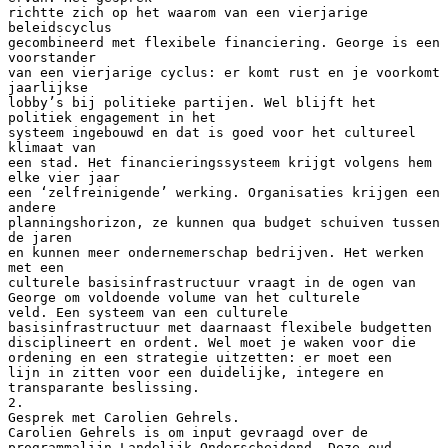
richtte zich op het waarom van een vierjarige
beleidscyclus
gecombineerd met flexibele financiering. George is een
voorstander
van een vierjarige cyclus: er komt rust en je voorkomt
jaarlijkse
lobby’s bij politieke partijen. Wel blijft het
politiek engagement in het
systeem ingebouwd en dat is goed voor het cultureel
klimaat van
een stad. Het financieringssysteem krijgt volgens hem
elke vier jaar
een ‘zelfreinigende’ werking. Organisaties krijgen een
andere
planningshorizon, ze kunnen qua budget schuiven tussen
de jaren
en kunnen meer ondernemerschap bedrijven. Het werken
met een
culturele basisinfrastructuur vraagt in de ogen van
George om voldoende volume van het culturele
veld. Een systeem van een culturele
basisinfrastructuur met daarnaast flexibele budgetten
disciplineert en ordent. Wel moet je waken voor die
ordening en een strategie uitzetten: er moet een
lijn in zitten voor een duidelijke, integere en
transparante beslissing.
2.
Gesprek met Carolien Gehrels.
Carolien Gehrels is om input gevraagd over de
programmalijn Landelijk Onderscheidend. Deze oud