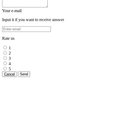
Your e-mail
Input it if you want to receive answer
Rate us
1
2
3
4
5
Cancel
Send