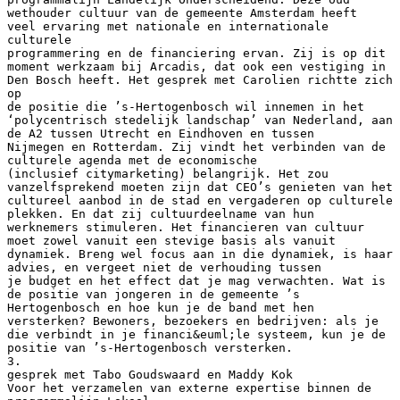
wethouder cultuur van de gemeente Amsterdam heeft
veel ervaring met nationale en internationale
culturele
programmering en de financiering ervan. Zij is op dit
moment werkzaam bij Arcadis, dat ook een vestiging in
Den Bosch heeft. Het gesprek met Carolien richtte zich
op
de positie die ’s-Hertogenbosch wil innemen in het
‘polycentrisch stedelijk landschap’ van Nederland, aan
de A2 tussen Utrecht en Eindhoven en tussen
Nijmegen en Rotterdam. Zij vindt het verbinden van de
culturele agenda met de economische
(inclusief citymarketing) belangrijk. Het zou
vanzelfsprekend moeten zijn dat CEO’s genieten van het
cultureel aanbod in de stad en vergaderen op culturele
plekken. En dat zij cultuurdeelname van hun
werknemers stimuleren. Het financieren van cultuur
moet zowel vanuit een stevige basis als vanuit
dynamiek. Breng wel focus aan in die dynamiek, is haar
advies, en vergeet niet de verhouding tussen
je budget en het effect dat je mag verwachten. Wat is
de positie van jongeren in de gemeente ’s
Hertogenbosch en hoe kun je de band met hen
versterken? Bewoners, bezoekers en bedrijven: als je
die verbindt in je financi&euml;le systeem, kun je de
positie van ’s-Hertogenbosch versterken.
3.
gesprek met Tabo Goudswaard en Maddy Kok
Voor het verzamelen van externe expertise binnen de