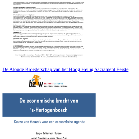
De Aloude Broederschap van het Hoog Heilig Sacrament Eerste