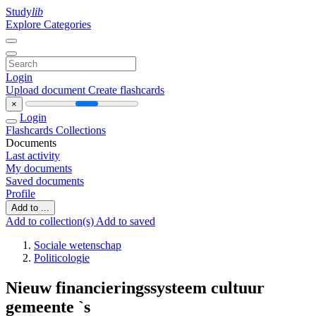
Study
lib
Explore Categories
Login
Upload document
Create flashcards
×
Login
Flashcards
Collections
Documents
Last activity
My documents
Saved documents
Profile
Add to ...
Add to collection(s)
Add to saved
Sociale wetenschap
Politicologie
Nieuw financieringssysteem cultuur
gemeente `s