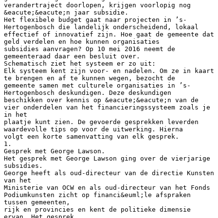
verandertraject doorlopen, krijgen voorlopig nog
&eacute;&eacute;n jaar subsidie.
Het flexibele budget gaat naar projecten in ’s-
Hertogenbosch die landelijk onderscheidend, lokaal
effectief of innovatief zijn. Hoe gaat de gemeente dat
geld verdelen en hoe kunnen organisaties
subsidies aanvragen? Op 10 mei 2016 neemt de
gemeenteraad daar een besluit over.
Schematisch ziet het systeem er zo uit:
Elk systeem kent zijn voor- en nadelen. Om ze in kaart
te brengen en af te kunnen wegen, bezocht de
gemeente samen met culturele organisaties in ’s-
Hertogenbosch deskundigen. Deze deskundigen
beschikken over kennis op &eacute;&eacute;n van de
vier onderdelen van het financieringssysteem zoals je
in het
plaatje kunt zien. De gevoerde gesprekken leverden
waardevolle tips op voor de uitwerking. Hierna
volgt een korte samenvatting van elk gesprek.
1.
Gesprek met George Lawson.
Het gesprek met George Lawson ging over de vierjarige
subsidies.
George heeft als oud-directeur van de directie Kunsten
van het
Ministerie van OCW en als oud-directeur van het Fonds
Podiumkunsten zicht op financi&euml;le afspraken
tussen gemeenten,
rijk en provincies en kent de politieke dimensie
ervan. Het gesprek