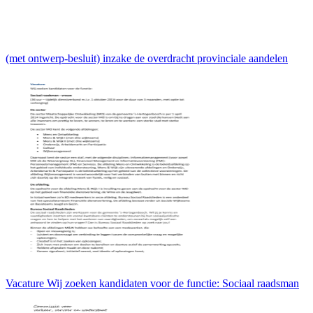
(met ontwerp-besluit) inzake de overdracht provinciale aandelen
Vacature Wij zoeken kandidaten voor de functie: Sociaal raadsman