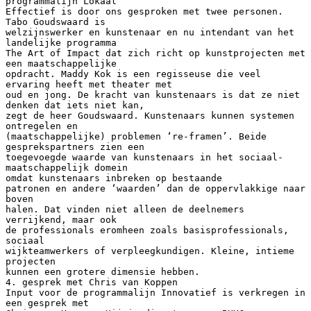
programmalijn Lokaal
Effectief is door ons gesproken met twee personen.
Tabo Goudswaard is
welzijnswerker en kunstenaar en nu intendant van het
landelijke programma
The Art of Impact dat zich richt op kunstprojecten met
een maatschappelijke
opdracht. Maddy Kok is een regisseuse die veel
ervaring heeft met theater met
oud en jong. De kracht van kunstenaars is dat ze niet
denken dat iets niet kan,
zegt de heer Goudswaard. Kunstenaars kunnen systemen
ontregelen en
(maatschappelijke) problemen ‘re-framen’. Beide
gesprekspartners zien een
toegevoegde waarde van kunstenaars in het sociaal-
maatschappelijk domein
omdat kunstenaars inbreken op bestaande
patronen en andere ‘waarden’ dan de oppervlakkige naar
boven
halen. Dat vinden niet alleen de deelnemers
verrijkend, maar ook
de professionals eromheen zoals basisprofessionals,
sociaal
wijkteamwerkers of verpleegkundigen. Kleine, intieme
projecten
kunnen een grotere dimensie hebben.
4. gesprek met Chris van Koppen
Input voor de programmalijn Innovatief is verkregen in
een gesprek met