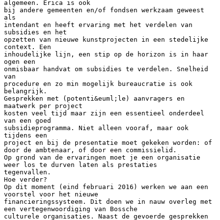
algemeen. Erica is ook
bij andere gemeenten en/of fondsen werkzaam geweest
als
intendant en heeft ervaring met het verdelen van
subsidies en het
opzetten van nieuwe kunstprojecten in een stedelijke
context. Een
inhoudelijke lijn, een stip op de horizon is in haar
ogen een
onmisbaar handvat om subsidies te verdelen. Snelheid
van
procedure en zo min mogelijk bureaucratie is ook
belangrijk.
Gesprekken met (potenti&euml;le) aanvragers en
maatwerk per project
kosten veel tijd maar zijn een essentieel onderdeel
van een goed
subsidieprogramma. Niet alleen vooraf, maar ook
tijdens een
project en bij de presentatie moet gekeken worden: of
door de ambtenaar, of door een commissielid.
Op grond van de ervaringen moet je een organisatie
weer los te durven laten als prestaties
tegenvallen.
Hoe verder?
Op dit moment (eind februari 2016) werken we aan een
voorstel voor het nieuwe
financieringssysteem. Dit doen we in nauw overleg met
een vertegenwoordiging van Bossche
culturele organisaties. Naast de gevoerde gesprekken