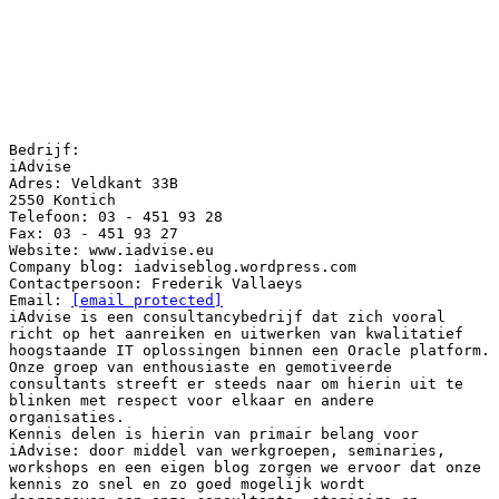
Bedrijf:
iAdvise
Adres: Veldkant 33B
2550 Kontich
Telefoon: 03 - 451 93 28
Fax: 03 - 451 93 27
Website: www.iadvise.eu
Company blog: iadviseblog.wordpress.com
Contactpersoon: Frederik Vallaeys
Email:
[email protected]
iAdvise is een consultancybedrijf dat zich vooral
richt op het aanreiken en uitwerken van kwalitatief
hoogstaande IT oplossingen binnen een Oracle platform.
Onze groep van enthousiaste en gemotiveerde
consultants streeft er steeds naar om hierin uit te
blinken met respect voor elkaar en andere
organisaties.
Kennis delen is hierin van primair belang voor
iAdvise: door middel van werkgroepen, seminaries,
workshops en een eigen blog zorgen we ervoor dat onze
kennis zo snel en zo goed mogelijk wordt