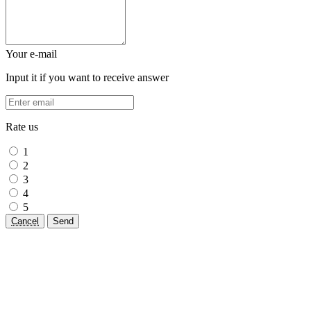
Your e-mail
Input it if you want to receive answer
Rate us
1
2
3
4
5
Cancel
Send