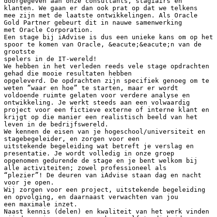
doorgegeven aan onze consultants, stagiairs en
klanten. We gaan er dan ook prat op dat we telkens
mee zijn met de laatste ontwikkelingen. Als Oracle
Gold Partner gebeurt dit in nauwe samenwerking
met Oracle Corporation.
Een stage bij iAdvise is dus een unieke kans om op het
spoor te komen van Oracle, &eacute;&eacute;n van de
grootste
spelers in de IT-wereld!
We hebben in het verleden reeds vele stage opdrachten
gehad die mooie resultaten hebben
opgeleverd. De opdrachten zijn specifiek genoeg om te
weten ”waar en hoe” te starten, maar er wordt
voldoende ruimte gelaten voor verdere analyse en
ontwikkeling. Je werkt steeds aan een volwaardig
project voor een fictieve externe of interne klant en
krijgt op die manier een realistisch beeld van het
leven in de bedrijfswereld.
We kennen de eisen van je hogeschool/universiteit en
stagebegeleider, en zorgen voor een
uitstekende begeleiding wat betreft je verslag en
presentatie. Je wordt volledig in onze groep
opgenomen gedurende de stage en je bent welkom bij
alle activiteiten; zowel professioneel als
“plezier”! De deuren van iAdvise staan dag en nacht
voor je open.
Wij zorgen voor een project, uitstekende begeleiding
en opvolging, en daarnaast verwachten van jou
een maximale inzet.
Naast kennis (delen) en kwaliteit van het werk vinden