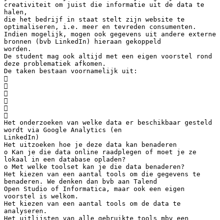
creativiteit om juist die informatie uit de data te
halen,
die het bedrijf in staat stelt zijn website te
optimaliseren, i.e. meer en tevreden consumenten.
Indien mogelijk, mogen ook gegevens uit andere externe
bronnen (bvb LinkedIn) hieraan gekoppeld
worden.
De student mag ook altijd met een eigen voorstel rond
deze problematiek afkomen.
De taken bestaan voornamelijk uit:






Het onderzoeken van welke data er beschikbaar gesteld
wordt via Google Analytics (en
LinkedIn)
Het uitzoeken hoe je deze data kan benaderen
o Kan je die data online raadplegen of moet je ze
lokaal in een database opladen?
o Met welke toolset kan je die data benaderen?
Het kiezen van een aantal tools om die gegevens te
benaderen. We denken dan bvb aan Talend
Open Studio of Informatica, maar ook een eigen
voorstel is welkom.
Het kiezen van een aantal tools om de data te
analyseren.
Het uitlijsten van alle gebruikte tools mbv een