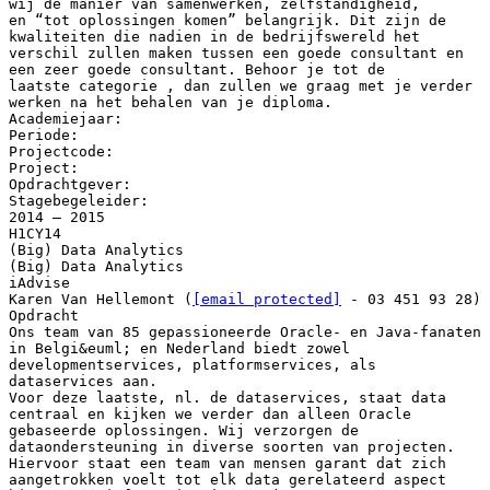
wij de manier van samenwerken, zelfstandigheid,
en “tot oplossingen komen” belangrijk. Dit zijn de
kwaliteiten die nadien in de bedrijfswereld het
verschil zullen maken tussen een goede consultant en
een zeer goede consultant. Behoor je tot de
laatste categorie , dan zullen we graag met je verder
werken na het behalen van je diploma.
Academiejaar:
Periode:
Projectcode:
Project:
Opdrachtgever:
Stagebegeleider:
2014 – 2015
H1CY14
(Big) Data Analytics
(Big) Data Analytics
iAdvise
Karen Van Hellemont (
[email protected]
- 03 451 93 28)
Opdracht
Ons team van 85 gepassioneerde Oracle- en Java-fanaten
in Belgi&euml; en Nederland biedt zowel
developmentservices, platformservices, als
dataservices aan.
Voor deze laatste, nl. de dataservices, staat data
centraal en kijken we verder dan alleen Oracle
gebaseerde oplossingen. Wij verzorgen de
dataondersteuning in diverse soorten van projecten.
Hiervoor staat een team van mensen garant dat zich
aangetrokken voelt tot elk data gerelateerd aspect