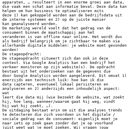
apparaten, … resulteert in een enorme groei aan data,
die vaak een schat aan informatie bevat. Deze data kan
helpen om hun business te optimaliseren mits
deze 1) kan gekoppeld worden aan de bedrijfsdata uit
de interne systemen en 2) op de juiste manier
kan geanalyseerd worden.
De marketing wereld voelt dat het gedrag van de
consument binnen de maatschappij aan het
veranderen is van offline naar online. Het wordt dus
als bedrijf belangrijk om je zichtbaar te maken via
allerhande digitale middelen: je website moet gevonden
worden!
De stageopdracht:
De stageopdracht situeert zich dan ook in deze
context. Via Google Analytics kan een bedrijf het
verkeer monitoren op zijn website(s). De opdracht
bestaat uit het onderzoeken van de gegevens die
door Google Analytics worden aangeleverd. Dit omvat 1)
enerzijds een technisch luik: hoe kan ik die
data capteren, eventueel lokaal persisteren en
analyseren en 2) anderzijds een inhoudelijk aspect:
wat
leert die data mij (wie bezoekt de website, wat zoekt
hij, hoe lang, wanneer/waarom gaat hij weg, vindt
hij wat hij zoekt, …).
De uitdaging bestaat erin om uit die analyses trends
te detecteren die zich voordoen in het digitale /
sociale gedrag van de consument: eigenlijk moet je
naar iets op zoek gaan zonder dat je op voorhand
juist weet wat je moet zoeken. Wij vragen jouw