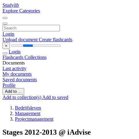
Study
lib
Explore Categories
Login
Upload document
Create flashcards
×
Login
Flashcards
Collections
Documents
Last activity
My documents
Saved documents
Profile
Add to ...
Add to collection(s)
Add to saved
Bedrijfsleven
Management
Projectmanagement
Stages 2012-2013 @ iAdvise