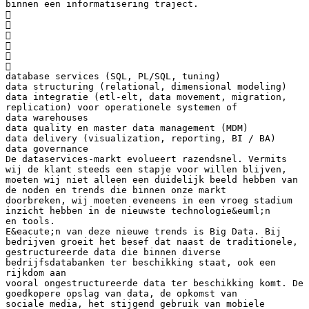
binnen een informatisering traject.






database services (SQL, PL/SQL, tuning)
data structuring (relational, dimensional modeling)
data integratie (etl-elt, data movement, migration,
replication) voor operationele systemen of
data warehouses
data quality en master data management (MDM)
data delivery (visualization, reporting, BI / BA)
data governance
De dataservices-markt evolueert razendsnel. Vermits
wij de klant steeds een stapje voor willen blijven,
moeten wij niet alleen een duidelijk beeld hebben van
de noden en trends die binnen onze markt
doorbreken, wij moeten eveneens in een vroeg stadium
inzicht hebben in de nieuwste technologie&euml;n
en tools.
E&eacute;n van deze nieuwe trends is Big Data. Bij
bedrijven groeit het besef dat naast de traditionele,
gestructureerde data die binnen diverse
bedrijfsdatabanken ter beschikking staat, ook een
rijkdom aan
vooral ongestructureerde data ter beschikking komt. De
goedkopere opslag van data, de opkomst van
sociale media, het stijgend gebruik van mobiele