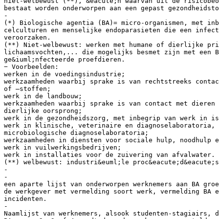
niet-welbewust (**), &eacute;n waarvan uit de risicobeo
bestaat worden onderworpen aan een gepast gezondheidsto
-
(*) Biologische agentia (BA)= micro-organismen, met inb
celculturen en menselijke endoparasieten die een infec
veroorzaken.
(**) Niet-welbewust: werken met humane of dierlijke pri
lichaamsvochten,... die mogelijks besmet zijn met een B
ge&iuml;nfecteerde proefdieren.
− Voorbeelden:
werken in de voedingsindustrie;
werkzaamheden waarbij sprake is van rechtstreeks contac
of –stoffen;
werk in de landbouw;
werkzaamheden waarbij sprake is van contact met dieren 
dierlijke oorsprong;
werk in de gezondheidszorg, met inbegrip van werk in is
werk in klinische, veterinaire en diagnoselaboratoria, 
microbiologische diagnoselaboratoria;
werkzaamheden in diensten voor sociale hulp, noodhulp 
werk in vuilwerkingsbedrijven;
werk in installaties voor de zuivering van afvalwater.
(**) welbewust: industri&euml;le proc&eacute;d&eacute;s
-
-
een aparte lijst van onderworpen werknemers aan BA groe
de werkgever met vermelding soort werk, vermelding BA e
incidenten.
-
Naamlijst van werknemers, alsook studenten-stagiairs, d