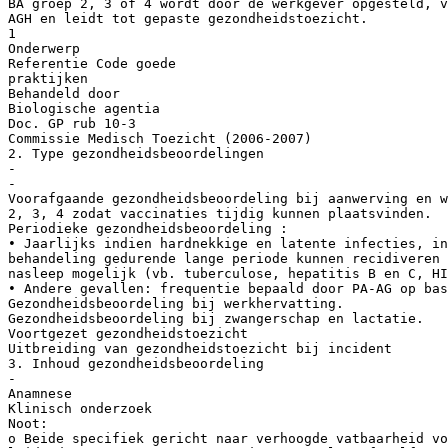
BA groep 2, 3 of 4 wordt door de werkgever opgesteld, v
AGH en leidt tot gepaste gezondheidstoezicht.
1
Onderwerp
Referentie Code goede
praktijken
Behandeld door
Biologische agentia
Doc. GP rub 10-3
Commissie Medisch Toezicht (2006-2007)
2. Type gezondheidsbeoordelingen
-
-
Voorafgaande gezondheidsbeoordeling bij aanwerving en w
2, 3, 4 zodat vaccinaties tijdig kunnen plaatsvinden.
Periodieke gezondheidsbeoordeling :
• Jaarlijks indien hardnekkige en latente infecties, in
behandeling gedurende lange periode kunnen recidiveren 
nasleep mogelijk (vb. tuberculose, hepatitis B en C, HI
• Andere gevallen: frequentie bepaald door PA-AG op ba
Gezondheidsbeoordeling bij werkhervatting.
Gezondheidsbeoordeling bij zwangerschap en lactatie.
Voortgezet gezondheidstoezicht
Uitbreiding van gezondheidstoezicht bij incident
3. Inhoud gezondheidsbeoordeling
-
Anamnese
Klinisch onderzoek
Noot:
o Beide specifiek gericht naar verhoogde vatbaarheid vo