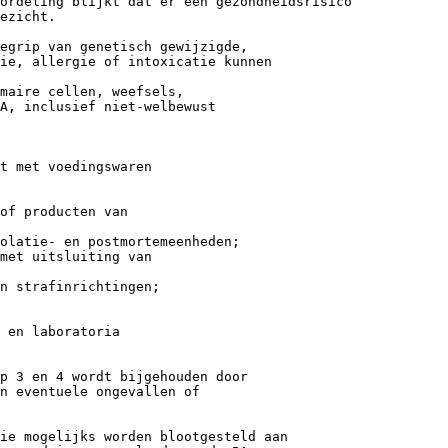
ordeling blijkt dat er een gezondheidsrisico
ezicht.
egrip van genetisch gewijzigde,
tie, allergie of intoxicatie kunnen
maire cellen, weefsels,
A, inclusief niet-welbewust
t met voedingswaren
of producten van
olatie- en postmortemeenheden;
met uitsluiting van
en strafinrichtingen;
 en laboratoria
p 3 en 4 wordt bijgehouden door
n eventuele ongevallen of
ie mogelijks worden blootgesteld aan