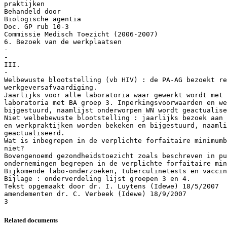
praktijken
Behandeld door
Biologische agentia
Doc. GP rub 10-3
Commissie Medisch Toezicht (2006-2007)
6. Bezoek van de werkplaatsen
-
-
III.
-
Welbewuste blootstelling (vb HIV) : de PA-AG bezoekt re
werkgeversafvaardiging.
Jaarlijks voor alle laboratoria waar gewerkt wordt met
laboratoria met BA groep 3. Inperkingsvoorwaarden en we
bijgestuurd, naamlijst onderworpen WN wordt geactualise
Niet welbebewuste blootstelling : jaarlijks bezoek aan 
en werkpraktijken worden bekeken en bijgestuurd, naamli
geactualiseerd.
Wat is inbegrepen in de verplichte forfaitaire minimumb
niet?
Bovengenoemd gezondheidstoezicht zoals beschreven in pu
ondernemingen begrepen in de verplichte forfaitaire min
Bijkomende labo-onderzoeken, tuberculinetests en vaccin
Bijlage : onderverdeling lijst groepen 3 en 4.
Tekst opgemaakt door dr. I. Luytens (Idewe) 18/5/2007
amendementen dr. C. Verbeek (Idewe) 18/9/2007
Related documents