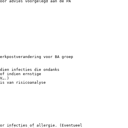
oor advies voorgelegd aan de PA
erkpostverandering voor BA groep
dien infecties die ondanks
of indien ernstige
V….)
sis van risicoanalyse
or infecties of allergie. (Eventueel