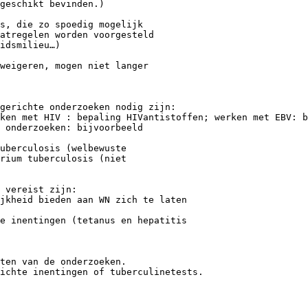
geschikt bevinden.)
s, die zo spoedig mogelijk
atregelen worden voorgesteld
idsmilieu…)
weigeren, mogen niet langer
gerichte onderzoeken nodig zijn:
ken met HIV : bepaling HIVantistoffen; werken met EBV: b
 onderzoeken: bijvoorbeeld
uberculosis (welbewuste
rium tuberculosis (niet
 vereist zijn:
ijkheid bieden aan WN zich te laten
te inentingen (tetanus en hepatitis
ten van de onderzoeken.
ichte inentingen of tuberculinetests.