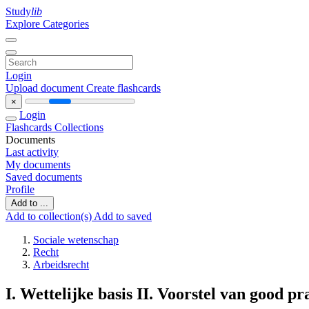
Study
lib
Explore Categories
Login
Upload document
Create flashcards
×
Login
Flashcards
Collections
Documents
Last activity
My documents
Saved documents
Profile
Add to ...
Add to collection(s)
Add to saved
Sociale wetenschap
Recht
Arbeidsrecht
I. Wettelijke basis II. Voorstel van good pr