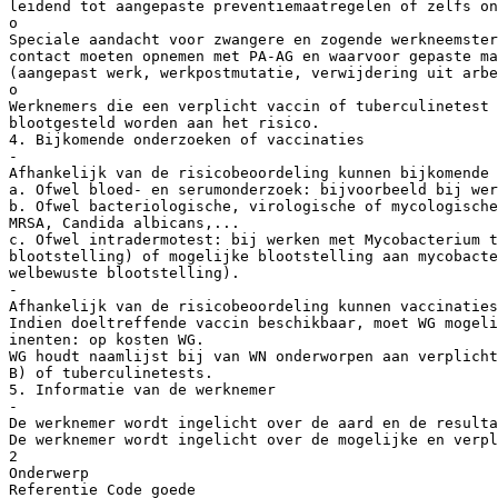
leidend tot aangepaste preventiemaatregelen of zelfs on
o
Speciale aandacht voor zwangere en zogende werkneemster
contact moeten opnemen met PA-AG en waarvoor gepaste ma
(aangepast werk, werkpostmutatie, verwijdering uit arbe
o
Werknemers die een verplicht vaccin of tuberculinetest 
blootgesteld worden aan het risico.
4. Bijkomende onderzoeken of vaccinaties
-
Afhankelijk van de risicobeoordeling kunnen bijkomende 
a. Ofwel bloed- en serumonderzoek: bijvoorbeeld bij wer
b. Ofwel bacteriologische, virologische of mycologische
MRSA, Candida albicans,...
c. Ofwel intradermotest: bij werken met Mycobacterium t
blootstelling) of mogelijke blootstelling aan mycobacte
welbewuste blootstelling).
-
Afhankelijk van de risicobeoordeling kunnen vaccinaties
Indien doeltreffende vaccin beschikbaar, moet WG mogel
inenten: op kosten WG.
WG houdt naamlijst bij van WN onderworpen aan verplich
B) of tuberculinetests.
5. Informatie van de werknemer
-
De werknemer wordt ingelicht over de aard en de resulta
De werknemer wordt ingelicht over de mogelijke en verpl
2
Onderwerp
Referentie Code goede