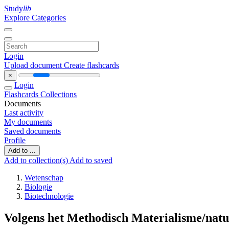
Study
lib
Explore Categories
Login
Upload document
Create flashcards
×
Login
Flashcards
Collections
Documents
Last activity
My documents
Saved documents
Profile
Add to ...
Add to collection(s)
Add to saved
Wetenschap
Biologie
Biotechnologie
Volgens het Methodisch Materialisme/natura