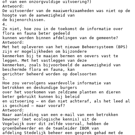
of van een onzorgvuldige uitvoering?)
Antwoord:
De uitvoerder van de maaiwerkzaamheden was niet op de
hoogte van de aanwezigheid van
de bijenorchissen.
4.
Zo niet, hoe zou in de toekomst de informatie over
flora en fauna beter gedeeld
kunnen worden binnen afdelingen van de gemeente?
Antwoord:
Met het opleveren van het nieuwe Beheersysteem (BPS)
zijn er mogelijkheden om bijzondere
kenmerken bij te maaien bermen en oevers vast te
leggen. Met het vastleggen van deze
kenmerken, zoals bijvoorbeeld de aanwezigheid van
beschermde flora en fauna, kan
gerichter beheerd worden op doelsoorten
5.
Hoe zou vervolgens waardevolle informatie van
betrokken en deskundige burgers
over het voorkomen van zeldzame planten en dieren
beter gebruikt kunnen bij beleid
en uitvoering – en dan niet achteraf, als het leed al
is geschied – maar vooraf?
Antwoord:
Naar aanleiding van een e-mail van een betrokken
bewoner (met ecologische kennis) uit de
Vogelwijk over dit zelfde voorval, hebben de
groenbeheerder en de teamleider IBOR van
afdeling Stedelijk beheer een gesprek gehad met de