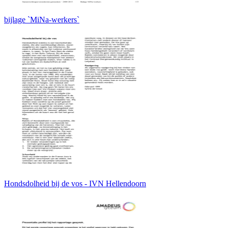
bijlage `MiNa-werkers`
Hondsdolheid bij de vos - IVN Hellendoorn