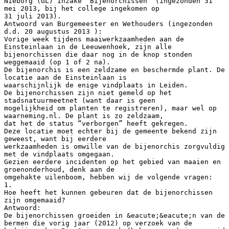
Nieborg (GL) inzake ‘Bijenorchissen’ (ingezonden 31
mei 2013, bij het college ingekomen op
31 juli 2013).
Antwoord van Burgemeester en Wethouders (ingezonden
d.d. 20 augustus 2013 ):
Vorige week tijdens maaiwerkzaamheden aan de
Einsteinlaan in de Leeuwenhoek, zijn alle
bijenorchissen die daar nog in de knop stonden
weggemaaid (op 1 of 2 na).
De bijenorchis is een zeldzame en beschermde plant. De
locatie aan de Einsteinlaan is
waarschijnlijk de enige vindplaats in Leiden.
De bijenorchissen zijn niet gemeld op het
stadsnatuurmeetnet (want daar is geen
mogelijkheid om planten te registreren), maar wel op
waarneming.nl. De plant is zo zeldzaam,
dat het de status “verborgen” heeft gekregen.
Deze locatie moet echter bij de gemeente bekend zijn
geweest, want bij eerdere
werkzaamheden is omwille van de bijenorchis zorgvuldig
met de vindplaats omgegaan.
Gezien eerdere incidenten op het gebied van maaien en
groenonderhoud, denk aan de
omgehakte uilenboom, hebben wij de volgende vragen:
1.
Hoe heeft het kunnen gebeuren dat de bijenorchissen
zijn omgemaaid?
Antwoord:
De bijenorchissen groeiden in &eacute;&eacute;n van de
bermen die vorig jaar (2012) op verzoek van de