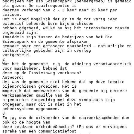
bedrijven het Bio Sciencepark (beheergroep) is gemaaid
als gazon. De maaifrequentie is
daarmee verhoogd van 2 - 3 keer naar 26 keer per
seizoen.
Het is goed mogelijk dat er in de tot vorig jaar
extensief beheerde berm bijenorchissen
hebben gegroeid, welke nu bij het intensievere maaien
omgemaaid zijn.
Inmiddels zijn tussen de bedrijven van het Bio
Sciencepark en de gemeente afspraken
gemaakt over een gefaseerd maaibeleid – natuurlijke en
cultuurlijke gebieden zijn in overleg
vastgesteld.
2.
Was het de gemeente, c.q. de afdeling verantwoordelijk
voor maaibeheer, bekend dat
deze op de Einsteinweg voorkomen?
Antwoord:
Het was de gemeente niet bekend dat op deze locatie
bijenorchissen groeiden. Het is
mogelijk dat medewerkers van de gemeente bij eerdere
werkzaamheden omwille van de
bijenorchis zorgvuldig met deze vindplaats zijn
omgegaan, maar dit is niet in het
beheersysteem opgenomen.
3.
Zo ja, was de uitvoerder van de maaiwerkzaamheden dan
ook op de hoogte van
deze zeldzame orchidee&euml;n? (En was er vervolgens
sprake van een communicatiefout