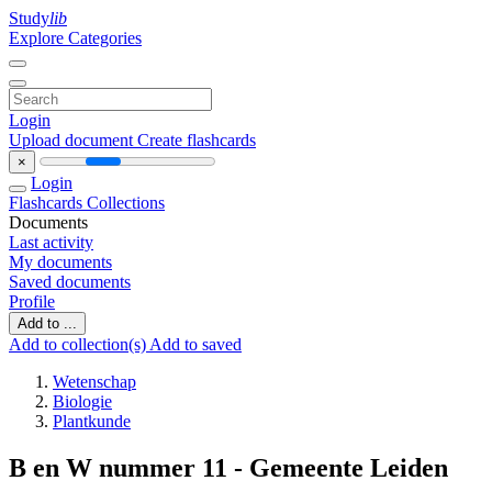
Study
lib
Explore Categories
Login
Upload document
Create flashcards
×
Login
Flashcards
Collections
Documents
Last activity
My documents
Saved documents
Profile
Add to ...
Add to collection(s)
Add to saved
Wetenschap
Biologie
Plantkunde
B en W nummer 11 - Gemeente Leiden