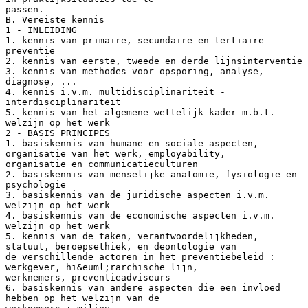
passen.
B. Vereiste kennis
1 - INLEIDING
1. kennis van primaire, secundaire en tertiaire
preventie
2. kennis van eerste, tweede en derde lijnsinterventie
3. kennis van methodes voor opsporing, analyse,
diagnose, ...
4. kennis i.v.m. multidisciplinariteit -
interdisciplinariteit
5. kennis van het algemene wettelijk kader m.b.t.
welzijn op het werk
2 - BASIS PRINCIPES
1. basiskennis van humane en sociale aspecten,
organisatie van het werk, employability,
organisatie en communicatieculturen
2. basiskennis van menselijke anatomie, fysiologie en
psychologie
3. basiskennis van de juridische aspecten i.v.m.
welzijn op het werk
4. basiskennis van de economische aspecten i.v.m.
welzijn op het werk
5. kennis van de taken, verantwoordelijkheden,
statuut, beroepsethiek, en deontologie van
de verschillende actoren in het preventiebeleid :
werkgever, hi&euml;rarchische lijn,
werknemers, preventieadviseurs
6. basiskennis van andere aspecten die een invloed
hebben op het welzijn van de