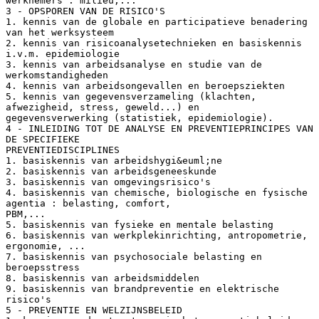
werknemers : milieu,...
3 - OPSPOREN VAN DE RISICO'S
1. kennis van de globale en participatieve benadering
van het werksysteem
2. kennis van risicoanalysetechnieken en basiskennis
i.v.m. epidemiologie
3. kennis van arbeidsanalyse en studie van de
werkomstandigheden
4. kennis van arbeidsongevallen en beroepsziekten
5. kennis van gegevensverzameling (klachten,
afwezigheid, stress, geweld...) en
gegevensverwerking (statistiek, epidemiologie).
4 - INLEIDING TOT DE ANALYSE EN PREVENTIEPRINCIPES VAN
DE SPECIFIEKE
PREVENTIEDISCIPLINES
1. basiskennis van arbeidshygi&euml;ne
2. basiskennis van arbeidsgeneeskunde
3. basiskennis van omgevingsrisico's
4. basiskennis van chemische, biologische en fysische
agentia : belasting, comfort,
PBM,...
5. basiskennis van fysieke en mentale belasting
6. basiskennis van werkplekinrichting, antropometrie,
ergonomie, ...
7. basiskennis van psychosociale belasting en
beroepsstress
8. basiskennis van arbeidsmiddelen
9. basiskennis van brandpreventie en elektrische
risico's
5 - PREVENTIE EN WELZIJNSBELEID