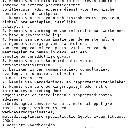
1. kennis van de structuren in het preventiebeleid :
interne en externe preventiedienst,
comit&eacute; PBW, externe dienst voor technische
controles op de werkplaats
2. kennis van het dynamisch risicobeheersingsysteem,
globaal preventieplan, jaarlijks
actieplan, ...
3. kennis van vorming en van informatie aan werknemers
en hi&euml;rarchische lijn
4. kennis van de organisatie van de eerste hulp en
dringende verzorging van slachtoffers
van een ongeval of een plotse ziekte en van de
maatregelen te nemen in geval van een
ernstig en onmiddellijk gevaar.
5. kennis van de co&ouml;rdinatie van de
preventieactiviteiten
6. basiskennis van communicatie-, consultatie-,
overleg-, informatie-, motivatie- en
animatietechnieken
7. kennis van vergaderings- en rapporteringstechnieken
8. kennis van samenwerkingsmogelijkheden met en
informatievoorziening door
organisaties en instellingen : inspectiediensten,
adviseurs,
arbeidsongevallenverzekeraars, wetenschappelijke
instellingen, werknemers- en
werkgeversorganisaties,...
multidisciplinaire specialisatie &quot;niveau II&quot;
(90u)
A Vereiste vaardigheden