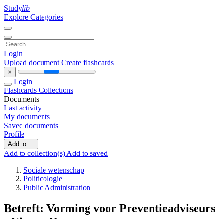
Study
lib
Explore Categories
Login
Upload document
Create flashcards
×
Login
Flashcards
Collections
Documents
Last activity
My documents
Saved documents
Profile
Add to ...
Add to collection(s)
Add to saved
Sociale wetenschap
Politicologie
Public Administration
Betreft: Vorming voor Preventieadviseurs