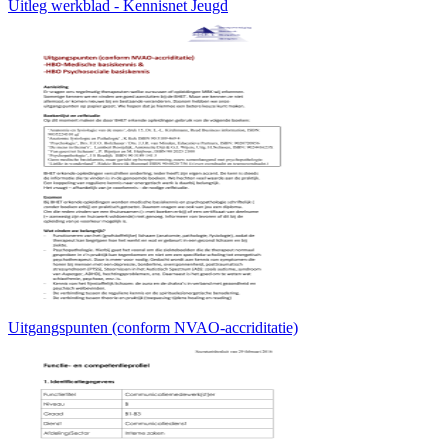
Uitleg werkblad - Kennisnet Jeugd
Uitgangspunten (conform NVAO-accriditatie)