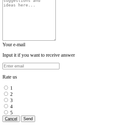
Your e-mail
Input it if you want to receive answer
Rate us
1
2
3
4
5
Cancel
Send