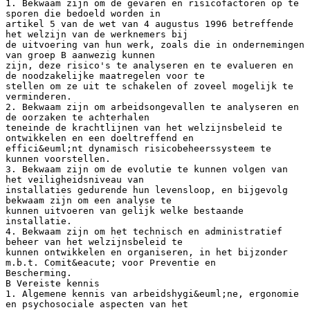
1. Bekwaam zijn om de gevaren en risicofactoren op te
sporen die bedoeld worden in
artikel 5 van de wet van 4 augustus 1996 betreffende
het welzijn van de werknemers bij
de uitvoering van hun werk, zoals die in ondernemingen
van groep B aanwezig kunnen
zijn, deze risico's te analyseren en te evalueren en
de noodzakelijke maatregelen voor te
stellen om ze uit te schakelen of zoveel mogelijk te
verminderen.
2. Bekwaam zijn om arbeidsongevallen te analyseren en
de oorzaken te achterhalen
teneinde de krachtlijnen van het welzijnsbeleid te
ontwikkelen en een doeltreffend en
effici&euml;nt dynamisch risicobeheerssysteem te
kunnen voorstellen.
3. Bekwaam zijn om de evolutie te kunnen volgen van
het veiligheidsniveau van
installaties gedurende hun levensloop, en bijgevolg
bekwaam zijn om een analyse te
kunnen uitvoeren van gelijk welke bestaande
installatie.
4. Bekwaam zijn om het technisch en administratief
beheer van het welzijnsbeleid te
kunnen ontwikkelen en organiseren, in het bijzonder
m.b.t. Comit&eacute; voor Preventie en
Bescherming.
B Vereiste kennis
1. Algemene kennis van arbeidshygi&euml;ne, ergonomie
en psychosociale aspecten van het