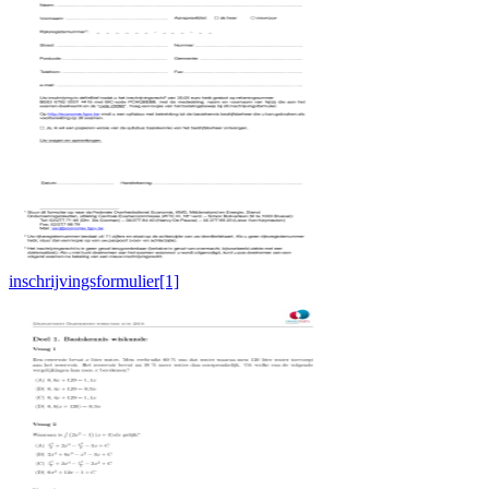
inschrijvingsformulier[1]