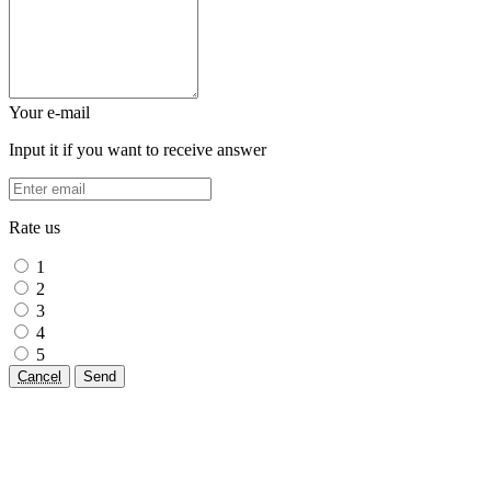
Your e-mail
Input it if you want to receive answer
Rate us
1
2
3
4
5
Cancel
Send