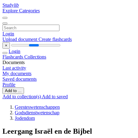
Study
lib
Explore Categories
Login
Upload document
Create flashcards
×
Login
Flashcards
Collections
Documents
Last activity
My documents
Saved documents
Profile
Add to ...
Add to collection(s)
Add to saved
Geesteswetenschappen
Godsdienstwetenschap
Jodendom
Leergang Israël en de Bijbel