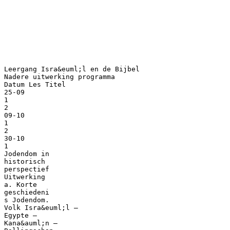
Leergang Isra&euml;l en de Bijbel
Nadere uitwerking programma
Datum Les Titel
25-09
1
2
09-10
1
2
30-10
1
Jodendom in
historisch
perspectief
Uitwerking
a. Korte
geschiedeni
s Jodendom.
Volk Isra&euml;l –
Egypte –
Kana&auml;n –