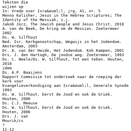
Teksten die
wijzen op
In: Vrede over Isra&euml;l, jrg. 41, nr. 5
Menno Kalisher, Jesus in the Hebrew Scriptures; The
Identity of the Messiah, z.j.
Jakob Jocz, The Jewish people and Jesus Christ. 2010
A. van de Beek, De kring om de Messias. Zoetermeer
2002
Ds. W. Silfhout
Ned. Isr. Kerkgenootschap, Wegwijs in het Jodendom.
Amsterdam, 2003
Dr. A. van der Heide, Het Jodendom. Kok Kampen, 2001
Drs. J. den Hartogh, De joodse weg. Zoetermeer, 1993
Ds. C. Neele/Ds. W. Silfhout, Tot een teken. Houten,
2010
idem
Ds. A.P. Baaijens
Rapport Commissie tot onderzoek naar de roeping der
kerk voor
Evangelieverkondiging aan Isra&euml;l, Generale Synode
1993
Ds. W. Silfhout. Eerst de Jood en ook de Griek.
Houten, 2006
Ds. C.J. Meeuse
Ds. W. Silfhout, Eerst de Jood en ook de Griek.
Houten, 2006
Drs. J. van
Mourik/cs
?
11-12