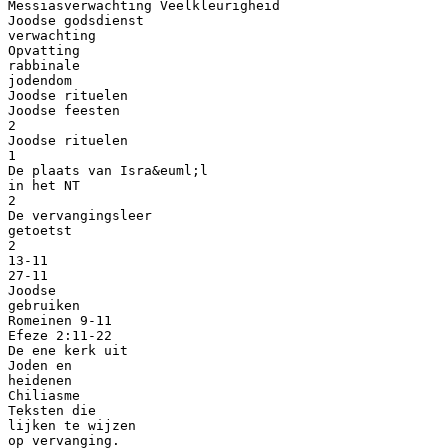
Messiasverwachting Veelkleurigheid
Joodse godsdienst
verwachting
Opvatting
rabbinale
jodendom
Joodse rituelen
Joodse feesten
2
Joodse rituelen
1
De plaats van Isra&euml;l
in het NT
2
De vervangingsleer
getoetst
2
13-11
27-11
Joodse
gebruiken
Romeinen 9-11
Efeze 2:11-22
De ene kerk uit
Joden en
heidenen
Chiliasme
Teksten die
lijken te wijzen
op vervanging.