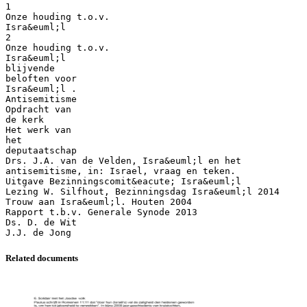
1
Onze houding t.o.v.
Isra&euml;l
2
Onze houding t.o.v.
Isra&euml;l
blijvende
beloften voor
Isra&euml;l .
Antisemitisme
Opdracht van
de kerk
Het werk van
het
deputaatschap
Drs. J.A. van de Velden, Isra&euml;l en het
antisemitisme, in: Israel, vraag en teken.
Uitgave Bezinningscomit&eacute; Isra&euml;l
Lezing W. Silfhout, Bezinningsdag Isra&euml;l 2014
Trouw aan Isra&euml;l. Houten 2004
Rapport t.b.v. Generale Synode 2013
Ds. D. de Wit
Related documents