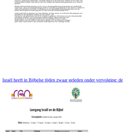
Israël heeft in Bijbelse tijden zwaar geleden onder vervolging: de