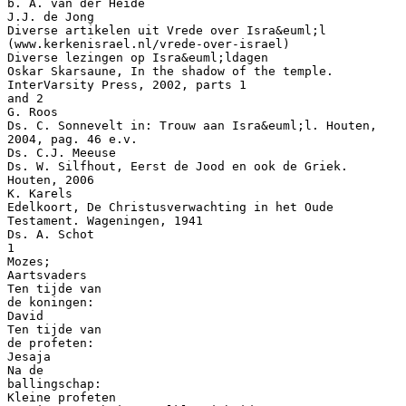
b. A. van der Heide
J.J. de Jong
Diverse artikelen uit Vrede over Isra&euml;l
(www.kerkenisrael.nl/vrede-over-israel)
Diverse lezingen op Isra&euml;ldagen
Oskar Skarsaune, In the shadow of the temple.
InterVarsity Press, 2002, parts 1
and 2
G. Roos
Ds. C. Sonnevelt in: Trouw aan Isra&euml;l. Houten,
2004, pag. 46 e.v.
Ds. C.J. Meeuse
Ds. W. Silfhout, Eerst de Jood en ook de Griek.
Houten, 2006
K. Karels
Edelkoort, De Christusverwachting in het Oude
Testament. Wageningen, 1941
Ds. A. Schot
1
Mozes;
Aartsvaders
Ten tijde van
de koningen:
David
Ten tijde van
de profeten:
Jesaja
Na de
ballingschap:
Kleine profeten