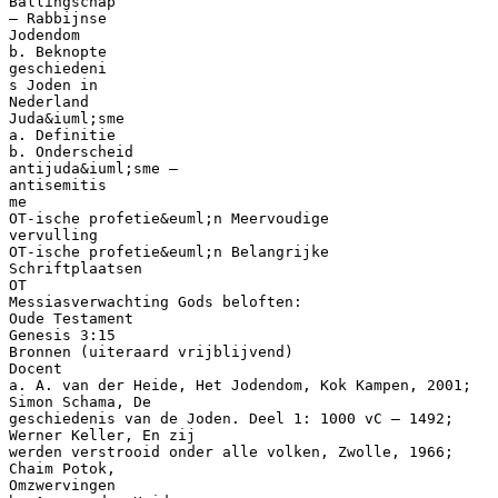
Ballingschap
– Rabbijnse
Jodendom
b. Beknopte
geschiedeni
s Joden in
Nederland
Juda&iuml;sme
a. Definitie
b. Onderscheid
antijuda&iuml;sme –
antisemitis
me
OT-ische profetie&euml;n Meervoudige
vervulling
OT-ische profetie&euml;n Belangrijke
Schriftplaatsen
OT
Messiasverwachting Gods beloften:
Oude Testament
Genesis 3:15
Bronnen (uiteraard vrijblijvend)
Docent
a. A. van der Heide, Het Jodendom, Kok Kampen, 2001;
Simon Schama, De
geschiedenis van de Joden. Deel 1: 1000 vC – 1492;
Werner Keller, En zij
werden verstrooid onder alle volken, Zwolle, 1966;
Chaim Potok,
Omzwervingen