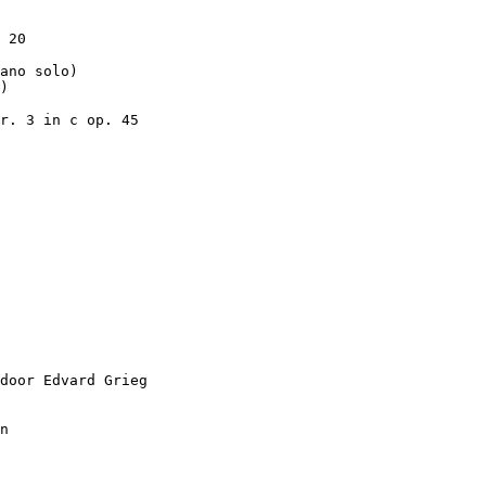
 20
ano solo)
)
r. 3 in c op. 45
door Edvard Grieg
n