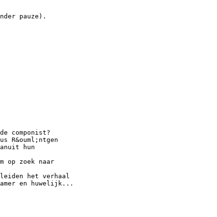
nder pauze).
de componist?
us R&ouml;ntgen
anuit hun
m op zoek naar
leiden het verhaal
amer en huwelijk...