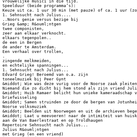
vrouwelijke musici in die tijd.
Speelduur (beide programma’s):
Keuze uit ca. 1 uur 30 min (met pauze) of ca. 1 uur (zo
1. Sehnsucht nach Julius....
..Noors genie versus bezige bij
Grieg &amp; R&ouml;ntgen
twee componisten,
zeer aan elkaar verknocht.
elkaars tegenpolen..
de een in Bergen
de ander te Amsterdam.
Een verhaal over trollen,
.
zingende melkmeiden,
en echtelijke spanningen...
1. Sehnsucht nach Julius...
Edvard Grieg! Beroemd van o.a. zijn
toneelmuziek bij Peer Gynt
&middot; Wie was deze vurig voor de Noorse zaak pleiten
Niemand die zo dicht bij hem stond als zijn vriend Juli
&middot; Huib Ramaer belicht hun unieke kameraadschap v
briefwisseling
&middot; Samen struinden ze door de bergen van Jotunhei
Noorse volksmuziek
&middot; Beelden uit Noorwegen en uit de archieven bege
&middot; Laat u meevoeren! naar de intimiteit van huisk
aan de Van Baerlestraat en op Troldhaugen
Repertoire Sehnsucht nach Julius...
Julius R&ouml;ntgen
met Grieg (en een vriend)