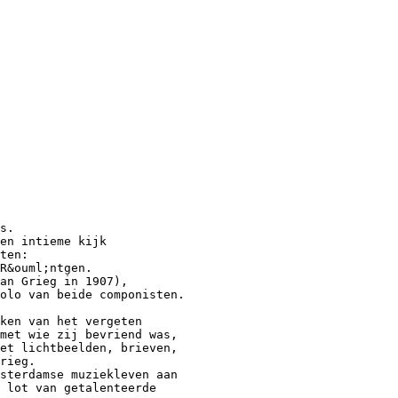
s.
en intieme kijk
ten:
R&ouml;ntgen.
an Grieg in 1907),
olo van beide componisten.
rken van het vergeten
met wie zij bevriend was,
et lichtbeelden, brieven,
rieg.
sterdamse muziekleven aan
 lot van getalenteerde