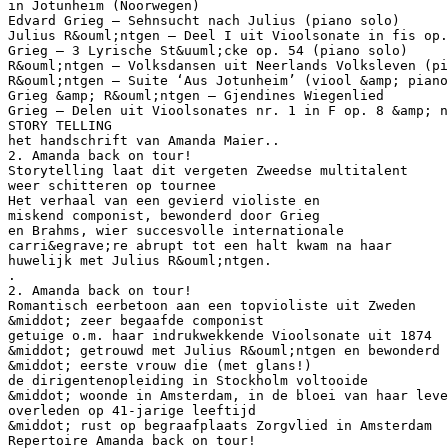
in Jotunheim (Noorwegen)
Edvard Grieg – Sehnsucht nach Julius (piano solo)
Julius R&ouml;ntgen – Deel I uit Vioolsonate in fis op.
Grieg – 3 Lyrische St&uuml;cke op. 54 (piano solo)
R&ouml;ntgen – Volksdansen uit Neerlands Volksleven (pi
R&ouml;ntgen – Suite ‘Aus Jotunheim’ (viool &amp; piano
Grieg &amp; R&ouml;ntgen – Gjendines Wiegenlied
Grieg – Delen uit Vioolsonates nr. 1 in F op. 8 &amp; n
STORY TELLING
het handschrift van Amanda Maier..
2. Amanda back on tour!
Storytelling laat dit vergeten Zweedse multitalent
weer schitteren op tournee
Het verhaal van een gevierd violiste en
miskend componist, bewonderd door Grieg
en Brahms, wier succesvolle internationale
carri&egrave;re abrupt tot een halt kwam na haar
huwelijk met Julius R&ouml;ntgen.
.
2. Amanda back on tour!
Romantisch eerbetoon aan een topvioliste uit Zweden
&middot; zeer begaafde componist
getuige o.m. haar indrukwekkende Vioolsonate uit 1874
&middot; getrouwd met Julius R&ouml;ntgen en bewonderd 
&middot; eerste vrouw die (met glans!)
de dirigentenopleiding in Stockholm voltooide
&middot; woonde in Amsterdam, in de bloei van haar leve
overleden op 41-jarige leeftijd
&middot; rust op begraafplaats Zorgvlied in Amsterdam
Repertoire Amanda back on tour!