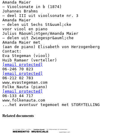
Amanda Maier
– Vioolsonate in b (1874)
Johannes Brahms
– deel III uit vioolsonate nr. 3
Amanda Maier
– delen uit Sechs St&uuml;cke
voor viool en piano
Julius R&ouml;ntgen/Amanda Maier
– delen uit Zwiegespr&auml;che
Amanda Maier met
(aan de piano) Elisabeth von Herzogenberg
Contact:
Eva Stegeman (viool)
[email protected]
[email protected]
06-212 02 783
www.evastegeman.com
[email protected]
06-133 44 717
www.folkenauta.com
Related documents