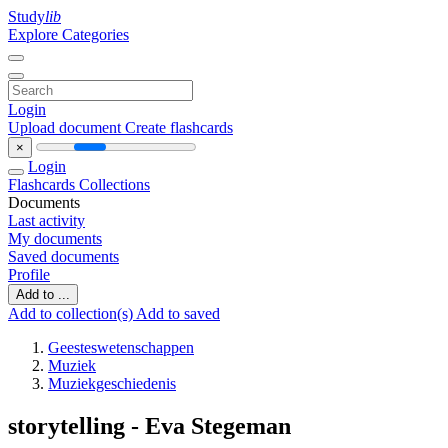
Study
lib
Explore Categories
Login
Upload document
Create flashcards
×
Login
Flashcards
Collections
Documents
Last activity
My documents
Saved documents
Profile
Add to ...
Add to collection(s)
Add to saved
Geesteswetenschappen
Muziek
Muziekgeschiedenis
storytelling - Eva Stegeman