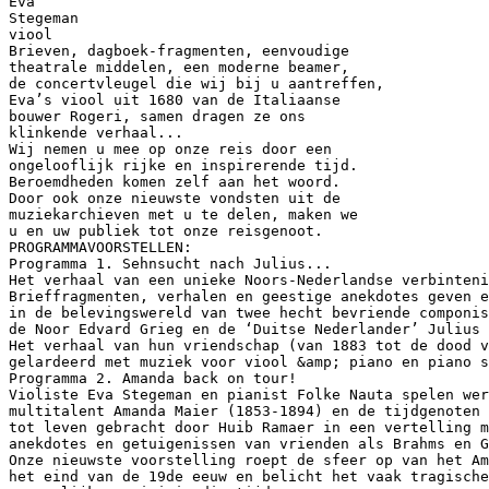
Eva
Stegeman
viool
Brieven, dagboek-fragmenten, eenvoudige
theatrale middelen, een moderne beamer,
de concertvleugel die wij bij u aantreffen,
Eva’s viool uit 1680 van de Italiaanse
bouwer Rogeri, samen dragen ze ons
klinkende verhaal...
Wij nemen u mee op onze reis door een
ongelooflijk rijke en inspirerende tijd.
Beroemdheden komen zelf aan het woord.
Door ook onze nieuwste vondsten uit de
muziekarchieven met u te delen, maken we
u en uw publiek tot onze reisgenoot.
PROGRAMMAVOORSTELLEN:
Programma 1. Sehnsucht nach Julius...
Het verhaal van een unieke Noors-Nederlandse verbinteni
Brieffragmenten, verhalen en geestige anekdotes geven e
in de belevingswereld van twee hecht bevriende componis
de Noor Edvard Grieg en de ‘Duitse Nederlander’ Julius 
Het verhaal van hun vriendschap (van 1883 tot de dood v
gelardeerd met muziek voor viool &amp; piano en piano s
Programma 2. Amanda back on tour!
Violiste Eva Stegeman en pianist Folke Nauta spelen we
multitalent Amanda Maier (1853-1894) en de tijdgenoten 
tot leven gebracht door Huib Ramaer in een vertelling m
anekdotes en getuigenissen van vrienden als Brahms en G
Onze nieuwste voorstelling roept de sfeer op van het Am
het eind van de 19de eeuw en belicht het vaak tragische