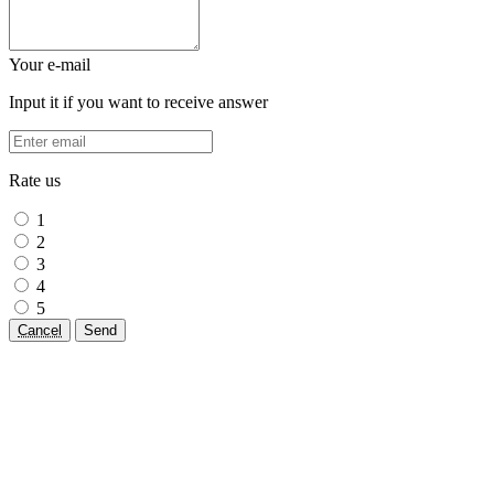
Your e-mail
Input it if you want to receive answer
Rate us
1
2
3
4
5
Cancel
Send