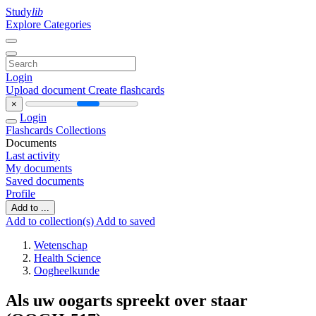
Study
lib
Explore Categories
Login
Upload document
Create flashcards
×
Login
Flashcards
Collections
Documents
Last activity
My documents
Saved documents
Profile
Add to ...
Add to collection(s)
Add to saved
Wetenschap
Health Science
Oogheelkunde
Als uw oogarts spreekt over staar