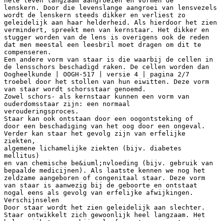
hele leven langzaam aangroeien en vormen de
lenskern. Door die levenslange aangroei van lensvezels
wordt de lenskern steeds dikker en verliest zo
geleidelijk aan haar helderheid. Als hierdoor het zien
vermindert, spreekt men van kernstaar. Het dikker en
stugger worden van de lens is overigens ook de reden
dat men meestal een leesbril moet dragen om dit te
compenseren.
Een andere vorm van staar is die waarbij de cellen in
de lensschors beschadigd raken. De cellen worden dan
Oogheelkunde | OOGH-517 | versie 4 | pagina 2/7
troebel door het stollen van hun eiwitten. Deze vorm
van staar wordt schorsstaar genoemd.
Zowel schors- als kernstaar kunnen een vorm van
ouderdomsstaar zijn: een normaal
verouderingsproces.
Staar kan ook ontstaan door een oogontsteking of
door een beschadiging van het oog door een ongeval.
Verder kan staar het gevolg zijn van erfelijke
ziekten,
algemene lichamelijke ziekten (bijv. diabetes
mellitus)
en van chemische be&iuml;nvloeding (bijv. gebruik van
bepaalde medicijnen). Als laatste kennen we nog het
zeldzame aangeboren of congenitaal staar. Deze vorm
van staar is aanwezig bij de geboorte en ontstaat
nogal eens als gevolg van erfelijke afwijkingen.
Verschijnselen
Door staar wordt het zien geleidelijk aan slechter.
Staar ontwikkelt zich gewoonlijk heel langzaam. Het