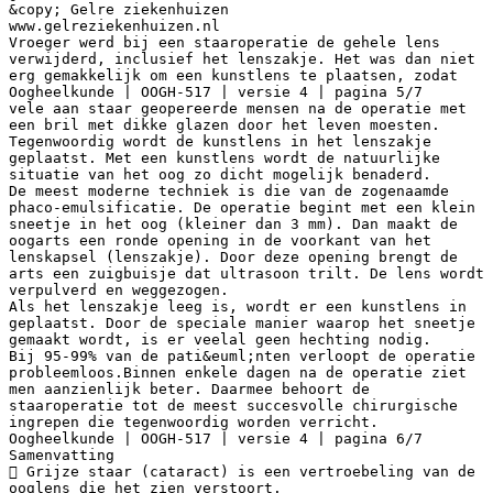
&copy; Gelre ziekenhuizen
www.gelreziekenhuizen.nl
Vroeger werd bij een staaroperatie de gehele lens
verwijderd, inclusief het lenszakje. Het was dan niet
erg gemakkelijk om een kunstlens te plaatsen, zodat
Oogheelkunde | OOGH-517 | versie 4 | pagina 5/7
vele aan staar geopereerde mensen na de operatie met
een bril met dikke glazen door het leven moesten.
Tegenwoordig wordt de kunstlens in het lenszakje
geplaatst. Met een kunstlens wordt de natuurlijke
situatie van het oog zo dicht mogelijk benaderd.
De meest moderne techniek is die van de zogenaamde
phaco-emulsificatie. De operatie begint met een klein
sneetje in het oog (kleiner dan 3 mm). Dan maakt de
oogarts een ronde opening in de voorkant van het
lenskapsel (lenszakje). Door deze opening brengt de
arts een zuigbuisje dat ultrasoon trilt. De lens wordt
verpulverd en weggezogen.
Als het lenszakje leeg is, wordt er een kunstlens in
geplaatst. Door de speciale manier waarop het sneetje
gemaakt wordt, is er veelal geen hechting nodig.
Bij 95-99% van de pati&euml;nten verloopt de operatie
probleemloos.Binnen enkele dagen na de operatie ziet
men aanzienlijk beter. Daarmee behoort de
staaroperatie tot de meest succesvolle chirurgische
ingrepen die tegenwoordig worden verricht.
Oogheelkunde | OOGH-517 | versie 4 | pagina 6/7
Samenvatting
 Grijze staar (cataract) is een vertroebeling van de
ooglens die het zien verstoort.