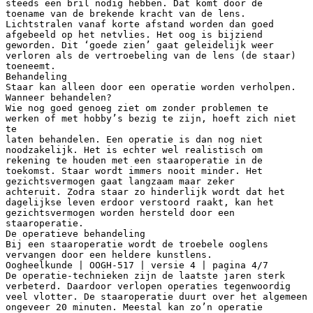
steeds een bril nodig hebben. Dat komt door de
toename van de brekende kracht van de lens.
Lichtstralen vanaf korte afstand worden dan goed
afgebeeld op het netvlies. Het oog is bijziend
geworden. Dit ‘goede zien’ gaat geleidelijk weer
verloren als de vertroebeling van de lens (de staar)
toeneemt.
Behandeling
Staar kan alleen door een operatie worden verholpen.
Wanneer behandelen?
Wie nog goed genoeg ziet om zonder problemen te
werken of met hobby’s bezig te zijn, hoeft zich niet
te
laten behandelen. Een operatie is dan nog niet
noodzakelijk. Het is echter wel realistisch om
rekening te houden met een staaroperatie in de
toekomst. Staar wordt immers nooit minder. Het
gezichtsvermogen gaat langzaam maar zeker
achteruit. Zodra staar zo hinderlijk wordt dat het
dagelijkse leven erdoor verstoord raakt, kan het
gezichtsvermogen worden hersteld door een
staaroperatie.
De operatieve behandeling
Bij een staaroperatie wordt de troebele ooglens
vervangen door een heldere kunstlens.
Oogheelkunde | OOGH-517 | versie 4 | pagina 4/7
De operatie-technieken zijn de laatste jaren sterk
verbeterd. Daardoor verlopen operaties tegenwoordig
veel vlotter. De staaroperatie duurt over het algemeen
ongeveer 20 minuten. Meestal kan zo’n operatie