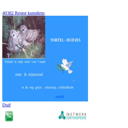
40382 Restor kunstlens
Duif