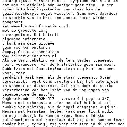
belangrijkste verschijnsel of symptoom van staar is
dat men geleidelijk aan waziger gaat zien. In een
vroeg ontwikkelingsstadium van staar kan de
gezichtsscherpte nogal wisselen. Soms moet daardoor
de sterkte van de bril een aantal keren worden
aangepast.
Pati&euml;nteninformatie wordt
met de grootste zorg
samengesteld. Het betreft
algemene informatie.
U kunt aan deze uitgave
geen rechten ontlenen.
&copy; Gelre ziekenhuizen
www.gelreziekenhuizen.nl
Als de vertroebeling van de lens verder toeneemt,
heeft veranderen van de brilsterkte geen zin meer.
Dubbelzien met &eacute;&eacute;n oog komt wel eens
voor, maar
verdwijnt vaak weer als de staar toeneemt. Staar
veroorzaakt nogal eens problemen bij het autorijden
in schemer en duisternis. Dit komt door de sterke
verstrooiing van het licht van de koplampen van
tegemoetkomende auto’s.
Oogheelkunde | OOGH-517 | versie 4 | pagina 3/7
Mensen met schorsstaar zien meestal het best bij
zwakke verlichting, als de pupil enigszins wijd is.
Mensen met kernstaar hebben vaak meer licht nodig
om nog redelijk te kunnen zien. Soms ontdekken
pati&euml;nten met kernstaar dat zij weer kunnen lezen
zonder bril, terwijl zij voor het zien in de verte nog