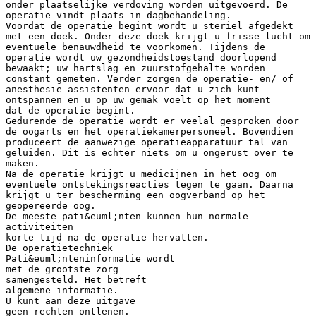
onder plaatselijke verdoving worden uitgevoerd. De
operatie vindt plaats in dagbehandeling.
Voordat de operatie begint wordt u steriel afgedekt
met een doek. Onder deze doek krijgt u frisse lucht om
eventuele benauwdheid te voorkomen. Tijdens de
operatie wordt uw gezondheidstoestand doorlopend
bewaakt; uw hartslag en zuurstofgehalte worden
constant gemeten. Verder zorgen de operatie- en/ of
anesthesie-assistenten ervoor dat u zich kunt
ontspannen en u op uw gemak voelt op het moment
dat de operatie begint.
Gedurende de operatie wordt er veelal gesproken door
de oogarts en het operatiekamerpersoneel. Bovendien
produceert de aanwezige operatieapparatuur tal van
geluiden. Dit is echter niets om u ongerust over te
maken.
Na de operatie krijgt u medicijnen in het oog om
eventuele ontstekingsreacties tegen te gaan. Daarna
krijgt u ter bescherming een oogverband op het
geopereerde oog.
De meeste pati&euml;nten kunnen hun normale
activiteiten
korte tijd na de operatie hervatten.
De operatietechniek
Pati&euml;nteninformatie wordt
met de grootste zorg
samengesteld. Het betreft
algemene informatie.
U kunt aan deze uitgave
geen rechten ontlenen.