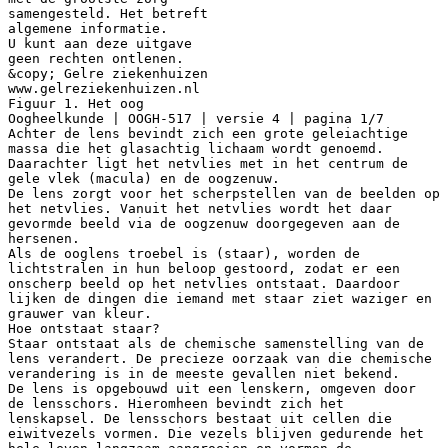
samengesteld. Het betreft
algemene informatie.
U kunt aan deze uitgave
geen rechten ontlenen.
&copy; Gelre ziekenhuizen
www.gelreziekenhuizen.nl
Figuur 1. Het oog
Oogheelkunde | OOGH-517 | versie 4 | pagina 1/7
Achter de lens bevindt zich een grote geleiachtige
massa die het glasachtig lichaam wordt genoemd.
Daarachter ligt het netvlies met in het centrum de
gele vlek (macula) en de oogzenuw.
De lens zorgt voor het scherpstellen van de beelden op
het netvlies. Vanuit het netvlies wordt het daar
gevormde beeld via de oogzenuw doorgegeven aan de
hersenen.
Als de ooglens troebel is (staar), worden de
lichtstralen in hun beloop gestoord, zodat er een
onscherp beeld op het netvlies ontstaat. Daardoor
lijken de dingen die iemand met staar ziet waziger en
grauwer van kleur.
Hoe ontstaat staar?
Staar ontstaat als de chemische samenstelling van de
lens verandert. De precieze oorzaak van die chemische
verandering is in de meeste gevallen niet bekend.
De lens is opgebouwd uit een lenskern, omgeven door
de lensschors. Hieromheen bevindt zich het
lenskapsel. De lensschors bestaat uit cellen die
eiwitvezels vormen. Die vezels blijven gedurende het