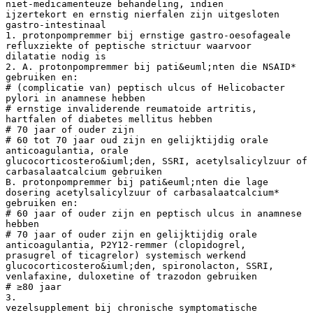
niet-medicamenteuze behandeling, indien
ijzertekort en ernstig nierfalen zijn uitgesloten
gastro-intestinaal
1. protonpompremmer bij ernstige gastro-oesofageale
refluxziekte of peptische strictuur waarvoor
dilatatie nodig is
2. A. protonpompremmer bij pati&euml;nten die NSAID*
gebruiken en:
# (complicatie van) peptisch ulcus of Helicobacter
pylori in anamnese hebben
# ernstige invaliderende reumatoide artritis,
hartfalen of diabetes mellitus hebben
# 70 jaar of ouder zijn
# 60 tot 70 jaar oud zijn en gelijktijdig orale
anticoagulantia, orale
glucocorticostero&iuml;den, SSRI, acetylsalicylzuur of
carbasalaatcalcium gebruiken
B. protonpompremmer bij pati&euml;nten die lage
dosering acetylsalicylzuur of carbasalaatcalcium*
gebruiken en:
# 60 jaar of ouder zijn en peptisch ulcus in anamnese
hebben
# 70 jaar of ouder zijn en gelijktijdig orale
anticoagulantia, P2Y12-remmer (clopidogrel,
prasugrel of ticagrelor) systemisch werkend
glucocorticostero&iuml;den, spironolacton, SSRI,
venlafaxine, duloxetine of trazodon gebruiken
# ≥80 jaar
3.
vezelsupplement bij chronische symptomatische