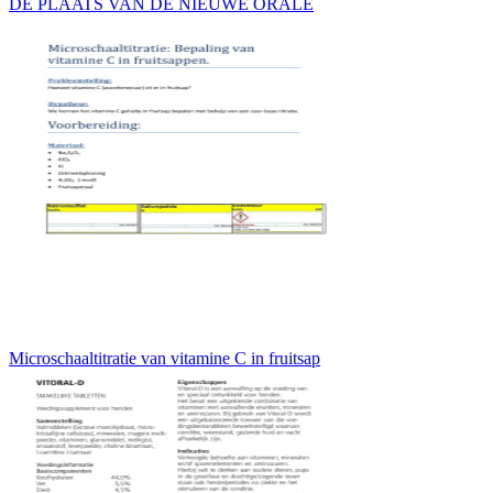
DE PLAATS VAN DE NIEUWE ORALE
Microschaaltitratie van vitamine C in fruitsap