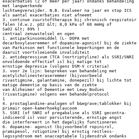
exacerbaties (2 of meer per jaar) ondanks behandeling
met langwerkende
luchtwegverwijder. N.B. Evalueer na jaar en stop ICS
als aantal exacerbaties niet afneemt
3. continue zuurstoftherapie bij chronisch respiratoir
falen (d.w.z. pO2 &lt; 8,0 kPa of 60 mmHg of
SaO2 &lt; 89% )
centraal zenuwstelsel en ogen
1. antiparkinsonmiddel (L- DOPA met
decarboxylaseremmer of dopamine-agonist) bij de ziekte
van Parkinson met functionele beperkingen en de
daaruit voortvloeiende invaliditeit
2. antidepressivum (TCA (nortriptyline) als SSRI/SNRI
onvoldoende effectief is) bij matige tot
ernstige depressie (volgens DSM-V criteria)
3. voor 2e lijn: bespreken van behandeling met
acetylcholinesteraseremmer (bijvoorbeeld
rivastigmine, galantamine, donepezil) bij lichte tot
matige dementie op basis van de ziekte
van Alzheimer of Dementie met Lewy Bodies
(rivastigmine) volgens een behandelprotocol
1
4. prostaglandine-analogen of b&egrave;tablokker bij
primair open-kamerhoekglaucoom
5. SSRI (of SNRI of pregabaline als SSRI gecontra-
indiceerd is) voor persisterende, ernstige angst
die interfereert in het dagelijks functioneren
6. dopamine- agonist (bijvoorbeeld ropinirol,
pramipexol, rotigotine) bij ernstig restless-
legssyndroom met onacceptabele lijdensdruk ondanks