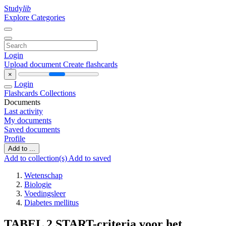
Study
lib
Explore Categories
Login
Upload document
Create flashcards
×
Login
Flashcards
Collections
Documents
Last activity
My documents
Saved documents
Profile
Add to ...
Add to collection(s)
Add to saved
Wetenschap
Biologie
Voedingsleer
Diabetes mellitus
TABEL 2 START-criteria voor het