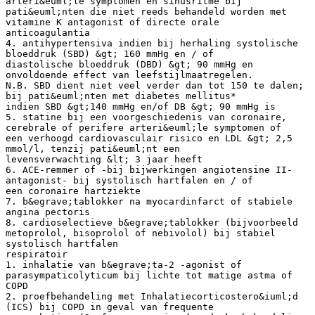
arteri&euml;le symptomen en sinusritme bij
pati&euml;nten die niet reeds behandeld worden met
vitamine K antagonist of directe orale
anticoagulantia
4. antihypertensiva indien bij herhaling systolische
bloeddruk (SBD) &gt; 160 mmHg en / of
diastolische bloeddruk (DBD) &gt; 90 mmHg en
onvoldoende effect van leefstijlmaatregelen.
N.B. SBD dient niet veel verder dan tot 150 te dalen;
bij pati&euml;nten met diabetes mellitus*
indien SBD &gt;140 mmHg en/of DB &gt; 90 mmHg is
5. statine bij een voorgeschiedenis van coronaire,
cerebrale of perifere arteri&euml;le symptomen of
een verhoogd cardiovasculair risico en LDL &gt; 2,5
mmol/l, tenzij pati&euml;nt een
levensverwachting &lt; 3 jaar heeft
6. ACE-remmer of -bij bijwerkingen angiotensine II-
antagonist- bij systolisch hartfalen en / of
een coronaire hartziekte
7. b&egrave;tablokker na myocardinfarct of stabiele
angina pectoris
8. cardioselectieve b&egrave;tablokker (bijvoorbeeld
metoprolol, bisoprolol of nebivolol) bij stabiel
systolisch hartfalen
respiratoir
1. inhalatie van b&egrave;ta-2 -agonist of
parasympaticolyticum bij lichte tot matige astma of
COPD
2. proefbehandeling met Inhalatiecorticostero&iuml;d
(ICS) bij COPD in geval van frequente