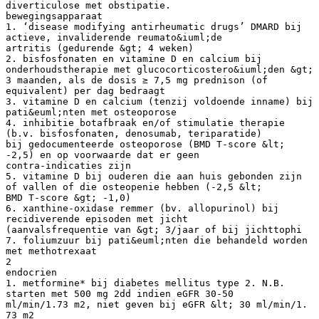
diverticulose met obstipatie.
bewegingsapparaat
1. ‘disease modifying antirheumatic drugs’ DMARD bij
actieve, invaliderende reumato&iuml;de
artritis (gedurende &gt; 4 weken)
2. bisfosfonaten en vitamine D en calcium bij
onderhoudstherapie met glucocorticostero&iuml;den &gt;
3 maanden, als de dosis ≥ 7,5 mg prednison (of
equivalent) per dag bedraagt
3. vitamine D en calcium (tenzij voldoende inname) bij
pati&euml;nten met osteoporose
4. inhibitie botafbraak en/of stimulatie therapie
(b.v. bisfosfonaten, denosumab, teriparatide)
bij gedocumenteerde osteoporose (BMD T-score &lt;
-2,5) en op voorwaarde dat er geen
contra-indicaties zijn
5. vitamine D bij ouderen die aan huis gebonden zijn
of vallen of die osteopenie hebben (-2,5 &lt;
BMD T-score &gt; -1,0)
6. xanthine-oxidase remmer (bv. allopurinol) bij
recidiverende episoden met jicht
(aanvalsfrequentie van &gt; 3/jaar of bij jichttophi
7. foliumzuur bij pati&euml;nten die behandeld worden
met methotrexaat
2
endocrien
1. metformine* bij diabetes mellitus type 2. N.B.
starten met 500 mg 2dd indien eGFR 30-50
ml/min/1.73 m2, niet geven bij eGFR &lt; 30 ml/min/1.
73 m2