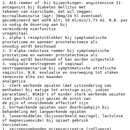
2. ACE-remmer of -bij bijwerkingen- angiotensine II-
antagonist bij diabetes mellitus met
tekenen van nierschade, dat wil zeggen:
microalbuminurie (&gt; 30mg/24 h) eventueel
gecombineerd met eGFR &lt; 50 ml/min/1.73 m2. N.B. pas
zo nodig de dosering aan bij
verminderde nierfunctie
urogenitaal
1. alpha-1 receptorblokker bij symptomatische
prostatisme en wanneer prostatectomie als
onnodig wordt beschouwd
2. 5-alpha-reductase remmer bij symptomatische
prostatisme en wanneer prostatectomie als
onnodig wordt beschouwd of kan worden uitgesteld
3. vaginale oestrogenen of vaginaal
oestrogeenpessarium bij symptomatische atrofische
vaginitis. N.B. evaluatie en overweging tot staken
tenminste elke zes maanden
analgetica
1. sterk werkende opiaten (met uitzondering van
methadon) bij matige tot ernstige pijn, indien
paracetamol, NSAID's of minder sterk werkende opiaten
niet geschikt zijn gezien de ernst van
de pijn of onvoldoende effectief zijn
2. kortwerkende opiaten voor doorbraakpijn bij
behandeling met langwerkende opiaten
3. laxeermiddelen (bijvooorbeeld macrogol, lactulose
of magnesiumoxide) bij opiaat gebruik
Vaccinaties
1. seizoensgebonden griepvaccinatie (influenza)