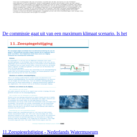
De commissie gaat uit van een maximum klimaat scenario. Is het
11.Zeespiegelstijging - Nederlands Watermuseum