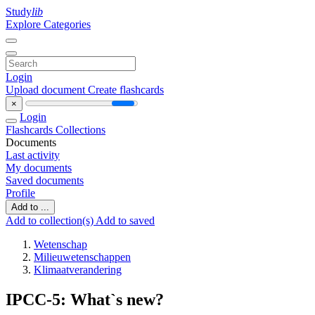
Study
lib
Explore Categories
Login
Upload document
Create flashcards
×
Login
Flashcards
Collections
Documents
Last activity
My documents
Saved documents
Profile
Add to ...
Add to collection(s)
Add to saved
Wetenschap
Milieuwetenschappen
Klimaatverandering
IPCC-5: What`s new?