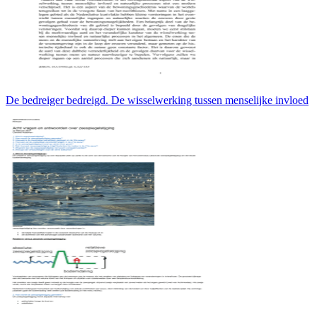
De bedreiger bedreigd. De wisselwerking tussen menselijke invloed