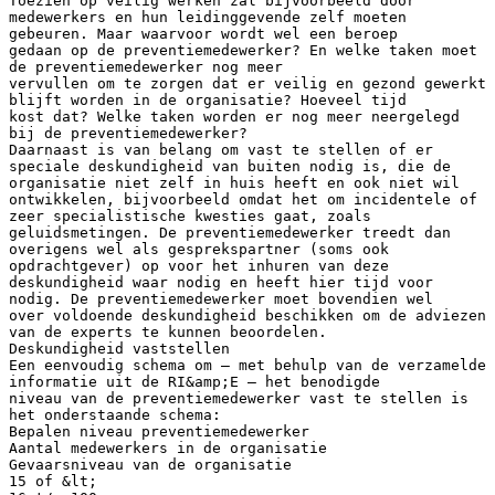
Toezien op veilig werken zal bijvoorbeeld door
medewerkers en hun leidinggevende zelf moeten
gebeuren. Maar waarvoor wordt wel een beroep
gedaan op de preventiemedewerker? En welke taken moet
de preventiemedewerker nog meer
vervullen om te zorgen dat er veilig en gezond gewerkt
blijft worden in de organisatie? Hoeveel tijd
kost dat? Welke taken worden er nog meer neergelegd
bij de preventiemedewerker?
Daarnaast is van belang om vast te stellen of er
speciale deskundigheid van buiten nodig is, die de
organisatie niet zelf in huis heeft en ook niet wil
ontwikkelen, bijvoorbeeld omdat het om incidentele of
zeer specialistische kwesties gaat, zoals
geluidsmetingen. De preventiemedewerker treedt dan
overigens wel als gesprekspartner (soms ook
opdrachtgever) op voor het inhuren van deze
deskundigheid waar nodig en heeft hier tijd voor
nodig. De preventiemedewerker moet bovendien wel
over voldoende deskundigheid beschikken om de adviezen
van de experts te kunnen beoordelen.
Deskundigheid vaststellen
Een eenvoudig schema om – met behulp van de verzamelde
informatie uit de RI&amp;E – het benodigde
niveau van de preventiemedewerker vast te stellen is
het onderstaande schema:
Bepalen niveau preventiemedewerker
Aantal medewerkers in de organisatie
Gevaarsniveau van de organisatie
15 of &lt;