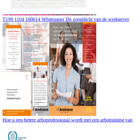
T199 1104 160614 Whitepaper De zorgplicht van de werkgever
Hoe u een betere arboprofessional wordt met een arbotraining van