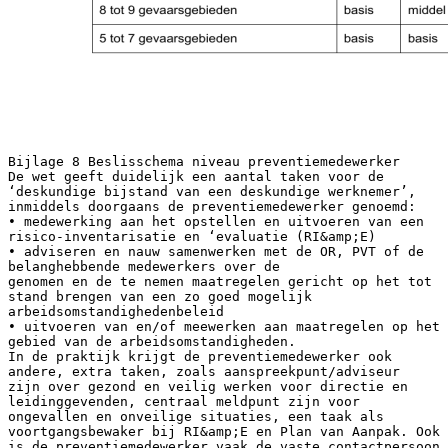
Bijlage 8 Beslisschema niveau preventiemedewerker
De wet geeft duidelijk een aantal taken voor de
‘deskundige bijstand van een deskundige werknemer’,
inmiddels doorgaans de preventiemedewerker genoemd:
• medewerking aan het opstellen en uitvoeren van een
risico-inventarisatie en ‘evaluatie (RI&amp;E)
• adviseren en nauw samenwerken met de OR, PVT of de
belanghebbende medewerkers over de
genomen en de te nemen maatregelen gericht op het tot
stand brengen van een zo goed mogelijk
arbeidsomstandighedenbeleid
• uitvoeren van en/of meewerken aan maatregelen op het
gebied van de arbeidsomstandigheden.
In de praktijk krijgt de preventiemedewerker ook
andere, extra taken, zoals aanspreekpunt/adviseur
zijn over gezond en veilig werken voor directie en
leidinggevenden, centraal meldpunt zijn voor
ongevallen en onveilige situaties, een taak als
voortgangsbewaker bij RI&amp;E en Plan van Aanpak. Ook
is de preventiemedewerker vaak de vaste contactpersoon