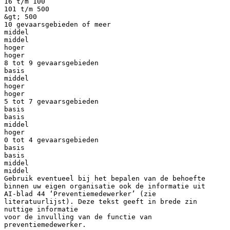
16 t/m 100
101 t/m 500
&gt; 500
10 gevaarsgebieden of meer
middel
middel
hoger
hoger
8 tot 9 gevaarsgebieden
basis
middel
hoger
hoger
5 tot 7 gevaarsgebieden
basis
basis
middel
hoger
0 tot 4 gevaarsgebieden
basis
basis
middel
middel
Gebruik eventueel bij het bepalen van de behoefte
binnen uw eigen organisatie ook de informatie uit
AI-blad 44 ‘Preventiemedewerker’ (zie
literatuurlijst). Deze tekst geeft in brede zin
nuttige informatie
voor de invulling van de functie van