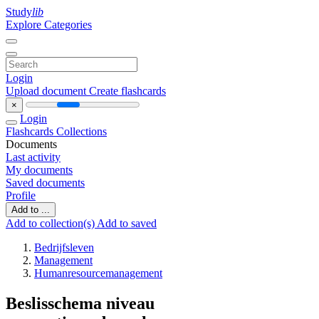
Study
lib
Explore Categories
Login
Upload document
Create flashcards
×
Login
Flashcards
Collections
Documents
Last activity
My documents
Saved documents
Profile
Add to ...
Add to collection(s)
Add to saved
Bedrijfsleven
Management
Humanresourcemanagement
Beslisschema niveau