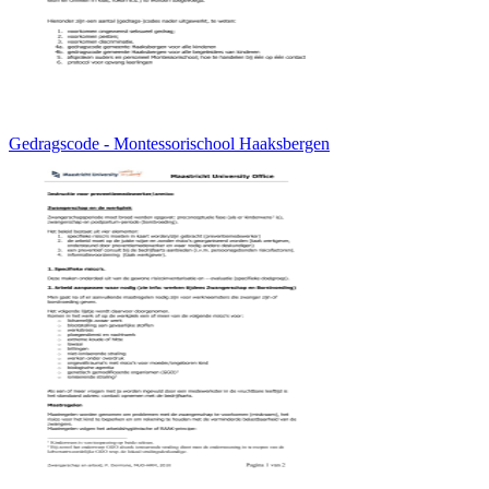
Gedragscode - Montessorischool Haaksbergen