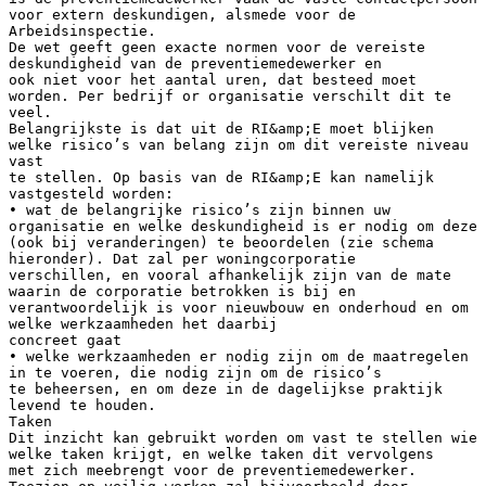
voor extern deskundigen, alsmede voor de
Arbeidsinspectie.
De wet geeft geen exacte normen voor de vereiste
deskundigheid van de preventiemedewerker en
ook niet voor het aantal uren, dat besteed moet
worden. Per bedrijf or organisatie verschilt dit te
veel.
Belangrijkste is dat uit de RI&amp;E moet blijken
welke risico’s van belang zijn om dit vereiste niveau
vast
te stellen. Op basis van de RI&amp;E kan namelijk
vastgesteld worden:
• wat de belangrijke risico’s zijn binnen uw
organisatie en welke deskundigheid is er nodig om deze
(ook bij veranderingen) te beoordelen (zie schema
hieronder). Dat zal per woningcorporatie
verschillen, en vooral afhankelijk zijn van de mate
waarin de corporatie betrokken is bij en
verantwoordelijk is voor nieuwbouw en onderhoud en om
welke werkzaamheden het daarbij
concreet gaat
• welke werkzaamheden er nodig zijn om de maatregelen
in te voeren, die nodig zijn om de risico’s
te beheersen, en om deze in de dagelijkse praktijk
levend te houden.
Taken
Dit inzicht kan gebruikt worden om vast te stellen wie
welke taken krijgt, en welke taken dit vervolgens
met zich meebrengt voor de preventiemedewerker.