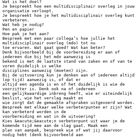
Wat is het doel?
Je bespreekt hoe een multidisciplinair overleg in jouw
organisatie verloopt.
Je bespreekt hoe je het multidisciplinair overleg kunt
verbeteren.
Wat heb je nodig?
Pen en papier
Hoe pak je het aan?
Bespreek met een paar collega’s hoe jullie het
multidisciplinair overleg (mdo) tot nu
toe ervaren. Wat gaat goed? Wat kan beter?
Denk bijvoorbeeld bij de voorbereiding er aan of
iedereen die bij het mdo aanwezig is
bekend is met de laatste stand van zaken en of van te
voren duidelijk is welke
disciplines aanwezig (moeten) zijn.
Bij de uitvoering kun je denken aan of iedereen altijd
(op tijd) aanwezig is, of dat er
altijd een agenda is en of het duidelijk is wie de
voorzitter is. Denk ook na of iedereen
een gelijkwaardige inbreng heeft, wie er uiteindelijk
beslist, wie het verslag maakt en
wie zorgt dat de gemaakte afspraken uitgevoerd worden.
Bespreek met elkaar welke verbeterpunten er zijn? Wat
kan verbeterd worden in de
voorbereiding en wat in de uitvoering?
Kies &eacute;&eacute;n verbeterpunt uit waar je de
komende tijd mee aan de slag gaat. Maak een
plan van aanpak, bespreek wie of wat jij daarvoor
nodig hebt (denk bijvoorbeeld aan