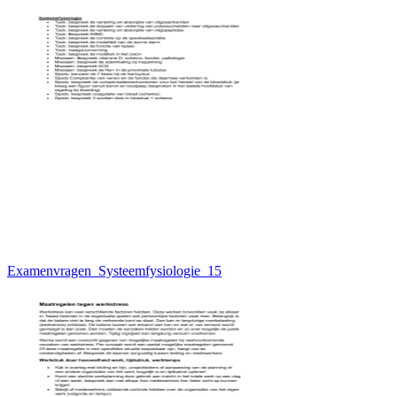
Examenvragen_Systeemfysiologie_15