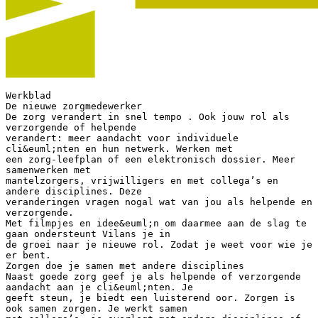
Werkblad
De nieuwe zorgmedewerker
De zorg verandert in snel tempo . Ook jouw rol als
verzorgende of helpende
verandert: meer aandacht voor individuele
cli&euml;nten en hun netwerk. Werken met
een zorg-leefplan of een elektronisch dossier. Meer
samenwerken met
mantelzorgers, vrijwilligers en met collega’s en
andere disciplines. Deze
veranderingen vragen nogal wat van jou als helpende en
verzorgende.
Met filmpjes en idee&euml;n om daarmee aan de slag te
gaan ondersteunt Vilans je in
de groei naar je nieuwe rol. Zodat je weet voor wie je
er bent.
Zorgen doe je samen met andere disciplines
Naast goede zorg geef je als helpende of verzorgende
aandacht aan je cli&euml;nten. Je
geeft steun, je biedt een luisterend oor. Zorgen is
ook samen zorgen. Je werkt samen