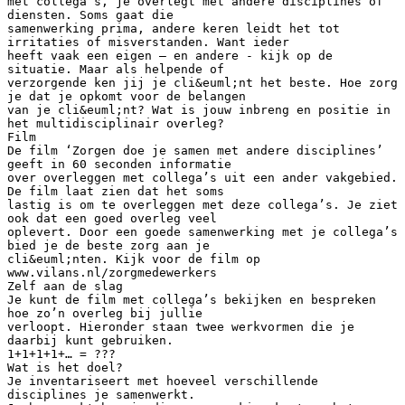
met collega’s, je overlegt met andere disciplines of
diensten. Soms gaat die
samenwerking prima, andere keren leidt het tot
irritaties of misverstanden. Want ieder
heeft vaak een eigen – en andere - kijk op de
situatie. Maar als helpende of
verzorgende ken jij je cli&euml;nt het beste. Hoe zorg
je dat je opkomt voor de belangen
van je cli&euml;nt? Wat is jouw inbreng en positie in
het multidisciplinair overleg?
Film
De film ‘Zorgen doe je samen met andere disciplines’
geeft in 60 seconden informatie
over overleggen met collega’s uit een ander vakgebied.
De film laat zien dat het soms
lastig is om te overleggen met deze collega’s. Je ziet
ook dat een goed overleg veel
oplevert. Door een goede samenwerking met je collega’s
bied je de beste zorg aan je
cli&euml;nten. Kijk voor de film op
www.vilans.nl/zorgmedewerkers
Zelf aan de slag
Je kunt de film met collega’s bekijken en bespreken
hoe zo’n overleg bij jullie
verloopt. Hieronder staan twee werkvormen die je
daarbij kunt gebruiken.
1+1+1+1+… = ???
Wat is het doel?
Je inventariseert met hoeveel verschillende
disciplines je samenwerkt.