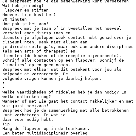
Je bespreekt hoe je die samenwerking kunt verbeteren.
Wat heb je nodig?
Flapover en stiften
Hoeveel tijd kost het?
30 minuten
Hoe pak je het aan?
Bespreek met je team of in tweetallen met hoeveel
verschillende disciplines en
diensten je afgelopen week contact hebt gehad over je
cli&euml;nten. Denk niet alleen aan
je directe colle-ga’s, maar ook aan andere disciplines
(als een arts of therapeut) en
diensten (de keuken of de receptie bijvoorbeeld).
Schrijf alle contacten op een flapover. Schrijf de
‘functies’ op en geen namen.
Bespreek met elkaar wat dit betekent voor jou als
helpende of verzorgende. De
volgende vragen kunnen je daarbij helpen:
•
•
Welke vaardigheden of middelen heb je dan nodig? En
welke ontbreken nog?
Wanneer of met wie gaat het contact makkelijker en met
wie juist moeizaam?
Bespreek hoe je de samenwerking met alle betrokkenen
kunt verbeteren. En wat je
daar voor nodig hebt.
Tip
Hang de flapover op in de teamkamer.
Een beter multidisciplinair overleg