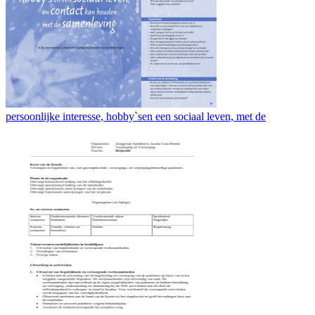
persoonlijke interesse, hobby`sen een sociaal leven, met de