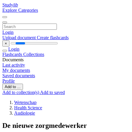
Study
lib
Explore Categories
Login
Upload document
Create flashcards
×
Login
Flashcards
Collections
Documents
Last activity
My documents
Saved documents
Profile
Add to ...
Add to collection(s)
Add to saved
Wetenschap
Health Science
Audiologie
De nieuwe zorgmedewerker