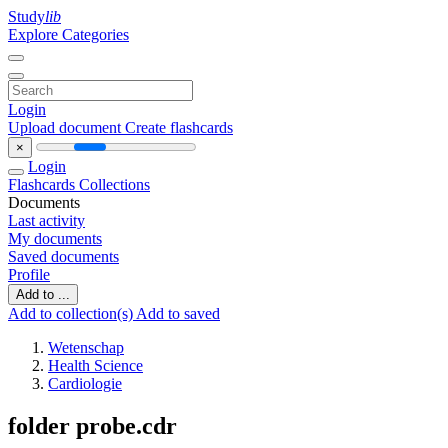
Study
lib
Explore Categories
Login
Upload document
Create flashcards
×
Login
Flashcards
Collections
Documents
Last activity
My documents
Saved documents
Profile
Add to ...
Add to collection(s)
Add to saved
Wetenschap
Health Science
Cardiologie
folder probe.cdr