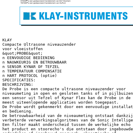
KLAY
Compacte Ultrasone niveauzender
voor vloeistoffen
&quot;PROBE&quot;
n EENVOUDIGE BEDIENING
n NAUWKEURIG EN BETROUWBAAR
n SENSOR KYNAR OF TEFZEL
n TEMPERATUUR COMPENSATIE
n HART PROTOCOL (optie)
SPECIFICATIES:
BESCHRIJVING:
De Probe is een compacte ultrasone niveauzender voor
niveaumeting in open en gesloten tanks of in pijlbuizen
een sensor uit Tefzel of Kynar Flex kan de Probe in de
meest uiteenlopende applicaties worden toegepast.
De Probe wordt gekenmerkt door een eenvoudige installat
en bediening.
De betrouwbaarheid van de niveaumeting ontstaat dankzij
verbeterde verwerkingsalgoritmes van de Sonic Intellige
Een filter maakt onderscheid tussen de werkelijke echo 
het product en stoorecho's die ontstaan door ingebouwde