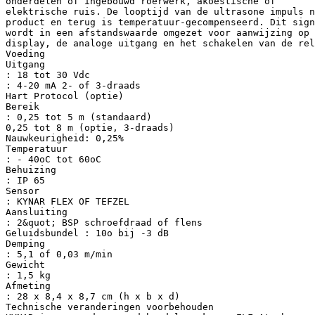
onderdelen of ingebouwd roerwerk, akoestische of
elektrische ruis. De looptijd van de ultrasone impuls n
product en terug is temperatuur-gecompenseerd. Dit sign
wordt in een afstandswaarde omgezet voor aanwijzing op 
display, de analoge uitgang en het schakelen van de rel
Voeding
Uitgang
: 18 tot 30 Vdc
: 4-20 mA 2- of 3-draads
Hart Protocol (optie)
Bereik
: 0,25 tot 5 m (standaard)
0,25 tot 8 m (optie, 3-draads)
Nauwkeurigheid: 0,25%
Temperatuur
: - 40oC tot 60oC
Behuizing
: IP 65
Sensor
: KYNAR FLEX OF TEFZEL
Aansluiting
: 2&quot; BSP schroefdraad of flens
Geluidsbundel : 10o bij -3 dB
Demping
: 5,1 of 0,03 m/min
Gewicht
: 1,5 kg
Afmeting
: 28 x 8,4 x 8,7 cm (h x b x d)
Technische veranderingen voorbehouden