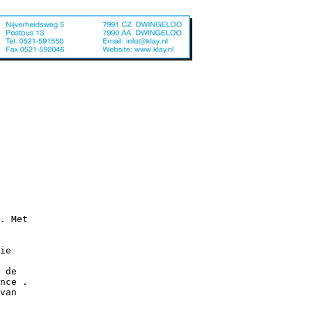
. Met
ie
 de
nce .
van