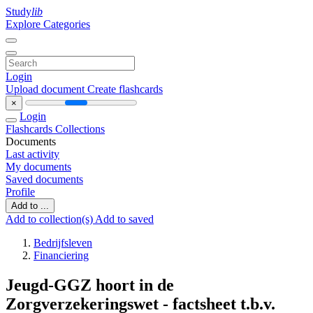
Study
lib
Explore Categories
Login
Upload document
Create flashcards
×
Login
Flashcards
Collections
Documents
Last activity
My documents
Saved documents
Profile
Add to ...
Add to collection(s)
Add to saved
Bedrijfsleven
Financiering
Jeugd-GGZ hoort in de
Zorgverzekeringswet - factsheet t.b.v.