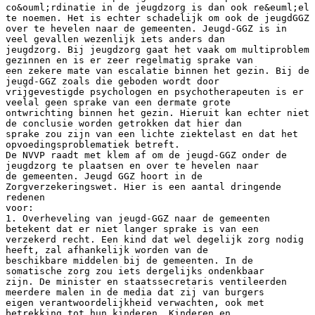
co&ouml;rdinatie in de jeugdzorg is dan ook re&euml;el
te noemen. Het is echter schadelijk om ook de jeugdGGZ
over te hevelen naar de gemeenten. Jeugd-GGZ is in
veel gevallen wezenlijk iets anders dan
jeugdzorg. Bij jeugdzorg gaat het vaak om multiproblem
gezinnen en is er zeer regelmatig sprake van
een zekere mate van escalatie binnen het gezin. Bij de
jeugd-GGZ zoals die geboden wordt door
vrijgevestigde psychologen en psychotherapeuten is er
veelal geen sprake van een dermate grote
ontwrichting binnen het gezin. Hieruit kan echter niet
de conclusie worden getrokken dat hier dan
sprake zou zijn van een lichte ziektelast en dat het
opvoedingsproblematiek betreft.
De NVVP raadt met klem af om de jeugd-GGZ onder de
jeugdzorg te plaatsen en over te hevelen naar
de gemeenten. Jeugd GGZ hoort in de
Zorgverzekeringswet. Hier is een aantal dringende
redenen
voor:
1. Overheveling van jeugd-GGZ naar de gemeenten
betekent dat er niet langer sprake is van een
verzekerd recht. Een kind dat wel degelijk zorg nodig
heeft, zal afhankelijk worden van de
beschikbare middelen bij de gemeenten. In de
somatische zorg zou iets dergelijks ondenkbaar
zijn. De minister en staatssecretaris ventileerden
meerdere malen in de media dat zij van burgers
eigen verantwoordelijkheid verwachten, ook met
betrekking tot hun kinderen. Kinderen en