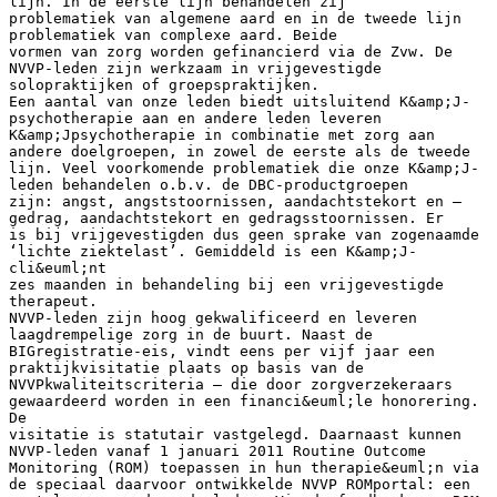
lijn. In de eerste lijn behandelen zij
problematiek van algemene aard en in de tweede lijn
problematiek van complexe aard. Beide
vormen van zorg worden gefinancierd via de Zvw. De
NVVP-leden zijn werkzaam in vrijgevestigde
solopraktijken of groepspraktijken.
Een aantal van onze leden biedt uitsluitend K&amp;J-
psychotherapie aan en andere leden leveren
K&amp;Jpsychotherapie in combinatie met zorg aan
andere doelgroepen, in zowel de eerste als de tweede
lijn. Veel voorkomende problematiek die onze K&amp;J-
leden behandelen o.b.v. de DBC-productgroepen
zijn: angst, angststoornissen, aandachtstekort en –
gedrag, aandachtstekort en gedragsstoornissen. Er
is bij vrijgevestigden dus geen sprake van zogenaamde
‘lichte ziektelast’. Gemiddeld is een K&amp;J-
cli&euml;nt
zes maanden in behandeling bij een vrijgevestigde
therapeut.
NVVP-leden zijn hoog gekwalificeerd en leveren
laagdrempelige zorg in de buurt. Naast de
BIGregistratie-eis, vindt eens per vijf jaar een
praktijkvisitatie plaats op basis van de
NVVPkwaliteitscriteria – die door zorgverzekeraars
gewaardeerd worden in een financi&euml;le honorering.
De
visitatie is statutair vastgelegd. Daarnaast kunnen
NVVP-leden vanaf 1 januari 2011 Routine Outcome
Monitoring (ROM) toepassen in hun therapie&euml;n via
de speciaal daarvoor ontwikkelde NVVP ROMportal: een