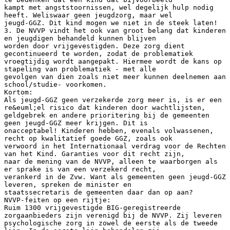
kampt met angststoornissen, wel degelijk hulp nodig
heeft. Weliswaar geen jeugdzorg, maar wel
jeugd-GGZ. Dit kind mogen we niet in de steek laten!
3. De NVVP vindt het ook van groot belang dat kinderen
en jeugdigen behandeld kunnen blijven
worden door vrijgevestigden. Deze zorg dient
gecontinueerd te worden, zodat de problematiek
vroegtijdig wordt aangepakt. Hiermee wordt de kans op
stapeling van problematiek - met alle
gevolgen van dien zoals niet meer kunnen deelnemen aan
school/studie- voorkomen.
Kortom:
Als jeugd-GGZ geen verzekerde zorg meer is, is er een
re&euml;el risico dat kinderen door wachtlijsten,
geldgebrek en andere prioritering bij de gemeenten
geen jeugd-GGZ meer krijgen. Dit is
onacceptabel! Kinderen hebben, evenals volwassenen,
recht op kwalitatief goede GGZ, zoals ook
verwoord in het Internationaal verdrag voor de Rechten
van het Kind. Garanties voor dit recht zijn,
naar de mening van de NVVP, alleen te waarborgen als
er sprake is van een verzekerd recht,
verankerd in de Zvw. Want als gemeenten geen jeugd-GGZ
leveren, spreken de minister en
staatssecretaris de gemeenten daar dan op aan?
NVVP-feiten op een rijtje:
Ruim 1300 vrijgevestigde BIG-geregistreerde
zorgaanbieders zijn verenigd bij de NVVP. Zij leveren
psychologische zorg in zowel de eerste als de tweede