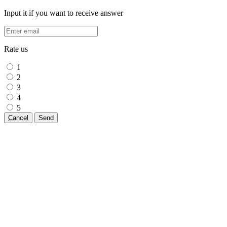
Input it if you want to receive answer
Rate us
1
2
3
4
5
Cancel
Send