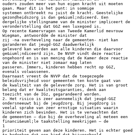
ouders zouden meer van hun eigen kracht uit moeten
gaan. Maar dit is het punt: in sommige
systemen ontbreekt nu juist de kracht. Geestelijke
gezondheidszorg is dan ge&iuml;ndiceerd. Een
dergelijke stellingname van de minister impliceert de
veronderstelling dat GGZ een luxegoed is.
Op recente Kamervragen van Tweede Kamerlid mevrouw
Wiegman, antwoordde de minister dat
zij -na overheveling naar de gemeenten- niet kan
garanderen dat jeugd-GGZ daadwerkelijk
geleverd kan worden aan alle kinderen die daarvoor
ge&iuml;ndiceerd zijn. De NVVP vindt deze reactie
ongehoord en is van mening dat de Kamer deze reactie
van de minister niet zomaar mag laten
passeren. Immers, kinderen hebben recht op GGZ,
evenals volwassenen.
Daarnaast vreest de NVVP dat de toegezegde
beleidsvrijheid voor gemeenten ten koste gaat van
de kwaliteit van de geleverde zorg. Het is van groot
belang dat er kwaliteitsgaranties, denk aan
toezicht van de IGz, gegarandeerd worden.
2. Het risico is zeer aannemelijk dat jeugd-GGZ
ondersneeuwt bij de jeugdzorg. Bij jeugdzorg is
veelal sprake van zeer ernstige situaties waarin
kinderen zich bevinden. Het is te verwachten dat
de gemeenten – die bij de overheveling al meteen een
financi&euml;le taakstelling meekrijgen – de
1
prioriteit geven aan deze kinderen. Het is echter goed
te bedenken dat een kind dat bijvoorbeeld