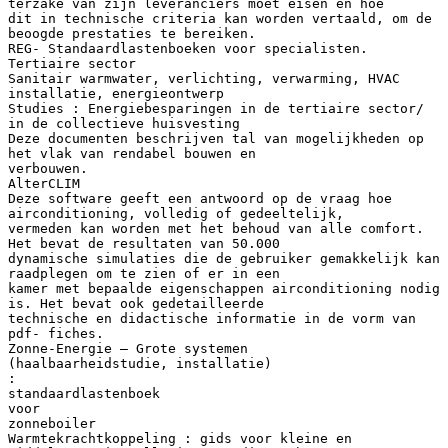
terzake van zijn leveranciers moet eisen en hoe
dit in technische criteria kan worden vertaald, om de
beoogde prestaties te bereiken.
REG- Standaardlastenboeken voor specialisten.
Tertiaire sector
Sanitair warmwater, verlichting, verwarming, HVAC
installatie, energieontwerp
Studies : Energiebesparingen in de tertiaire sector/
in de collectieve huisvesting
Deze documenten beschrijven tal van mogelijkheden op
het vlak van rendabel bouwen en
verbouwen.
AlterCLIM
Deze software geeft een antwoord op de vraag hoe
airconditioning, volledig of gedeeltelijk,
vermeden kan worden met het behoud van alle comfort.
Het bevat de resultaten van 50.000
dynamische simulaties die de gebruiker gemakkelijk kan
raadplegen om te zien of er in een
kamer met bepaalde eigenschappen airconditioning nodig
is. Het bevat ook gedetailleerde
technische en didactische informatie in de vorm van
pdf- fiches.
Zonne-Energie – Grote systemen
(haalbaarheidstudie, installatie)
:
standaardlastenboek
voor
zonneboiler
Warmtekrachtkoppeling : gids voor kleine en