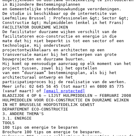
in Bijzondere Bestemmingsplannen
en Gemeentelijke stedenbouwkundige verordeningen.
De studie is beschikbaar op de internetsite van
Leefmilieu Brussel : Professionelen &gt; Sector &gt;
Constructie &gt; Hulpmiddelen (enkel in het Frans)
FACILITATOR DUURZAME WIJKEN
De facilitator duurzame wijken verschilt van de
facilitatoren eco-constructie en energie in die
mate dat hij niet beperkt is tot een sector of een
technologie. Hij ondersteunt
projectontwikkelaars en architecten op een
transversale manier bij het ontwerpen van grote
bouwprojecten en duurzame buurten.
Hij komt op eenvoudige aanvraag op elk moment van het
project tussen, zowel bij het opstellen
van een “duurzaam” bestemmingsplan, als bij het
architecturaal ontwerp en het
participatieproces bij de realisatie van de werken.
Meer info: 02 645 56 45 (tot maart) en 0800 85 775
(vanaf maart) of
[email protected]
BLADZIJDE 4 OP 6 – LIJST HULPMIDDELEN – FEBRUARI 2008
HULPMIDDELEN VOOR ECO-CONSTRUCTIE EN DUURZAME WIJKEN
IN HET BRUSSELSE HOOFDSTEDELIJK GEWEST
DEPARTEMENT ECO-CONSTRUCTIE
3. ANDERE THEMA'S
3.1. ENERGIE
TOOLS
100 tips om energie te besparen
Brochure 100 tips om energie te besparen.