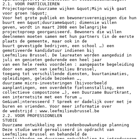
2.1. VOOR PARTICULIEREN
Projectoproep duurzame wijken &quot;Mijn wijk gaat
voor groen !&quot;
Voor het grote publiek en bewonersverenigingen die hun
buurt een &quot;duurzame&quot; dimensie willen
geven, wordt in maart 2008 een belangrijke
projectoproep georganiseerd. Bewoners die willen
deelnemen moeten samen met hun partners (in de eerste
plaats de gemeente, maar ook in de
buurt gevestigde bedrijven, een school …) een
gemotiveerde kandidatuur indienen bij
Leefmilieu Brussel. De laureaten worden aangeduid in
juli en genieten gedurende een heel jaar
van een hele reeks voordelen : aangepaste begeleiding
door een agent van Leefmilieu Brussel,
toegang tot verschillende diensten, buurtanimaties,
opleidingen, geleide bezoeken …,
duurzame micro-investeringen (bijvoorbeeld
aanplantingen, een overdekte fietsenstalling, een
collectieve compostzone …), een Duurzame Buurtkrant,
een internetsite met een forum …
Ge&iuml;nteresseerd ? Spreek er dadelijk over met je
buren en vrienden. Voor meer informatie over
de wedstrijd : www.leefmilieubrussel.be
2.2. VOOR PROFESSIONELEN
STUDIE
Duurzame ontwikkeling en stedenbouwkundige planning
Deze studie werd gerealiseerd in opdracht van
Leefmilieu Brussel en behandeld de
mogelijkheden om duurzame ontwikkeling te introduceren