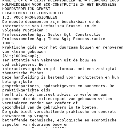
PAGE 1 OP 6 – LIJST HULPMIDDELEN NL – FEBRUARI 2008
HULPMIDDELEN VOOR ECO-CONSTRUCTIE IN HET BRUSSELSE
HOOFDSTEDELIJK GEWEST
DEPARTEMENT ECO-CONSTRUCTIE
1.2. VOOR PROFESSIONELEN
De meeste documenten zijn beschikbaar op de
internetsite van Leefmilieu Brussel in de
volgende rubrieken :
Professionelen &gt; Sector &gt; Constructie
Professionelen &gt; Thema &gt; Ecoconstructie
TOOLS
Praktische gids voor het duurzaam bouwen en renoveren
van kleine gebouwen
(&lt;1000m&sup2;)
Ter attentie van vakmensen uit de bouw en
opdrachtgevers. Een
interactieve gids in pdf-formaat met een zestigtal
thematische fiches.
Deze handleiding is bestemd voor architecten en hun
belangrijkste
gesprekspartners, opdrachtgevers en aannemers. De
praktijkgerichte gids
heeft als doel concreet advies te verlenen aan
personen die de milieuimpact van gebouwen willen
verminderen zonder aan comfort of
gezondheid van de gebruikers in te boeten.
De gids biedt verschillende praktische en concrete
antwoorden op vragen
betreffende technische, ecologische en economische
aspecten van duurzame bouw en