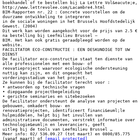
boekhandel of te bestellen bij La Lettre Vol&eacute;e,
http://www.lettrevolee.com/Lacambre4.html
BIM-Rapporten nr. 22 : Concrete voorstellen om de
duurzame ontwikkeling te integreren
in de sociale woningen in het Brussels Hoofdstedelijk
Gewest. (2004)
Dit werk kan worden aangekocht voor de prijs van 2.5 €
na bestelling bij Leefmilieu Brussel –
BIM. Het kan ook gratis geraadpleegd worden op de
website.
FACILITATOR ECO-CONSTRUCTIE : EEN DESKUNDIGE TOT UW
DIENST
De facilitator eco-constructie staat ten dienste van
alle professionelen met een bouw- of
reovatieproject waarvoor ecologische ondersteuning
nuttig kan zijn, en dit ongeacht het
vorderingsstadium van het project.
Ze kunnen bij de facilitator terecht voor :
• antwoorden op technische vragen
• diepgaande projectbegeleiding
• gerichte seminaries en sitebezoeken
De facilitator ondersteunt de analyse van projecten en
gebouwen, omkadert bouw- en
renovatieprojecten, identificeert financi&euml;le
hulpmiddelen, helpt bij het invullen van
administratieve documenten, verstrekt informatie over
technologie&euml;n en leveranciers, geeft
uitleg bij de tools van Leefmilieu Brussel …
Meer info: 02/ 536.09.27 (tot maart) en 0800/85.775
(vanaf maart) of
[email protected]