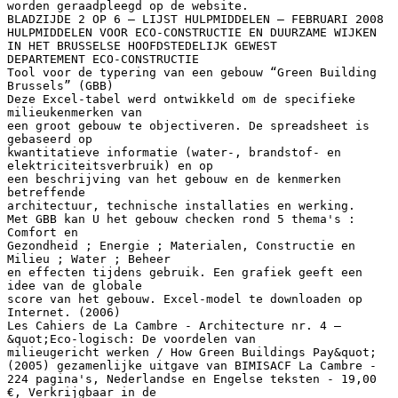
worden geraadpleegd op de website.
BLADZIJDE 2 OP 6 – LIJST HULPMIDDELEN – FEBRUARI 2008
HULPMIDDELEN VOOR ECO-CONSTRUCTIE EN DUURZAME WIJKEN
IN HET BRUSSELSE HOOFDSTEDELIJK GEWEST
DEPARTEMENT ECO-CONSTRUCTIE
Tool voor de typering van een gebouw “Green Building
Brussels” (GBB)
Deze Excel-tabel werd ontwikkeld om de specifieke
milieukenmerken van
een groot gebouw te objectiveren. De spreadsheet is
gebaseerd op
kwantitatieve informatie (water-, brandstof- en
elektriciteitsverbruik) en op
een beschrijving van het gebouw en de kenmerken
betreffende
architectuur, technische installaties en werking.
Met GBB kan U het gebouw checken rond 5 thema's :
Comfort en
Gezondheid ; Energie ; Materialen, Constructie en
Milieu ; Water ; Beheer
en effecten tijdens gebruik. Een grafiek geeft een
idee van de globale
score van het gebouw. Excel-model te downloaden op
Internet. (2006)
Les Cahiers de La Cambre - Architecture nr. 4 –
&quot;Eco-logisch: De voordelen van
milieugericht werken / How Green Buildings Pay&quot;
(2005) gezamenlijke uitgave van BIMISACF La Cambre -
224 pagina's, Nederlandse en Engelse teksten - 19,00
€, Verkrijgbaar in de