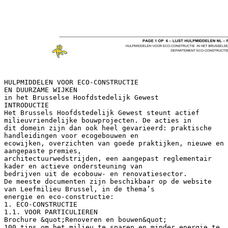
HULPMIDDELEN VOOR ECO-CONSTRUCTIE
EN DUURZAME WIJKEN
in het Brusselse Hoofdstedelijk Gewest
INTRODUCTIE
Het Brussels Hoofdstedelijk Gewest steunt actief
milieuvriendelijke bouwprojecten. De acties in
dit domein zijn dan ook heel gevarieerd: praktische
handleidingen voor ecogebouwen en
ecowijken, overzichten van goede praktijken, nieuwe en
aangepaste premies,
architectuurwedstrijden, een aangepast reglementair
kader en actieve ondersteuning van
bedrijven uit de ecobouw- en renovatiesector.
De meeste documenten zijn beschikbaar op de website
van Leefmilieu Brussel, in de thema’s
energie en eco-constructie:
1. ECO-CONSTRUCTIE
1.1. VOOR PARTICULIEREN
Brochure &quot;Renoveren en bouwen&quot;
100 tips om het milieu te sparen en minder energie te