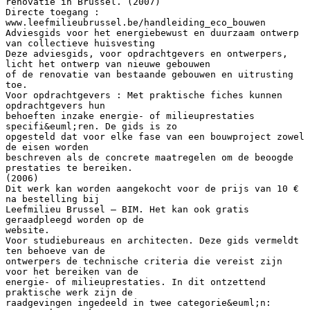
renovatie in Brussel. (2007)
Directe toegang :
www.leefmilieubrussel.be/handleiding_eco_bouwen
Adviesgids voor het energiebewust en duurzaam ontwerp
van collectieve huisvesting
Deze adviesgids, voor opdrachtgevers en ontwerpers,
licht het ontwerp van nieuwe gebouwen
of de renovatie van bestaande gebouwen en uitrusting
toe.
Voor opdrachtgevers : Met praktische fiches kunnen
opdrachtgevers hun
behoeften inzake energie- of milieuprestaties
specifi&euml;ren. De gids is zo
opgesteld dat voor elke fase van een bouwproject zowel
de eisen worden
beschreven als de concrete maatregelen om de beoogde
prestaties te bereiken.
(2006)
Dit werk kan worden aangekocht voor de prijs van 10 €
na bestelling bij
Leefmilieu Brussel – BIM. Het kan ook gratis
geraadpleegd worden op de
website.
Voor studiebureaus en architecten. Deze gids vermeldt
ten behoeve van de
ontwerpers de technische criteria die vereist zijn
voor het bereiken van de
energie- of milieuprestaties. In dit ontzettend
praktische werk zijn de
raadgevingen ingedeeld in twee categorie&euml;n: