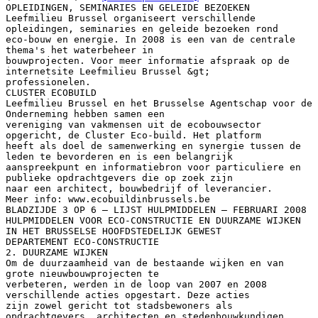
OPLEIDINGEN, SEMINARIES EN GELEIDE BEZOEKEN
Leefmilieu Brussel organiseert verschillende
opleidingen, seminaries en geleide bezoeken rond
eco-bouw en energie. In 2008 is een van de centrale
thema's het waterbeheer in
bouwprojecten. Voor meer informatie afspraak op de
internetsite Leefmilieu Brussel &gt;
professionelen.
CLUSTER ECOBUILD
Leefmilieu Brussel en het Brusselse Agentschap voor de
Onderneming hebben samen een
vereniging van vakmensen uit de ecobouwsector
opgericht, de Cluster Eco-build. Het platform
heeft als doel de samenwerking en synergie tussen de
leden te bevorderen en is een belangrijk
aanspreekpunt en informatiebron voor particuliere en
publieke opdrachtgevers die op zoek zijn
naar een architect, bouwbedrijf of leverancier.
Meer info: www.ecobuildinbrussels.be
BLADZIJDE 3 OP 6 – LIJST HULPMIDDELEN – FEBRUARI 2008
HULPMIDDELEN VOOR ECO-CONSTRUCTIE EN DUURZAME WIJKEN
IN HET BRUSSELSE HOOFDSTEDELIJK GEWEST
DEPARTEMENT ECO-CONSTRUCTIE
2. DUURZAME WIJKEN
Om de duurzaamheid van de bestaande wijken en van
grote nieuwbouwprojecten te
verbeteren, werden in de loop van 2007 en 2008
verschillende acties opgestart. Deze acties
zijn zowel gericht tot stadsbewoners als
opdrachtgevers, architecten en stedenbouwkundigen.