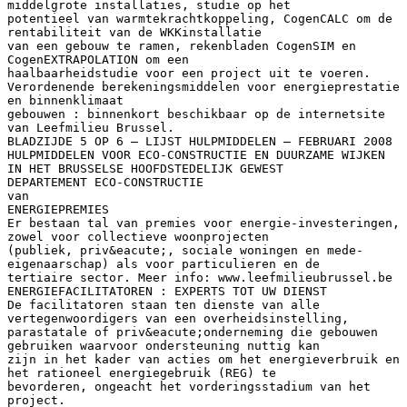
middelgrote installaties, studie op het
potentieel van warmtekrachtkoppeling, CogenCALC om de
rentabiliteit van de WKKinstallatie
van een gebouw te ramen, rekenbladen CogenSIM en
CogenEXTRAPOLATION om een
haalbaarheidstudie voor een project uit te voeren.
Verordenende berekeningsmiddelen voor energieprestatie
en binnenklimaat
gebouwen : binnenkort beschikbaar op de internetsite
van Leefmilieu Brussel.
BLADZIJDE 5 OP 6 – LIJST HULPMIDDELEN – FEBRUARI 2008
HULPMIDDELEN VOOR ECO-CONSTRUCTIE EN DUURZAME WIJKEN
IN HET BRUSSELSE HOOFDSTEDELIJK GEWEST
DEPARTEMENT ECO-CONSTRUCTIE
van
ENERGIEPREMIES
Er bestaan tal van premies voor energie-investeringen,
zowel voor collectieve woonprojecten
(publiek, priv&eacute;, sociale woningen en mede-
eigenaarschap) als voor particulieren en de
tertiaire sector. Meer info: www.leefmilieubrussel.be
ENERGIEFACILITATOREN : EXPERTS TOT UW DIENST
De facilitatoren staan ten dienste van alle
vertegenwoordigers van een overheidsinstelling,
parastatale of priv&eacute;onderneming die gebouwen
gebruiken waarvoor ondersteuning nuttig kan
zijn in het kader van acties om het energieverbruik en
het rationeel energiegebruik (REG) te
bevorderen, ongeacht het vorderingsstadium van het
project.