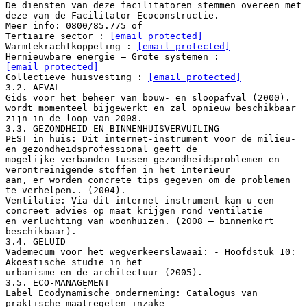
De diensten van deze facilitatoren stemmen overeen met
deze van de Facilitator Ecoconstructie.
Meer info: 0800/85.775 of
Tertiaire sector :
[email protected]
Warmtekrachtkoppeling :
[email protected]
Hernieuwbare energie – Grote systemen :
[email protected]
Collectieve huisvesting :
[email protected]
3.2. AFVAL
Gids voor het beheer van bouw- en sloopafval (2000).
wordt momenteel bijgewerkt en zal opnieuw beschikbaar
zijn in de loop van 2008.
3.3. GEZONDHEID EN BINNENHUISVERVUILING
PEST in huis: Dit internet-instrument voor de milieu-
en gezondheidsprofessional geeft de
mogelijke verbanden tussen gezondheidsproblemen en
verontreinigende stoffen in het interieur
aan, er worden concrete tips gegeven om de problemen
te verhelpen.. (2004).
Ventilatie: Via dit internet-instrument kan u een
concreet advies op maat krijgen rond ventilatie
en verluchting van woonhuizen. (2008 – binnenkort
beschikbaar).
3.4. GELUID
Vademecum voor het wegverkeerslawaai: - Hoofdstuk 10:
Akoestische studie in het
urbanisme en de architectuur (2005).
3.5. ECO-MANAGEMENT
Label Ecodynamische onderneming: Catalogus van
praktische maatregelen inzake