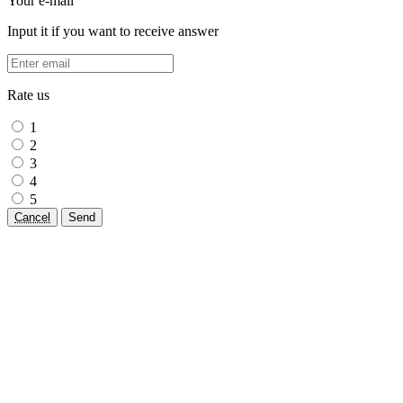
Your e-mail
Input it if you want to receive answer
Rate us
1
2
3
4
5
Cancel
Send