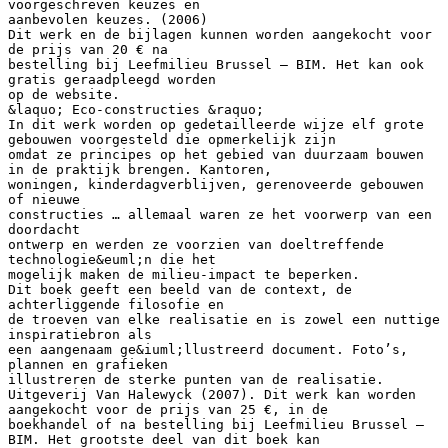
voorgeschreven keuzes en
aanbevolen keuzes. (2006)
Dit werk en de bijlagen kunnen worden aangekocht voor
de prijs van 20 € na
bestelling bij Leefmilieu Brussel – BIM. Het kan ook
gratis geraadpleegd worden
op de website.
&laquo; Eco-constructies &raquo;
In dit werk worden op gedetailleerde wijze elf grote
gebouwen voorgesteld die opmerkelijk zijn
omdat ze principes op het gebied van duurzaam bouwen
in de praktijk brengen. Kantoren,
woningen, kinderdagverblijven, gerenoveerde gebouwen
of nieuwe
constructies … allemaal waren ze het voorwerp van een
doordacht
ontwerp en werden ze voorzien van doeltreffende
technologie&euml;n die het
mogelijk maken de milieu-impact te beperken.
Dit boek geeft een beeld van de context, de
achterliggende filosofie en
de troeven van elke realisatie en is zowel een nuttige
inspiratiebron als
een aangenaam ge&iuml;llustreerd document. Foto’s,
plannen en grafieken
illustreren de sterke punten van de realisatie.
Uitgeverij Van Halewyck (2007). Dit werk kan worden
aangekocht voor de prijs van 25 €, in de
boekhandel of na bestelling bij Leefmilieu Brussel –
BIM. Het grootste deel van dit boek kan