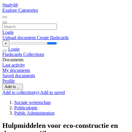
Study
lib
Explore Categories
Login
Upload document
Create flashcards
×
Login
Flashcards
Collections
Documents
Last activity
My documents
Saved documents
Profile
Add to ...
Add to collection(s)
Add to saved
Sociale wetenschap
Politicologie
Public Administration
Hulpmiddelen voor eco-constructie en