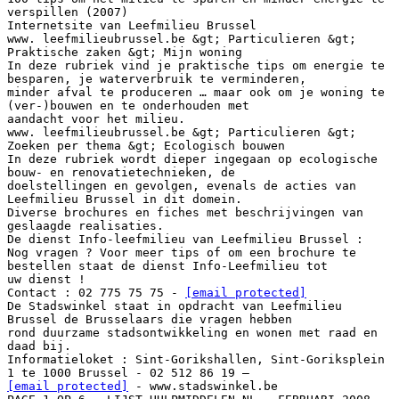
verspillen (2007)
Internetsite van Leefmilieu Brussel
www. leefmilieubrussel.be &gt; Particulieren &gt;
Praktische zaken &gt; Mijn woning
In deze rubriek vind je praktische tips om energie te
besparen, je waterverbruik te verminderen,
minder afval te produceren … maar ook om je woning te
(ver-)bouwen en te onderhouden met
aandacht voor het milieu.
www. leefmilieubrussel.be &gt; Particulieren &gt;
Zoeken per thema &gt; Ecologisch bouwen
In deze rubriek wordt dieper ingegaan op ecologische
bouw- en renovatietechnieken, de
doelstellingen en gevolgen, evenals de acties van
Leefmilieu Brussel in dit domein.
Diverse brochures en fiches met beschrijvingen van
geslaagde realisaties.
De dienst Info-leefmilieu van Leefmilieu Brussel :
Nog vragen ? Voor meer tips of om een brochure te
bestellen staat de dienst Info-Leefmilieu tot
uw dienst !
Contact : 02 775 75 75 -
[email protected]
De Stadswinkel staat in opdracht van Leefmilieu
Brussel de Brusselaars die vragen hebben
rond duurzame stadsontwikkeling en wonen met raad en
daad bij.
Informatieloket : Sint-Gorikshallen, Sint-Goriksplein
[email protected]
- www.stadswinkel.be