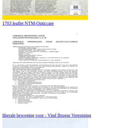
1703 leaflet NTM-Opticcare
liberale beweging voor - Vind Brugse Vereniging