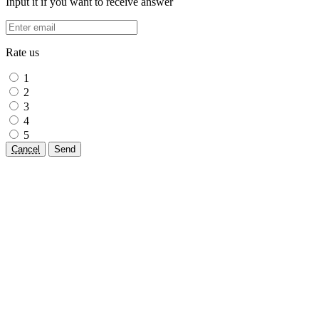
Input it if you want to receive answer
Rate us
1
2
3
4
5
Cancel
Send