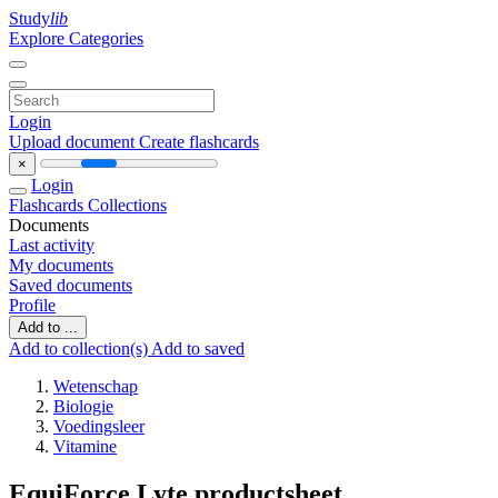
Study
lib
Explore Categories
Login
Upload document
Create flashcards
×
Login
Flashcards
Collections
Documents
Last activity
My documents
Saved documents
Profile
Add to ...
Add to collection(s)
Add to saved
Wetenschap
Biologie
Voedingsleer
Vitamine
EquiForce Lyte productsheet