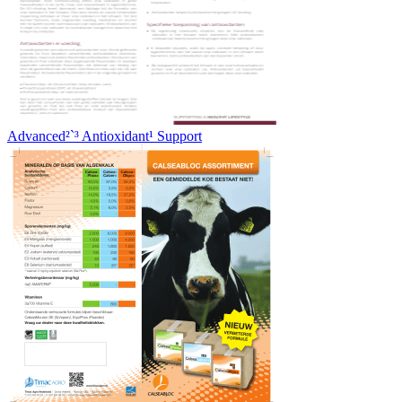
Advanced²`³ Antioxidant¹ Support