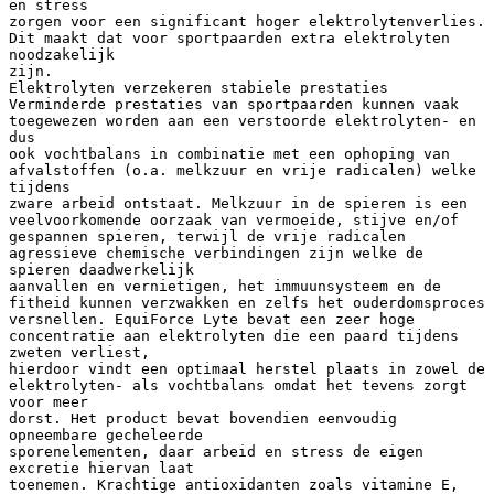
en stress
zorgen voor een significant hoger elektrolytenverlies.
Dit maakt dat voor sportpaarden extra elektrolyten
noodzakelijk
zijn.
Elektrolyten verzekeren stabiele prestaties
Verminderde prestaties van sportpaarden kunnen vaak
toegewezen worden aan een verstoorde elektrolyten- en
dus
ook vochtbalans in combinatie met een ophoping van
afvalstoffen (o.a. melkzuur en vrije radicalen) welke
tijdens
zware arbeid ontstaat. Melkzuur in de spieren is een
veelvoorkomende oorzaak van vermoeide, stijve en/of
gespannen spieren, terwijl de vrije radicalen
agressieve chemische verbindingen zijn welke de
spieren daadwerkelijk
aanvallen en vernietigen, het immuunsysteem en de
fitheid kunnen verzwakken en zelfs het ouderdomsproces
versnellen. EquiForce Lyte bevat een zeer hoge
concentratie aan elektrolyten die een paard tijdens
zweten verliest,
hierdoor vindt een optimaal herstel plaats in zowel de
elektrolyten- als vochtbalans omdat het tevens zorgt
voor meer
dorst. Het product bevat bovendien eenvoudig
opneembare gecheleerde
sporenelementen, daar arbeid en stress de eigen
excretie hiervan laat
toenemen. Krachtige antioxidanten zoals vitamine E,