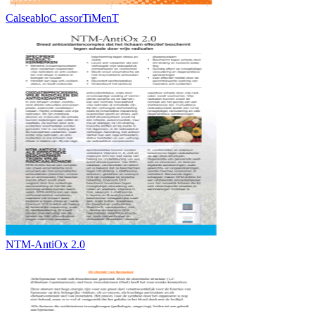
CalseabloC assorTiMenT
NTM-AntiOx 2.0