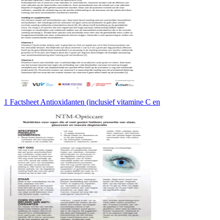
1 Factsheet Antioxidanten (inclusief vitamine C en