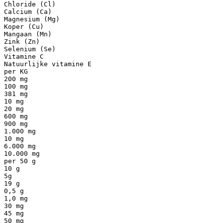
Chloride (Cl)
Calcium (Ca)
Magnesium (Mg)
Koper (Cu)
Mangaan (Mn)
Zink (Zn)
Selenium (Se)
Vitamine C
Natuurlijke vitamine E
per KG
200 mg
100 mg
381 mg
10 mg
20 mg
600 mg
900 mg
1.000 mg
10 mg
6.000 mg
10.000 mg
per 50 g
10 g
5g
19 g
0,5 g
1,0 mg
30 mg
45 mg
50 mg