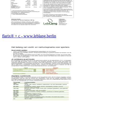
flarix® + c - www.leblang.berlin