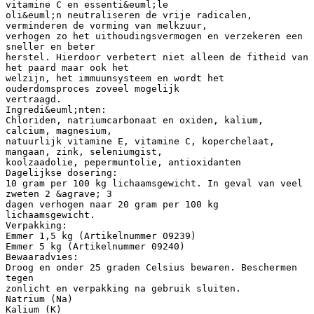
vitamine C en essenti&euml;le
oli&euml;n neutraliseren de vrije radicalen,
verminderen de vorming van melkzuur,
verhogen zo het uithoudingsvermogen en verzekeren een
sneller en beter
herstel. Hierdoor verbetert niet alleen de fitheid van
het paard maar ook het
welzijn, het immuunsysteem en wordt het
ouderdomsproces zoveel mogelijk
vertraagd.
Ingredi&euml;nten:
Chloriden, natriumcarbonaat en oxiden, kalium,
calcium, magnesium,
natuurlijk vitamine E, vitamine C, koperchelaat,
mangaan, zink, seleniumgist,
koolzaadolie, pepermuntolie, antioxidanten
Dagelijkse dosering:
10 gram per 100 kg lichaamsgewicht. In geval van veel
zweten 2 &agrave; 3
dagen verhogen naar 20 gram per 100 kg
lichaamsgewicht.
Verpakking:
Emmer 1,5 kg (Artikelnummer 09239)
Emmer 5 kg (Artikelnummer 09240)
Bewaaradvies:
Droog en onder 25 graden Celsius bewaren. Beschermen
tegen
zonlicht en verpakking na gebruik sluiten.
Natrium (Na)
Kalium (K)