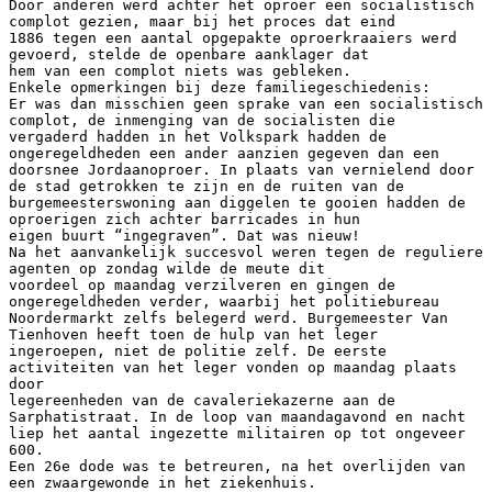
Door anderen werd achter het oproer een socialistisch
complot gezien, maar bij het proces dat eind
1886 tegen een aantal opgepakte oproerkraaiers werd
gevoerd, stelde de openbare aanklager dat
hem van een complot niets was gebleken.
Enkele opmerkingen bij deze familiegeschiedenis:
Er was dan misschien geen sprake van een socialistisch
complot, de inmenging van de socialisten die
vergaderd hadden in het Volkspark hadden de
ongeregeldheden een ander aanzien gegeven dan een
doorsnee Jordaanoproer. In plaats van vernielend door
de stad getrokken te zijn en de ruiten van de
burgemeesterswoning aan diggelen te gooien hadden de
oproerigen zich achter barricades in hun
eigen buurt “ingegraven”. Dat was nieuw!
Na het aanvankelijk succesvol weren tegen de reguliere
agenten op zondag wilde de meute dit
voordeel op maandag verzilveren en gingen de
ongeregeldheden verder, waarbij het politiebureau
Noordermarkt zelfs belegerd werd. Burgemeester Van
Tienhoven heeft toen de hulp van het leger
ingeroepen, niet de politie zelf. De eerste
activiteiten van het leger vonden op maandag plaats
door
legereenheden van de cavaleriekazerne aan de
Sarphatistraat. In de loop van maandagavond en nacht
liep het aantal ingezette militairen op tot ongeveer
600.
Een 26e dode was te betreuren, na het overlijden van
een zwaargewonde in het ziekenhuis.