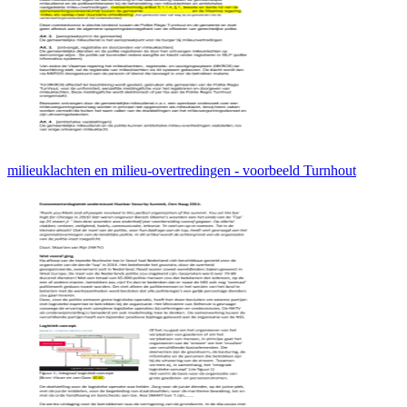
milieuklachten en milieu-overtredingen - voorbeeld Turnhout