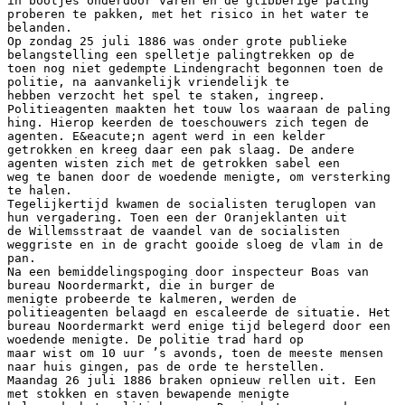
in bootjes onderdoor varen en de glibberige paling
proberen te pakken, met het risico in het water te
belanden.
Op zondag 25 juli 1886 was onder grote publieke
belangstelling een spelletje palingtrekken op de
toen nog niet gedempte Lindengracht begonnen toen de
politie, na aanvankelijk vriendelijk te
hebben verzocht het spel te staken, ingreep.
Politieagenten maakten het touw los waaraan de paling
hing. Hierop keerden de toeschouwers zich tegen de
agenten. E&eacute;n agent werd in een kelder
getrokken en kreeg daar een pak slaag. De andere
agenten wisten zich met de getrokken sabel een
weg te banen door de woedende menigte, om versterking
te halen.
Tegelijkertijd kwamen de socialisten teruglopen van
hun vergadering. Toen een der Oranjeklanten uit
de Willemsstraat de vaandel van de socialisten
weggriste en in de gracht gooide sloeg de vlam in de
pan.
Na een bemiddelingspoging door inspecteur Boas van
bureau Noordermarkt, die in burger de
menigte probeerde te kalmeren, werden de
politieagenten belaagd en escaleerde de situatie. Het
bureau Noordermarkt werd enige tijd belegerd door een
woedende menigte. De politie trad hard op
maar wist om 10 uur ’s avonds, toen de meeste mensen
naar huis gingen, pas de orde te herstellen.
Maandag 26 juli 1886 braken opnieuw rellen uit. Een
met stokken en staven bewapende menigte