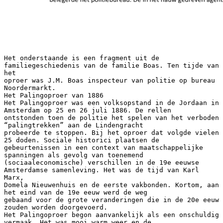
Het onderstaande is een fragment uit de
familiegeschiedenis van de familie Boas. Ten tijde van
het
oproer was J.M. Boas inspecteur van politie op bureau
Noordermarkt.
Het Palingoproer van 1886
Het Palingoproer was een volksopstand in de Jordaan in
Amsterdam op 25 en 26 juli 1886. De rellen
ontstonden toen de politie het spelen van het verboden
“palingtrekken” aan de Lindengracht
probeerde te stoppen. Bij het oproer dat volgde vielen
25 doden. Sociale historici plaatsen de
gebeurtenissen in een context van maatschappelijke
spanningen als gevolg van toenemend
(sociaaleconomische) verschillen in de 19e eeuwse
Amsterdamse samenleving. Het was de tijd van Karl
Marx,
Domela Nieuwenhuis en de eerste vakbonden. Kortom, aan
het eind van de 19e eeuw werd de weg
gebaand voor de grote veranderingen die in de 20e eeuw
zouden worden doorgevoerd.
Het Palingoproer begon aanvankelijk als een onschuldig
vermaak. Het was mooi warm weer en de