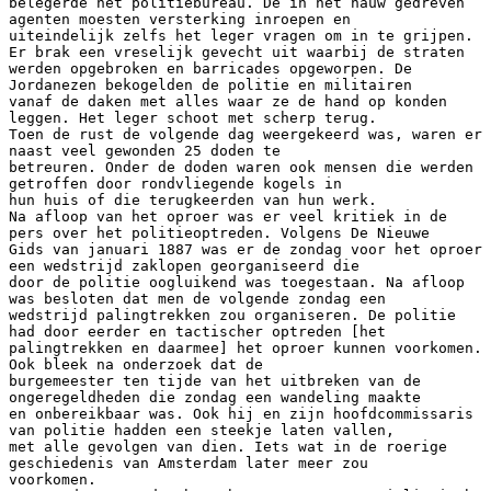
belegerde het politiebureau. De in het nauw gedreven
agenten moesten versterking inroepen en
uiteindelijk zelfs het leger vragen om in te grijpen.
Er brak een vreselijk gevecht uit waarbij de straten
werden opgebroken en barricades opgeworpen. De
Jordanezen bekogelden de politie en militairen
vanaf de daken met alles waar ze de hand op konden
leggen. Het leger schoot met scherp terug.
Toen de rust de volgende dag weergekeerd was, waren er
naast veel gewonden 25 doden te
betreuren. Onder de doden waren ook mensen die werden
getroffen door rondvliegende kogels in
hun huis of die terugkeerden van hun werk.
Na afloop van het oproer was er veel kritiek in de
pers over het politieoptreden. Volgens De Nieuwe
Gids van januari 1887 was er de zondag voor het oproer
een wedstrijd zaklopen georganiseerd die
door de politie oogluikend was toegestaan. Na afloop
was besloten dat men de volgende zondag een
wedstrijd palingtrekken zou organiseren. De politie
had door eerder en tactischer optreden [het
palingtrekken en daarmee] het oproer kunnen voorkomen.
Ook bleek na onderzoek dat de
burgemeester ten tijde van het uitbreken van de
ongeregeldheden die zondag een wandeling maakte
en onbereikbaar was. Ook hij en zijn hoofdcommissaris
van politie hadden een steekje laten vallen,
met alle gevolgen van dien. Iets wat in de roerige
geschiedenis van Amsterdam later meer zou
voorkomen.