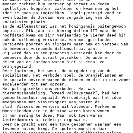
mensen zochten hun vertier op straat en deden
spelletjes, hoepelen, zaklopen en kwam men op het
idee te gaan palingtrekken. Tegelijkertijd vond er
even buiten de Jordaan een vergadering van de
socialisten plaats.
In de Willemsstraat was het koningshuis buitengewoon
populair. Elk jaar als koning Willem III naar de
hoofdstad kwam om zijn verjaardag te vieren deed hij
ook de uitbundig versierde, van met guirlandes
versierde poorten en slingers naar hem op verzoek van
de bewoners vernoemde Willemsstraat aan.
Hij werd dan in een prachtig versierde kar door de
bewoners door de straat getrokken. De andere
delen van de Jordaan waren niet allemaal zo
Oranjegezind.
Deze factoren, het weer, de vergadering van de
socialisten. Het verboden spel, de Oranjeklanten en
de sociale onvrede waren de elementen die in die zomer
escaleerden tot een oproer.
Het palingtrekken was verboden. Het was
dierenmishandeling, “wreed volksvermaak”, had het
gemeentebestuur bepaald. Vermoedelijk was het idee
meegekomen met visverkopers van buiten de
stad. Vissers en venters uit Volendam, Marken en
Monnickendam die in de stad waren komen wonen
om hun nering te doen. Maar ook toen waren
Amsterdammers al redelijk eigenwijs.
Over de gracht werd een touw gespannen waaraan een
levende paling hing. De spelers moesten daar