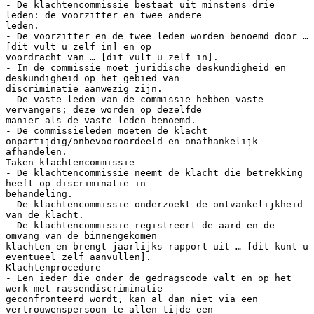
- De klachtencommissie bestaat uit minstens drie
leden: de voorzitter en twee andere
leden.
- De voorzitter en de twee leden worden benoemd door …
[dit vult u zelf in] en op
voordracht van … [dit vult u zelf in].
- In de commissie moet juridische deskundigheid en
deskundigheid op het gebied van
discriminatie aanwezig zijn.
- De vaste leden van de commissie hebben vaste
vervangers; deze worden op dezelfde
manier als de vaste leden benoemd.
- De commissieleden moeten de klacht
onpartijdig/onbevooroordeeld en onafhankelijk
afhandelen.
Taken klachtencommissie
- De klachtencommissie neemt de klacht die betrekking
heeft op discriminatie in
behandeling.
- De klachtencommissie onderzoekt de ontvankelijkheid
van de klacht.
- De klachtencommissie registreert de aard en de
omvang van de binnengekomen
klachten en brengt jaarlijks rapport uit … [dit kunt u
eventueel zelf aanvullen].
Klachtenprocedure
- Een ieder die onder de gedragscode valt en op het
werk met rassendiscriminatie
geconfronteerd wordt, kan al dan niet via een
vertrouwenspersoon te allen tijde een