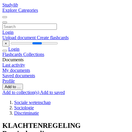
Study
lib
Explore Categories
Login
Upload document
Create flashcards
×
Login
Flashcards
Collections
Documents
Last activity
My documents
Saved documents
Profile
Add to ...
Add to collection(s)
Add to saved
Sociale wetenschap
Sociologie
Discriminatie
KLACHTENREGELING