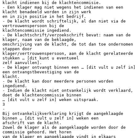
klacht indienen bij de klachtencommisie.
- Een klager mag niet wegens het indienen van een
klacht benadeeld worden in zijn werk
en in zijn positie in het bedrijf.
- De klacht wordt schriftelijk, al dan niet via de
vertrouwenspersoon bij de
klachtencommissie ingediend.
- De klachtschrift/verzoekschrift bevat: naam van de
klager, naam van de beklaagde,
omschrijving van de klacht, de tot dan toe ondernomen
stappen door
klager/vertrouwenspersoon, aan de klacht gerelateerde
stukken … [dit kunt u eventueel
zelf aanvullen].
- De klager ontvangt binnen een … [dit vult u zelf in]
een ontvangstbevestiging van de
klacht.
- De klacht kan door meerdere personen worden
ingediend.
- Indien de klacht niet ontvankelijk wordt verklaard,
doet de klachtencommissie binnen
… [dit vult u zelf in] weken uitspraak.
3
-
Bij ontvankelijkverklaring krijgt de aangeklaagde
binnen … [dit vult u zelf in] weken een
afschrift van de klacht.
Zowel de klager als de aangeklaagde worden door de
commissie gehoord. Het horen
van de klager en aangeklaagde vindt in elkaars