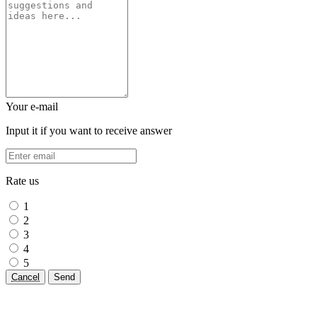
Your e-mail
Input it if you want to receive answer
Rate us
1
2
3
4
5
Cancel
Send