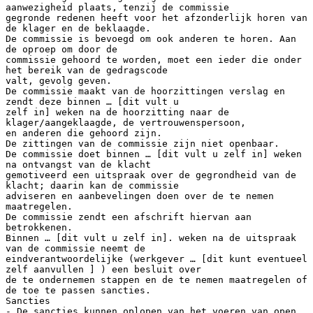
aanwezigheid plaats, tenzij de commissie
gegronde redenen heeft voor het afzonderlijk horen van
de klager en de beklaagde.
De commissie is bevoegd om ook anderen te horen. Aan
de oproep om door de
commissie gehoord te worden, moet een ieder die onder
het bereik van de gedragscode
valt, gevolg geven.
De commissie maakt van de hoorzittingen verslag en
zendt deze binnen … [dit vult u
zelf in] weken na de hoorzitting naar de
klager/aangeklaagde, de vertrouwenspersoon,
en anderen die gehoord zijn.
De zittingen van de commissie zijn niet openbaar.
De commissie doet binnen … [dit vult u zelf in] weken
na ontvangst van de klacht
gemotiveerd een uitspraak over de gegrondheid van de
klacht; daarin kan de commissie
adviseren en aanbevelingen doen over de te nemen
maatregelen.
De commissie zendt een afschrift hiervan aan
betrokkenen.
Binnen … [dit vult u zelf in]. weken na de uitspraak
van de commissie neemt de
eindverantwoordelijke (werkgever … [dit kunt eventueel
zelf aanvullen ] ) een besluit over
de te ondernemen stappen en de te nemen maatregelen of
de toe te passen sancties.
Sancties
- De sancties kunnen oplopen van het voeren van open