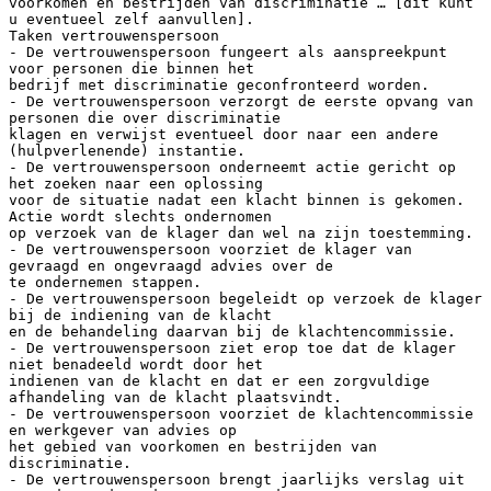
voorkomen en bestrijden van discriminatie … [dit kunt
u eventueel zelf aanvullen].
Taken vertrouwenspersoon
- De vertrouwenspersoon fungeert als aanspreekpunt
voor personen die binnen het
bedrijf met discriminatie geconfronteerd worden.
- De vertrouwenspersoon verzorgt de eerste opvang van
personen die over discriminatie
klagen en verwijst eventueel door naar een andere
(hulpverlenende) instantie.
- De vertrouwenspersoon onderneemt actie gericht op
het zoeken naar een oplossing
voor de situatie nadat een klacht binnen is gekomen.
Actie wordt slechts ondernomen
op verzoek van de klager dan wel na zijn toestemming.
- De vertrouwenspersoon voorziet de klager van
gevraagd en ongevraagd advies over de
te ondernemen stappen.
- De vertrouwenspersoon begeleidt op verzoek de klager
bij de indiening van de klacht
en de behandeling daarvan bij de klachtencommissie.
- De vertrouwenspersoon ziet erop toe dat de klager
niet benadeeld wordt door het
indienen van de klacht en dat er een zorgvuldige
afhandeling van de klacht plaatsvindt.
- De vertrouwenspersoon voorziet de klachtencommissie
en werkgever van advies op
het gebied van voorkomen en bestrijden van
discriminatie.
- De vertrouwenspersoon brengt jaarlijks verslag uit