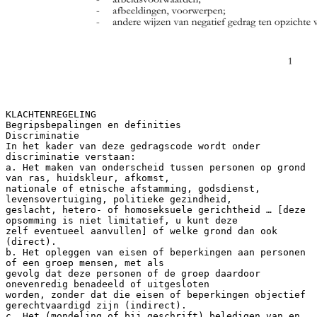
KLACHTENREGELING
Begripsbepalingen en definities
Discriminatie
In het kader van deze gedragscode wordt onder
discriminatie verstaan:
a. Het maken van onderscheid tussen personen op grond
van ras, huidskleur, afkomst,
nationale of etnische afstamming, godsdienst,
levensovertuiging, politieke gezindheid,
geslacht, hetero- of homoseksuele gerichtheid … [deze
opsomming is niet limitatief, u kunt deze
zelf eventueel aanvullen] of welke grond dan ook
(direct).
b. Het opleggen van eisen of beperkingen aan personen
of een groep mensen, met als
gevolg dat deze personen of de groep daardoor
onevenredig benadeeld of uitgesloten
worden, zonder dat die eisen of beperkingen objectief
gerechtvaardigd zijn (indirect).
c. Het (mondeling of bij geschrift) beledigen van en