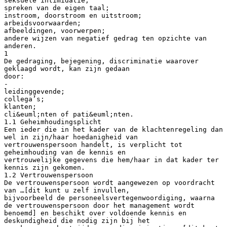
seksuele intimidatie;
spreken van de eigen taal;
instroom, doorstroom en uitstroom;
arbeidsvoorwaarden;
afbeeldingen, voorwerpen;
andere wijzen van negatief gedrag ten opzichte van
anderen.
1
De gedraging, bejegening, discriminatie waarover
geklaagd wordt, kan zijn gedaan
door:
-
leidinggevende;
collega’s;
klanten;
cli&euml;nten of pati&euml;nten.
1.1 Geheimhoudingsplicht
Een ieder die in het kader van de klachtenregeling dan
wel in zijn/haar hoedanigheid van
vertrouwenspersoon handelt, is verplicht tot
geheimhouding van de kennis en
vertrouwelijke gegevens die hem/haar in dat kader ter
kennis zijn gekomen.
1.2 Vertrouwenspersoon
De vertrouwenspersoon wordt aangewezen op voordracht
van …[dit kunt u zelf invullen,
bijvoorbeeld de personeelsvertegenwoordiging, waarna
de vertrouwenspersoon door het management wordt
benoemd] en beschikt over voldoende kennis en
deskundigheid die nodig zijn bij het