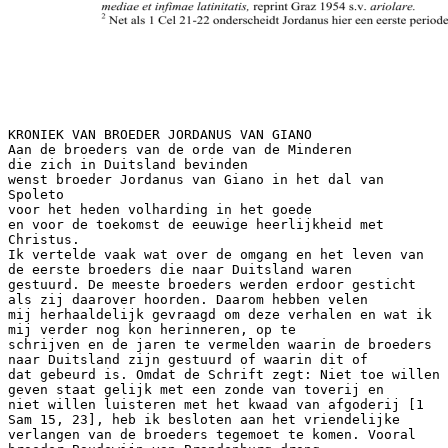
KRONIEK VAN BROEDER JORDANUS VAN GIANO Aan de broeders van de orde van de Minderen die zich in Duitsland bevinden wenst broeder Jordanus van Giano in het dal van Spoleto voor het heden volharding in het goede en voor de toekomst de eeuwige heerlijkheid met Christus. Ik vertelde vaak wat over de omgang en het leven van de eerste broeders die naar Duitsland waren gestuurd. De meeste broeders werden erdoor gesticht als zij daarover hoorden. Daarom hebben velen mij herhaaldelijk gevraagd om deze verhalen en wat ik mij verder nog kon herinneren, op te schrijven en de jaren te vermelden waarin de broeders naar Duitsland zijn gestuurd of waarin dit of dat gebeurd is. Omdat de Schrift zegt: Niet toe willen geven staat gelijk met een zonde van toverij en niet willen luisteren met het kwaad van afgoderij [1 Sam 15, 23], heb ik besloten aan het vriendelijke verlangen van de broeders tegemoet te komen. Vooral broeder Boudewijn van Brandenburg drong erop aan. Hij bood zich spontaan aan als schrijver en kreeg daarvoor ook de opdracht van broeder Bartholomeus, op dat moment minister van Saksen.1 In het jaar des Heren 1262, na het kapittel van Halberstadt dat gehouden is op zondag Jubilate [30 april], zijn broeder Boudewijn als schrijver en ik als verteller op de plaats van het kapittel achtergebleven, omdat ik aan het verlangen wil voldoen, en wel zo goed mogelijk. Maar als het niet lukt omdat ik er, zoals jullie weten, als een simpele man aan begin, besef dan dat jullie mij ertoe gedwongen hebben. Wanneer ik me ergens door vergeetachtigheid in een jaartal vergis, bied ik de lezer mijn verontschuldiging aan. Ik ben immers al een aftakelende grijsaard. Ik dring er bij hem op aan mij liefdevol te verbeteren en te corrigeren, waar hij vindt dat ik me vergis. Zo kunnen wij ons er ook in vinden wanneer iemand de schrijfstijl en de wat onbehouwen zegswijze wil versieren met meer gepolijste woorden. Stof leveren aan voortreffelijke en verfijnde woordkunstenaars is immers al heel wat. Wanneer ik mijn eigen onbeduidendheid zie en die van de anderen die met mij naar Duitsland zijn gezonden, en van onze orde, die nu zowel eer als aanzien geniet, ben ik beduusd en prijs in mijn hart Gods goedheid. En ik voel mij genoopt dit woord van de apostel [Paulus] tot jullie te richten: Zie je roeping, broeders. Naar menselijke maatstaf waren er niet velen geleerd die onze orde in hun wijsheid hebben uitgedacht, niet velen machtig die bepaald hebben dat onze orde met alle geweld in stand gehouden moest worden, niet velen van hoge afkomst om wier gunst men de levenswijze aanvaardde. Maar wat voor de wereld dwaas is, heeft God uitverkoren om de wijzen te beschamen. En wat voor de wereld zwak is, heeft God uitverkoren om wat sterk is te beschamen. Wat voor de wereld van geringe afkomst is en verachtenswaardig heeft God uitverkoren en wat niets is om teniet te doen wat iets is, opdat tegenover God geen mens zou roemen op zichzelf [1 Kor 1, 26-29]. Dus niet om op de mens te roemen, maar op God die in zijn wijsheid deze orde heeft bedacht en door zijn dienaar Franciscus aan de wereld tot voorbeeld heeft gesteld, zal in het volgende duidelijker aan het licht komen wanneer, hoe en door wie de orde tot ons is gekomen. 1. In het jaar onzes Heren 1207 kwam Franciscus, koopman van beroep, tot inkeer. Hij begon op ingeving van de Heilige Geest in een kluizenaarshabijt als boetvaardige te leven.2 Omdat er over het 1 Terwijl Jordanus dicteerde, was Boudewijn dus zijn schrijver. Deze taakverdeling tussen dictator (waarvan ons woord dichter is afgeleid) en schrijver was gebruikelijk; zij is te vergelijken met het gebruik dat tegenwoordig van ghost-writers wordt gemaakt. De schrijver mocht als hij dat kon en nodig vond, de tekst mooier maken, zoals Jordanus in de volgende alinea vraagt. Het citaat uit 1 Sam werd vaker gebruikt in inleidingen om aan te geven dat de auteur in opdracht van zijn oversten dicteerde; zie DuCange, Glossarium mediae et infimae latinitatis, reprint Graz 1954 s.v. ariolare. 2 Net als 1 Cel 21-22 onderscheidt Jordanus hier een eerste periode, waarin Franciscus kluizenaar was, van een verloop van zijn bekering in de Levensbeschrijving voldoende is gezegd, slaan wij dit hier over.3 2. In het jaar 1209, het derde jaar van zijn bekering, hoorde hij in het evangelie wat Christus tot zijn leerlingen zei, toen Hij ze uitzond om te preken [Lk 10, 1vv]. Meteen legde hij staf en reiszak af, trok zijn schoeisel uit, veranderde van habijt en trok dat aan wat de broeders nu dragen. Hij werd een navolger van de evangelische armoede en een ijverig verkondiger van het evangelie. 3. In het jaar 1219 echter, het tiende jaar van zijn bekering4 zond Franciscus vanuit het kapittel bij de Heilige Maria in Portiuncula broeders naar Frankrijk, Duitsland, Hongarije, Spanje en naar streken in Itali&euml; waar de broeders nog niet naartoe gegaan waren. 4. Aan de broeders die in Frankrijk kwamen werd gevraagd of zij Albigenzen5 waren. Zij antwoordden ‘ja’, omdat zij niet begrepen wat Albigenzen waren en niet wisten dat het ketters waren. Zo kregen zij de naam ketters te zijn. Maar toen de bisschop en de magisters [van Parijs] hun regel nauwkeurig doorlazen en zagen dat die evangelisch en katholiek was, raadpleegden zij paus Honorius hierover. Deze verklaarde in zijn brief dat hun regel door de [Apostolische] Stoel bevestigd en dus rechtsgeldig was en dat de broeders bijzondere zonen van de kerk van Rome en echt katholiek waren.6 En zo bevrijdde hij hen van de verdenking van ketterij. 5. Naar Duitsland werd broeder Johannes van Penna gezonden met ongeveer zestig of meer broeders. Toen zij het Duitse gebied waren binnengekomen, werd hun – ofschoon zij de taal niet verstonden – gevraagd of ze onderdak, eten of iets dergelijks wilden hebben. Zij antwoordden ‘ja’ en werden zo door sommige mensen welwillend ontvangen. Toen zij zagen dat ze menselijk behandeld werden als zij ‘ja’ zeiden, besloten ze op alles wat hun gevraagd werd ‘ja’ te antwoorden. Zo gebeurde het dat hun gevraagd werd of zij ketters waren en of ze gekomen waren om Duitsland te besmetten zoals ze ook Lombardije verziekt hadden. Toen zij ‘ja’ hadden geantwoord, kregen sommigen van hen een pak slaag, werden anderen in de kerker gezet en weer anderen van hun kleren beroofd en naakt meegevoerd om te dansen als schouwspel voor de mensen. Toen de broeders zagen dat ze in Duitsland niet vruchtbaar konden werken, keerden ze naar Itali&euml; terug. Door dit voorval kreeg Duitsland bij de broeders de naam zo wreed te zijn dat ze er niet durfden terugkeren, tenzij uit verlangen naar het martelaarschap. 6. De broeders die naar Hongarije werden gezonden, werden door een Hongaarse bisschop over zee naar Hongarije meegenomen. Nadat zij uiteengegaan waren en de broeders de velden introkken, vielen herders met honden hen aan en stootten zonder een woord te zeggen met de punt van hun herdersstaf onophoudelijk op hen in. En toen de broeders elkaar vroegen waarom ze zo toegetakeld werden, zei een van hen: ‘Misschien willen ze onze bovenkleren hebben.’ Nadat zij hun die gegeven tweede, waarin hij ‘navolger van de evangelische armoede’ werd. Als kluizenaar ‘had Franciscus een riem en liep hij op schoenen met een staf in zijn hand’ (1 Cel 21). In boetvaardigheid leven betekende onder meer eenvoudiger kleding dragen; afzien van publieke functies, het dragen van wapens, commerci&euml;le activiteiten en feesten; leven in celibaat. Penitenten of boetvaardigen vielen gewoonlijk onder de rechtsmacht van de bisschop. 3 Jordanus kende zowel de eerste en tweede levensbeschrijving van Thomas van Celano als het Rijmofficie en de levensbeschrijving van Julianus van Spiers (vgl. Jor 53). Voor Franciscus’ bekering vgl. 1 Cel 1-20; 2 Cel 114 en Julianus 1-14 in AF X, 336-342. 4 1219 het tiende jaar van Franciscus’ bekering noemen, is in tegenspraak met Jor 2, waar 1209 het derde jaar van diens bekering heet. In Jor 10 noemt Jordanus 1219 het dertiende jaar van Franciscus’ bekering. Omdat het op grond van andere bronnen waarschijnlijk is dat de broeders in 1217 naar Frankrijk trokken, moeten wij aannemen dat Jordanus zich hier in het jaartal, niet in het bekeringsjaar vergist. Zie over de chronologie verder de inleiding. 5 Albigenzen staan ook wel bekend als Katharen, een ketterse beweging die vooral in Zuid-Frankrijk voorkwam en in een kruistocht zeer hevig door de Franse koning en de paus bestreden werd. Zij stonden een dualistische levensleer voor. 6 Zie de bulle Pro dilectis filiis uit mei 1220, in vertaling in MinM 37. 2 hadden, hielden ze niet op met slaan. En hij voegde eraan toe: ‘Misschien willen ze ook onze onderkleren.’ Maar na hun ook die gegeven te hebben, hielden ze nog niet op hen te stoten. Toen zei hij: ‘Misschien willen ze ook nog onze broeken hebben.’ En toen ze hun die ook gegeven hadden, zagen de herders er verder van af hen te slaan en lieten hen naakt weggaan. Een van die broeders heeft mij verteld dat hij op die manier tot vijftien keer toe zijn broek is kwijtgeraakt. En omdat hij uit schaamte en verlegenheid meer inzat over zijn broek dan over zijn andere kleren, besmeurde hij zijn eigen broek met koeiemest en andere vuiligheid. Toen lieten de herders die er ook onpasselijk van werden, hem zijn broek houden. Aangeslagen door deze en verschillende andere smadelijke behandelingen, zijn zij naar Itali&euml; teruggekeerd. 7. Van de broeders die naar Spanje trokken, hebben er vijf de martelaarskroon verworven. Maar of die broeders vanuit hetzelfde kapittel of – zoals broeder Elias en zijn gezellen – vanuit het voorafgaande kapittel Overzee gezonden zijn, weten wij niet precies meer.7 8. Toen de levensbeschrijving en de legende van genoemde broeders martelaren aan de zalige Franciscus werden overgebracht,8 hoorde hij dat hijzelf daarin eervol vermeld werd en zag hij dat de broeders trots waren op het lijden van die broeders. Maar hij die zichzelf het meest verachtte en eer en roem verwierp, wees de legende af en verbood haar te