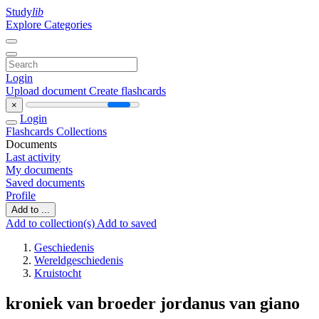
Study
lib
Explore Categories
Login
Upload document
Create flashcards
×
Login
Flashcards
Collections
Documents
Last activity
My documents
Saved documents
Profile
Add to ...
Add to collection(s)
Add to saved
Geschiedenis
Wereldgeschiedenis
Kruistocht
kroniek van broeder jordanus van giano