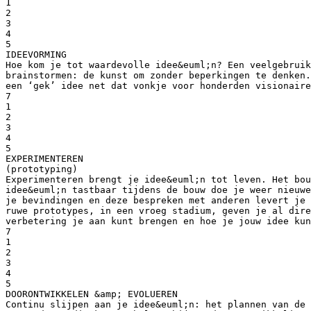
1
2
3
4
5
IDEEVORMING
Hoe kom je tot waardevolle idee&euml;n? Een veelgebruik
brainstormen: de kunst om zonder beperkingen te denken.
een ‘gek’ idee net dat vonkje voor honderden visionair
7
1
2
3
4
5
EXPERIMENTEREN
(prototyping)
Experimenteren brengt je idee&euml;n tot leven. Het bou
idee&euml;n tastbaar tijdens de bouw doe je weer nieuwe
je bevindingen en deze bespreken met anderen levert je 
ruwe prototypes, in een vroeg stadium, geven je al dir
verbetering je aan kunt brengen en hoe je jouw idee kun
7
1
2
3
4
5
DOORONTWIKKELEN &amp; EVOLUEREN
Continu slijpen aan je idee&euml;n: het plannen van de 