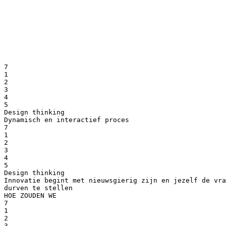
7
1
2
3
4
5
Design thinking
Dynamisch en interactief proces
7
1
2
3
4
5
Design thinking
Innovatie begint met nieuwsgierig zijn en jezelf de vra
durven te stellen
HOE ZOUDEN WE
7
1
2
3