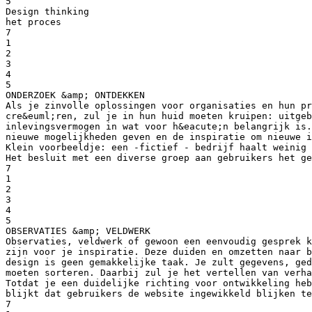
5
Design thinking
het proces
7
1
2
3
4
5
ONDERZOEK &amp; ONTDEKKEN
Als je zinvolle oplossingen voor organisaties en hun pr
cre&euml;ren, zul je in hun huid moeten kruipen: uitgeb
inlevingsvermogen in wat voor h&eacute;n belangrijk is.
nieuwe mogelijkheden geven en de inspiratie om nieuwe i
Klein voorbeeldje: een -fictief - bedrijf haalt weinig 
Het besluit met een diverse groep aan gebruikers het ge
7
1
2
3
4
5
OBSERVATIES &amp; VELDWERK
Observaties, veldwerk of gewoon een eenvoudig gesprek k
zijn voor je inspiratie. Deze duiden en omzetten naar b
design is geen gemakkelijke taak. Je zult gegevens, ged
moeten sorteren. Daarbij zul je het vertellen van verha
Totdat je een duidelijke richting voor ontwikkeling heb
blijkt dat gebruikers de website ingewikkeld blijken te
7