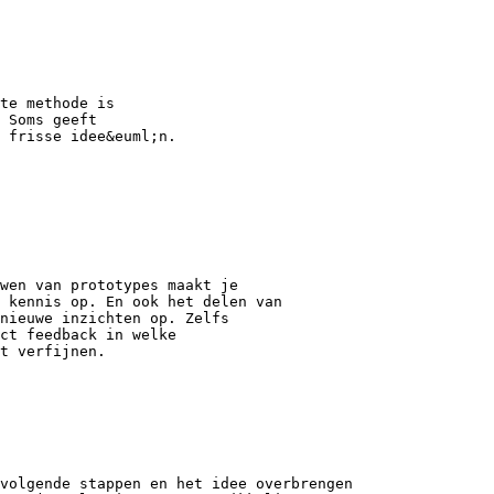
te methode is
 Soms geeft
e frisse idee&euml;n.
wen van prototypes maakt je
 kennis op. En ook het delen van
nieuwe inzichten op. Zelfs
ect feedback in welke
t verfijnen.
volgende stappen en het idee overbrengen