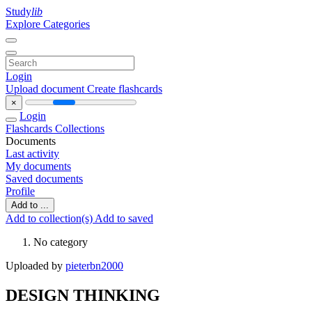
Study
lib
Explore Categories
Login
Upload document
Create flashcards
×
Login
Flashcards
Collections
Documents
Last activity
My documents
Saved documents
Profile
Add to ...
Add to collection(s)
Add to saved
No category
Uploaded by
pieterbn2000
DESIGN THINKING