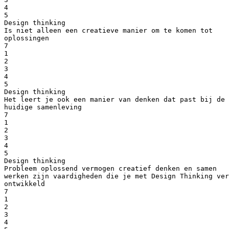
4
5
Design thinking
Is niet alleen een creatieve manier om te komen tot
oplossingen
7
1
2
3
4
5
Design thinking
Het leert je ook een manier van denken dat past bij de
huidige samenleving
7
1
2
3
4
5
Design thinking
Probleem oplossend vermogen creatief denken en samen
werken zijn vaardigheden die je met Design Thinking ver
ontwikkeld
7
1
2
3
4