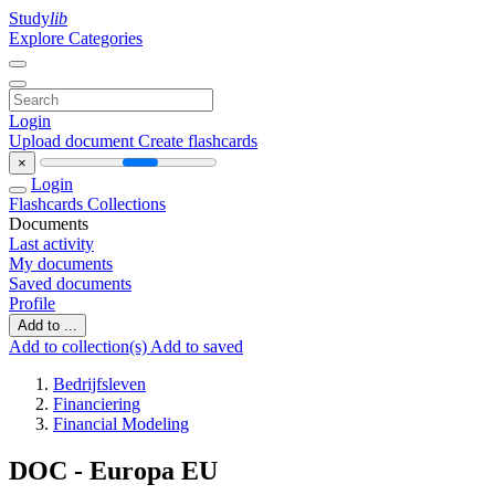
Study
lib
Explore Categories
Login
Upload document
Create flashcards
×
Login
Flashcards
Collections
Documents
Last activity
My documents
Saved documents
Profile
Add to ...
Add to collection(s)
Add to saved
Bedrijfsleven
Financiering
Financial Modeling
DOC - Europa EU