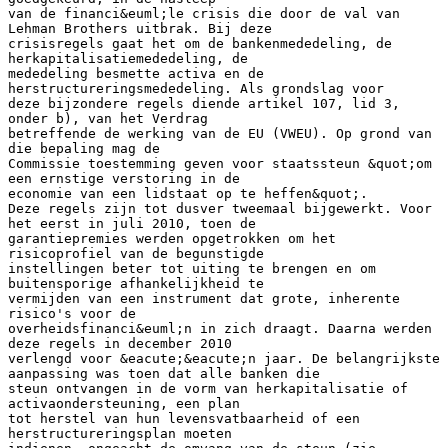
van de financi&euml;le crisis die door de val van
Lehman Brothers uitbrak. Bij deze
crisisregels gaat het om de bankenmededeling, de
herkapitalisatiemededeling, de
mededeling besmette activa en de
herstructureringsmededeling. Als grondslag voor
deze bijzondere regels diende artikel 107, lid 3,
onder b), van het Verdrag
betreffende de werking van de EU (VWEU). Op grond van
die bepaling mag de
Commissie toestemming geven voor staatssteun &quot;om
een ernstige verstoring in de
economie van een lidstaat op te heffen&quot;.
Deze regels zijn tot dusver tweemaal bijgewerkt. Voor
het eerst in juli 2010, toen de
garantiepremies werden opgetrokken om het
risicoprofiel van de begunstigde
instellingen beter tot uiting te brengen en om
buitensporige afhankelijkheid te
vermijden van een instrument dat grote, inherente
risico's voor de
overheidsfinanci&euml;n in zich draagt. Daarna werden
deze regels in december 2010
verlengd voor &eacute;&eacute;n jaar. De belangrijkste
aanpassing was toen dat alle banken die
steun ontvangen in de vorm van herkapitalisatie of
activaondersteuning, een plan
tot herstel van hun levensvatbaarheid of een
herstructureringsplan moeten