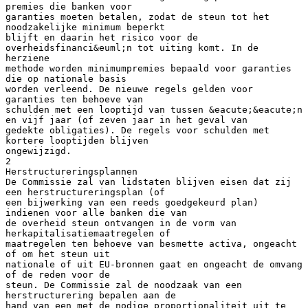
premies die banken voor
garanties moeten betalen, zodat de steun tot het
noodzakelijke minimum beperkt
blijft en daarin het risico voor de
overheidsfinanci&euml;n tot uiting komt. In de
herziene
methode worden minimumpremies bepaald voor garanties
die op nationale basis
worden verleend. De nieuwe regels gelden voor
garanties ten behoeve van
schulden met een looptijd van tussen &eacute;&eacute;n
en vijf jaar (of zeven jaar in het geval van
gedekte obligaties). De regels voor schulden met
kortere looptijden blijven
ongewijzigd.
2
Herstructureringsplannen
De Commissie zal van lidstaten blijven eisen dat zij
een herstructureringsplan (of
een bijwerking van een reeds goedgekeurd plan)
indienen voor alle banken die van
de overheid steun ontvangen in de vorm van
herkapitalisatiemaatregelen of
maatregelen ten behoeve van besmette activa, ongeacht
of om het steun uit
nationale of uit EU-bronnen gaat en ongeacht de omvang
of de reden voor de
steun. De Commissie zal de noodzaak van een
herstructurering bepalen aan de
hand van een met de nodige proportionaliteit uit te