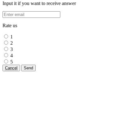
Input it if you want to receive answer
Rate us
1
2
3
4
5
Cancel
Send