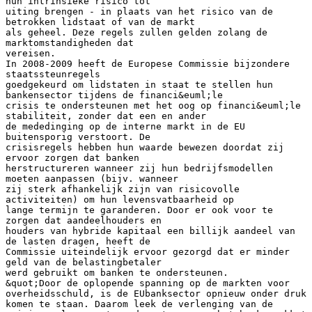
hun intrinsieke risico tot
uiting brengen - in plaats van het risico van de
betrokken lidstaat of van de markt
als geheel. Deze regels zullen gelden zolang de
marktomstandigheden dat
vereisen.
In 2008-2009 heeft de Europese Commissie bijzondere
staatssteunregels
goedgekeurd om lidstaten in staat te stellen hun
bankensector tijdens de financi&euml;le
crisis te ondersteunen met het oog op financi&euml;le
stabiliteit, zonder dat een en ander
de mededinging op de interne markt in de EU
buitensporig verstoort. De
crisisregels hebben hun waarde bewezen doordat zij
ervoor zorgen dat banken
herstructureren wanneer zij hun bedrijfsmodellen
moeten aanpassen (bijv. wanneer
zij sterk afhankelijk zijn van risicovolle
activiteiten) om hun levensvatbaarheid op
lange termijn te garanderen. Door er ook voor te
zorgen dat aandeelhouders en
houders van hybride kapitaal een billijk aandeel van
de lasten dragen, heeft de
Commissie uiteindelijk ervoor gezorgd dat er minder
geld van de belastingbetaler
werd gebruikt om banken te ondersteunen.
&quot;Door de oplopende spanning op de markten voor
overheidsschuld, is de EUbanksector opnieuw onder druk
komen te staan. Daarom leek de verlenging van de