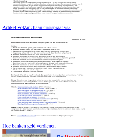
Artikel VolZin: haan crisispraat vs2
Hoe banken geld verdienen