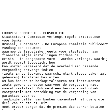
EUROPESE COMMISSIE - PERSBERICHT
Staatssteun: Commissie verlengt regels crisissteun
voor banken
Brussel, 1 december - De Europese Commissie publiceert
vandaag een document
waarmee de tijdelijke regels voor staatssteun aan
financi&euml;le instellingen tijdens de
crisis - in aangepaste vorm - worden verlengd. Daarbij
wordt vooral toegelicht hoe
kan worden verzekerd dat de overheid een passende
vergoeding ontvangt indien
(zoals in de toekomst waarschijnlijk steeds vaker zal
gebeuren) lidstaten besluiten
om hun banken te herkapitaliseren met instrumenten -
zoals gewone aandelen waarvoor de vergoeding niet
vooraf vaststaat. Ook werd een herziene methodiek
vastgesteld met betrekking tot de vergoeding van
garanties voor de
fundingbehoeften van banken (momenteel het overgrote
deel van de steun). Dit
moet ervoor zorgen dat de premies die banken betalen,