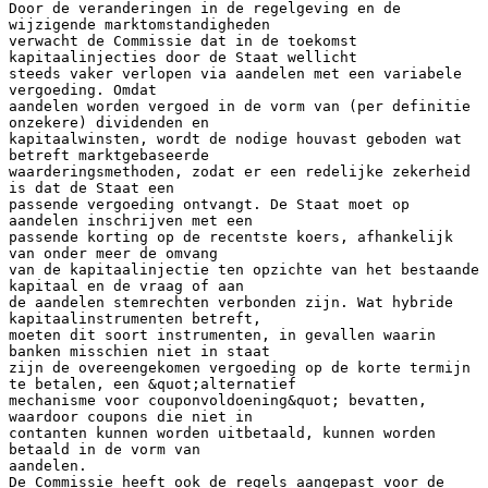
Door de veranderingen in de regelgeving en de
wijzigende marktomstandigheden
verwacht de Commissie dat in de toekomst
kapitaalinjecties door de Staat wellicht
steeds vaker verlopen via aandelen met een variabele
vergoeding. Omdat
aandelen worden vergoed in de vorm van (per definitie
onzekere) dividenden en
kapitaalwinsten, wordt de nodige houvast geboden wat
betreft marktgebaseerde
waarderingsmethoden, zodat er een redelijke zekerheid
is dat de Staat een
passende vergoeding ontvangt. De Staat moet op
aandelen inschrijven met een
passende korting op de recentste koers, afhankelijk
van onder meer de omvang
van de kapitaalinjectie ten opzichte van het bestaande
kapitaal en de vraag of aan
de aandelen stemrechten verbonden zijn. Wat hybride
kapitaalinstrumenten betreft,
moeten dit soort instrumenten, in gevallen waarin
banken misschien niet in staat
zijn de overeengekomen vergoeding op de korte termijn
te betalen, een &quot;alternatief
mechanisme voor couponvoldoening&quot; bevatten,
waardoor coupons die niet in
contanten kunnen worden uitbetaald, kunnen worden
betaald in de vorm van
aandelen.
De Commissie heeft ook de regels aangepast voor de