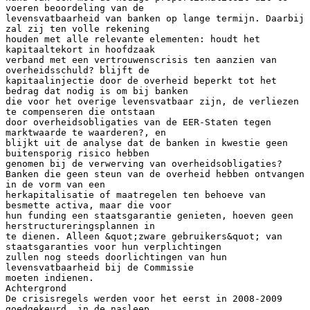
voeren beoordeling van de
levensvatbaarheid van banken op lange termijn. Daarbij
zal zij ten volle rekening
houden met alle relevante elementen: houdt het
kapitaaltekort in hoofdzaak
verband met een vertrouwenscrisis ten aanzien van
overheidsschuld? blijft de
kapitaalinjectie door de overheid beperkt tot het
bedrag dat nodig is om bij banken
die voor het overige levensvatbaar zijn, de verliezen
te compenseren die ontstaan
door overheidsobligaties van de EER-Staten tegen
marktwaarde te waarderen?, en
blijkt uit de analyse dat de banken in kwestie geen
buitensporig risico hebben
genomen bij de verwerving van overheidsobligaties?
Banken die geen steun van de overheid hebben ontvangen
in de vorm van een
herkapitalisatie of maatregelen ten behoeve van
besmette activa, maar die voor
hun funding een staatsgarantie genieten, hoeven geen
herstructureringsplannen in
te dienen. Alleen &quot;zware gebruikers&quot; van
staatsgaranties voor hun verplichtingen
zullen nog steeds doorlichtingen van hun
levensvatbaarheid bij de Commissie
moeten indienen.
Achtergrond
De crisisregels werden voor het eerst in 2008-2009
goedgekeurd, in de nasleep