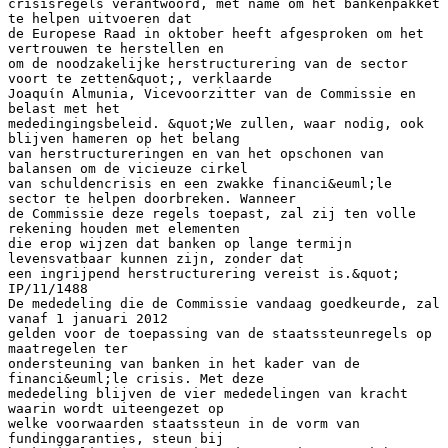
crisisregels verantwoord, met name om het bankenpakket
te helpen uitvoeren dat
de Europese Raad in oktober heeft afgesproken om het
vertrouwen te herstellen en
om de noodzakelijke herstructurering van de sector
voort te zetten&quot;, verklaarde
Joaquίn Almunia, Vicevoorzitter van de Commissie en
belast met het
mededingingsbeleid. &quot;We zullen, waar nodig, ook
blijven hameren op het belang
van herstructureringen en van het opschonen van
balansen om de vicieuze cirkel
van schuldencrisis en een zwakke financi&euml;le
sector te helpen doorbreken. Wanneer
de Commissie deze regels toepast, zal zij ten volle
rekening houden met elementen
die erop wijzen dat banken op lange termijn
levensvatbaar kunnen zijn, zonder dat
een ingrijpend herstructurering vereist is.&quot;
IP/11/1488
De mededeling die de Commissie vandaag goedkeurde, zal
vanaf 1 januari 2012
gelden voor de toepassing van de staatssteunregels op
maatregelen ter
ondersteuning van banken in het kader van de
financi&euml;le crisis. Met deze
mededeling blijven de vier mededelingen van kracht
waarin wordt uiteengezet op
welke voorwaarden staatssteun in de vorm van
fundinggaranties, steun bij