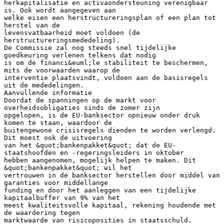
herkapitalisatie en activaondersteuning verenigbaar
is. Ook wordt aangegeven aan
welke eisen een herstructureringsplan of een plan tot
herstel van de
levensvatbaarheid moet voldoen (de
herstructureringsmededeling).
De Commissie zal nog steeds snel tijdelijke
goedkeuring verlenen telkens dat nodig
is om de financi&euml;le stabiliteit te beschermen,
mits de voorwaarden waarop de
interventie plaatsvindt, voldoen aan de basisregels
uit de mededelingen.
Aanvullende informatie
Doordat de spanningen op de markt voor
overheidsobligaties sinds de zomer zijn
opgelopen, is de EU-banksector opnieuw onder druk
komen te staan, waardoor de
buitengewone crisisregels dienden te worden verlengd.
Dit moest ook de uitvoering
van het &quot;bankenpakket&quot; dat de EU-
staatshoofden en -regeringsleiders in oktober
hebben aangenomen, mogelijk helpen te maken. Dit
&quot;bankenpakket&quot; wil het
vertrouwen in de banksector herstellen door middel van
garanties voor middellange
funding en door het aanleggen van een tijdelijke
kapitaalbuffer van 9% van het
meest kwaliteitsvolle kapitaal, rekening houdende met
de waardering tegen
marktwaarde van risicoposities in staatsschuld.