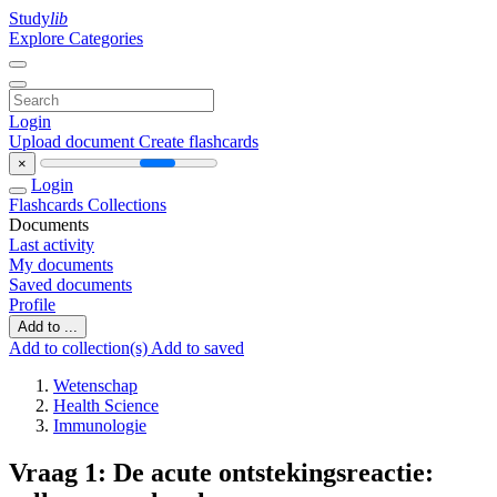
Study
lib
Explore Categories
Login
Upload document
Create flashcards
×
Login
Flashcards
Collections
Documents
Last activity
My documents
Saved documents
Profile
Add to ...
Add to collection(s)
Add to saved
Wetenschap
Health Science
Immunologie
Vraag 1: De acute ontstekingsreactie: