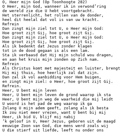
O, Heer mijn God (Op Toonhoogte 282)
O Heer, mijn God, wanneer ik in verwond’ring
de wereld zie die U hebt voortgebracht.
Het sterrenlicht, het rollen van de donder,
heel dit heelal dat vol is van uw kracht.
Refrein
Dan zingt mijn ziel tot U, o Heer mijn God:
Hoe groot zijt Gij, hoe groot zijt Gij.
Dan zingt mijn ziel tot U, o Heer mijn God:
Hoe groot zijt Gij, hoe groot zijt Gij.
Als ik bedenkt dat Jezus zonder klagen
tot in de dood gegaan is als een lam.
Sta ik verbaasd dat Hij mijn schuld wou dragen,
en aan het kruis mijn zonden op Zich nam.
Refrein
Als Christus komt met majesteit en luister, brengt
Hij mij thuis, hoe heerlijk zal dat zijn.
Dan zal ik vol aanbidding voor Hem buigen,
en zingt mijn ziel: o Heer, hoe groot zijt Gij.
Refrein.
Heer, U bent mijn leven
Heer, U bent mijn leven de grond waarop ik sta
Heer, U bent mijn weg de waarheid die mij leidt
U woord is het pad de weg waarop ik ga
Zolang U mijn adem geeft, zolang als ik besta
Ik zou niet meer vrezen, want U bent bij mij
Heer, ik bid U, blijf mij nabij
‘k geloof in U, Heer Jezus, geboren uit de maagd
eeuwige Zoon van God, die mens werd zoals wij
U die stierf uit liefde, leeft nu onder ons