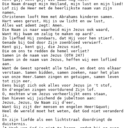
Die Naam draagt mijn Heiland, mijn lust en mijn lied!
Lof zij de Heer met de heerlijkste naam van zijn
namen,
Christenen looft Hem met Abrahams kinderen samen.
Hart wees gerust, Hij is uw licht en uw lust,
Alles wat ademt zegt: Amen.
Die Naam is naar waarheid mijn Jezus ook waard,
Want Hij kwam om zalig te maken op aard'.
Zo liefhad Hij zondaars, dat Hij voor hen stierf.
Genade bij God door Zijn zoenbloed verwierf.
Kent gij, kent gij, die Jezus niet,
Die om ons te redden de hemel verliet?
Samen in de naam van Jezus (OTH 247)
Samen in de naam van Jezus, heffen wij een loflied
aan.
Want de Geest spreekt alle talen, en doet ons elkaar
verstaan. Samen bidden, samen zoeken, naar het plan
van onze Heer.Samen zingen en getuigen, samen leven
tot zijn eer.
Eens buigt zich ook alles voor Jezus in 't stof,
En d'engelen zingen voortdurend Zijn lof.
O, mochten w'om Jezus verheerlijkt eens staan,
Dan hieven wij juichend de jubeltoon aan:
Jezus, Jezus, Uw Naam zij d'eer,
Want Gij zijt der mensen en engelen Heer!&quot;
Heel de wereld moet het weten, dat God niet veranderd
is,
En zijn liefde als een lichtstraal doordringt de
duisternis.