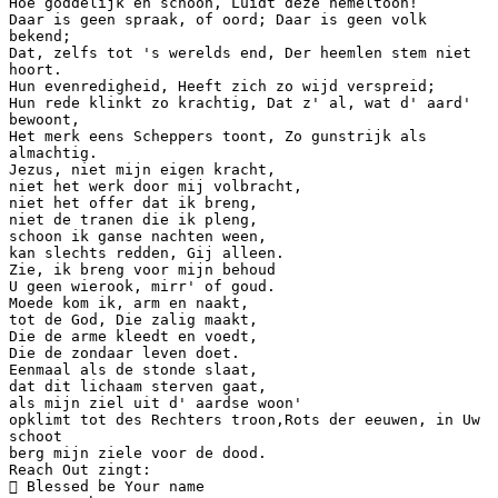
Hoe goddelijk en schoon, Luidt deze hemeltoon!
Daar is geen spraak, of oord; Daar is geen volk
bekend;
Dat, zelfs tot 's werelds end, Der heemlen stem niet
hoort.
Hun evenredigheid, Heeft zich zo wijd verspreid;
Hun rede klinkt zo krachtig, Dat z' al, wat d' aard'
bewoont,
Het merk eens Scheppers toont, Zo gunstrijk als
almachtig.
Jezus, niet mijn eigen kracht,
niet het werk door mij volbracht,
niet het offer dat ik breng,
niet de tranen die ik pleng,
schoon ik ganse nachten ween,
kan slechts redden, Gij alleen.
Zie, ik breng voor mijn behoud
U geen wierook, mirr' of goud.
Moede kom ik, arm en naakt,
tot de God, Die zalig maakt,
Die de arme kleedt en voedt,
Die de zondaar leven doet.
Eenmaal als de stonde slaat,
dat dit lichaam sterven gaat,
als mijn ziel uit d' aardse woon'
opklimt tot des Rechters troon,Rots der eeuwen, in Uw
schoot
berg mijn ziele voor de dood.
Reach Out zingt:
 Blessed be Your name