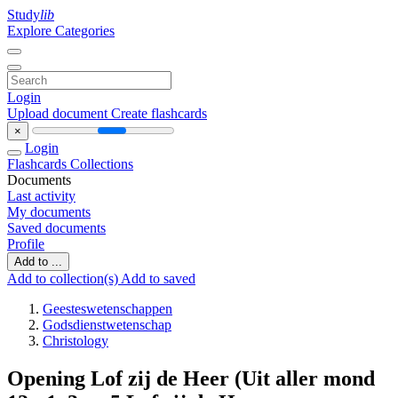
Study
lib
Explore Categories
Login
Upload document
Create flashcards
×
Login
Flashcards
Collections
Documents
Last activity
My documents
Saved documents
Profile
Add to ...
Add to collection(s)
Add to saved
Geesteswetenschappen
Godsdienstwetenschap
Christology
Opening Lof zij de Heer (Uit aller mond