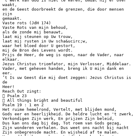
’t Werk van God is niet te keren, omdat hij er over
waakt,
en de Geest doorbreekt de grenzen, die door mensen
zijn
gemaakt.
Vaste rots (JdH 174)
Vaste Rots van mijn behoud,
als de zonde mij benauwt,
laat mij steunen op Uw trouw,
laat mij rusten in Uw scha&ucirc;w,
waar het bloed door U gestort,
mij de Bron des Levens wordt.
Prijs de Heer, de weg is open, naar de Vader, naar
elkaar.
Jezus Christus triomfator, mijn Verlosser, Middelaar.
Vader, met geheven handen, breng ik U mijn dank en
eer.
’t Is uw Geest die mij doet zeggen: Jezus Christus is
de
Heer!
Reach Out zingt:
 Psalm 23
 All things bright and beautiful
Psalm 19 : 1 en 2
Het ruime hemelrond, Vertelt, met blijden mond,
Gods eer en heerlijkheid. De heldre lucht en 't zwerk,
Verkondigen Zijn werk, En prijzen Zijn beleid,
Dus kan ons dag bij dag, Tot roem van Gods gezag,
Zijn wonderen verhalen. Dus weet ons nacht bij nacht
Zijn onbegrensde macht. En wijsheid af te malen.