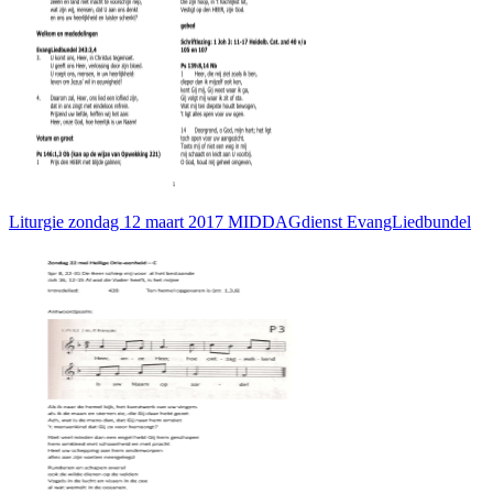
Liturgie zondag 12 maart 2017 MIDDAGdienst EvangLiedbundel