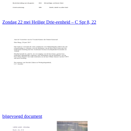
Zondag 22 mei Heilige Drie-eenheid – C Spr 8, 22
bijgevoegd document