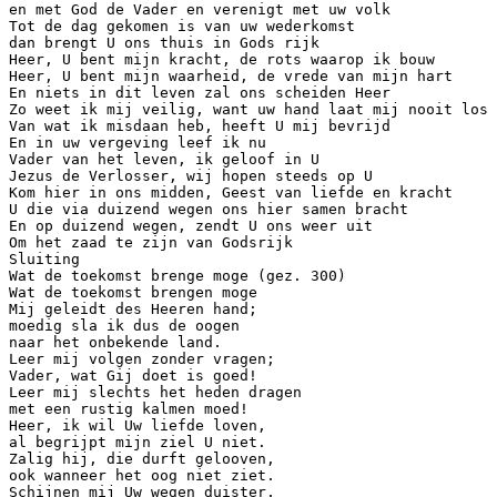
en met God de Vader en verenigt met uw volk
Tot de dag gekomen is van uw wederkomst
dan brengt U ons thuis in Gods rijk
Heer, U bent mijn kracht, de rots waarop ik bouw
Heer, U bent mijn waarheid, de vrede van mijn hart
En niets in dit leven zal ons scheiden Heer
Zo weet ik mij veilig, want uw hand laat mij nooit los
Van wat ik misdaan heb, heeft U mij bevrijd
En in uw vergeving leef ik nu
Vader van het leven, ik geloof in U
Jezus de Verlosser, wij hopen steeds op U
Kom hier in ons midden, Geest van liefde en kracht
U die via duizend wegen ons hier samen bracht
En op duizend wegen, zendt U ons weer uit
Om het zaad te zijn van Godsrijk
Sluiting
Wat de toekomst brenge moge (gez. 300)
Wat de toekomst brengen moge
Mij geleidt des Heeren hand;
moedig sla ik dus de oogen
naar het onbekende land.
Leer mij volgen zonder vragen;
Vader, wat Gij doet is goed!
Leer mij slechts het heden dragen
met een rustig kalmen moed!
Heer, ik wil Uw liefde loven,
al begrijpt mijn ziel U niet.
Zalig hij, die durft gelooven,
ook wanneer het oog niet ziet.
Schijnen mij Uw wegen duister,