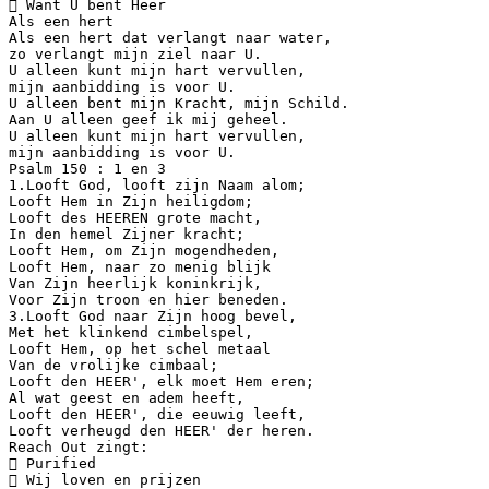
 Want U bent Heer
Als een hert
Als een hert dat verlangt naar water,
zo verlangt mijn ziel naar U.
U alleen kunt mijn hart vervullen,
mijn aanbidding is voor U.
U alleen bent mijn Kracht, mijn Schild.
Aan U alleen geef ik mij geheel.
U alleen kunt mijn hart vervullen,
mijn aanbidding is voor U.
Psalm 150 : 1 en 3
1.Looft God, looft zijn Naam alom;
Looft Hem in Zijn heiligdom;
Looft des HEEREN grote macht,
In den hemel Zijner kracht;
Looft Hem, om Zijn mogendheden,
Looft Hem, naar zo menig blijk
Van Zijn heerlijk koninkrijk,
Voor Zijn troon en hier beneden.
3.Looft God naar Zijn hoog bevel,
Met het klinkend cimbelspel,
Looft Hem, op het schel metaal
Van de vrolijke cimbaal;
Looft den HEER', elk moet Hem eren;
Al wat geest en adem heeft,
Looft den HEER', die eeuwig leeft,
Looft verheugd den HEER' der heren.
Reach Out zingt:
 Purified
 Wij loven en prijzen