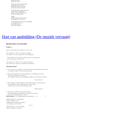
Hart van aanbidding (De muziek vervaagt)