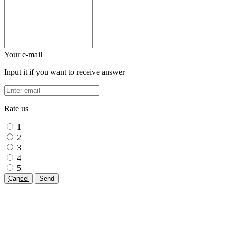
Your e-mail
Input it if you want to receive answer
Rate us
1
2
3
4
5
Cancel
Send