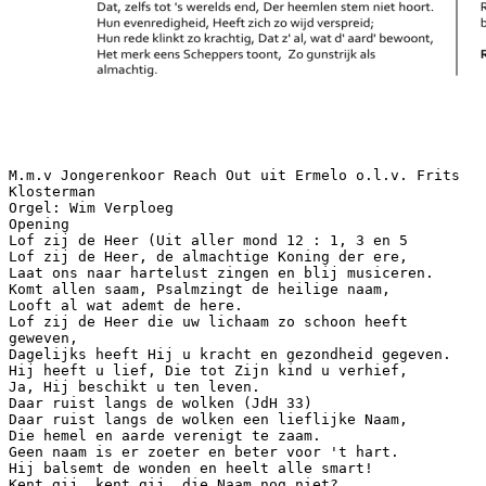
M.m.v Jongerenkoor Reach Out uit Ermelo o.l.v. Frits
Klosterman
Orgel: Wim Verploeg
Opening
Lof zij de Heer (Uit aller mond 12 : 1, 3 en 5
Lof zij de Heer, de almachtige Koning der ere,
Laat ons naar hartelust zingen en blij musiceren.
Komt allen saam, Psalmzingt de heilige naam,
Looft al wat ademt de here.
Lof zij de Heer die uw lichaam zo schoon heeft
geweven,
Dagelijks heeft Hij u kracht en gezondheid gegeven.
Hij heeft u lief, Die tot Zijn kind u verhief,
Ja, Hij beschikt u ten leven.
Daar ruist langs de wolken (JdH 33)
Daar ruist langs de wolken een lieflijke Naam,
Die hemel en aarde verenigt te zaam.
Geen naam is er zoeter en beter voor 't hart.
Hij balsemt de wonden en heelt alle smart!
Kent gij, kent gij, die Naam nog niet?