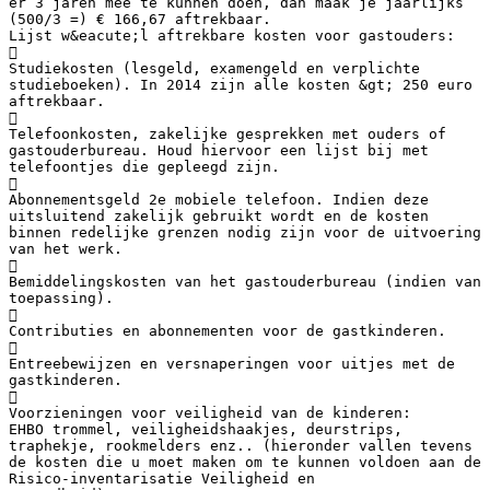
er 3 jaren mee te kunnen doen, dan maak je jaarlijks
(500/3 =) € 166,67 aftrekbaar.
Lijst w&eacute;l aftrekbare kosten voor gastouders:

Studiekosten (lesgeld, examengeld en verplichte
studieboeken). In 2014 zijn alle kosten &gt; 250 euro
aftrekbaar.

Telefoonkosten, zakelijke gesprekken met ouders of
gastouderbureau. Houd hiervoor een lijst bij met
telefoontjes die gepleegd zijn.

Abonnementsgeld 2e mobiele telefoon. Indien deze
uitsluitend zakelijk gebruikt wordt en de kosten
binnen redelijke grenzen nodig zijn voor de uitvoering
van het werk.

Bemiddelingskosten van het gastouderbureau (indien van
toepassing).

Contributies en abonnementen voor de gastkinderen.

Entreebewijzen en versnaperingen voor uitjes met de
gastkinderen.

Voorzieningen voor veiligheid van de kinderen:
EHBO trommel, veiligheidshaakjes, deurstrips,
traphekje, rookmelders enz.. (hieronder vallen tevens
de kosten die u moet maken om te kunnen voldoen aan de
Risico-inventarisatie Veiligheid en