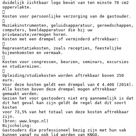
duidelijk zichtbaar logo bevat van ten minste 70 cm2
oppervlakte.

Kosten voor persoonlijke verzorging van de gastouder.

Muziekinstrumenten, geluidsapparatuur, gereedschappen,
computers, beeldapparatuur die bij uw
priv&eacute;vermogen horen.
Kosten met een drempel of verminderd aftrekbaar:

Representatiekosten, zoals recepties, feestelijke
bijeenkomsten en vermaak.

Kosten voor congressen, beurzen, seminars, excursies
en studiereizen.

Opleiding/studiekosten worden aftrekbaar boven 250
euro.
Voor deze kosten geldt een drempel van € 4.400 (2014).
Alle kosten boven deze drempel mogen aftrekbaar
gemaakt worden.
Gezien het voor gastouders niet erg aannemelijk is dat
dit het geval kan zijn geldt de regel dat dit soort
kosten
voor 73,5% van het totaal van deze kosten aftrekbaar
zijn.
(bron: www.kngo.nl)
Bijscholing:
Gastouders die professioneel bezig zijn met hun vak
kunnen vanaf nu ook lid worden van KNGO.