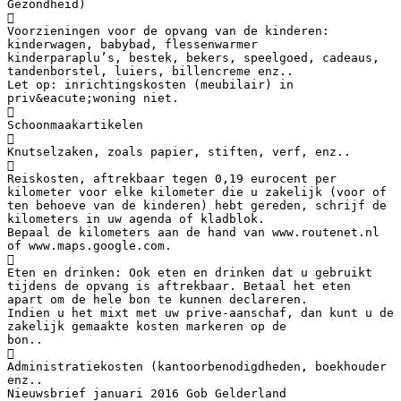
Gezondheid)

Voorzieningen voor de opvang van de kinderen:
kinderwagen, babybad, flessenwarmer
kinderparaplu’s, bestek, bekers, speelgoed, cadeaus,
tandenborstel, luiers, billencreme enz..
Let op: inrichtingskosten (meubilair) in
priv&eacute;woning niet.

Schoonmaakartikelen

Knutselzaken, zoals papier, stiften, verf, enz..

Reiskosten, aftrekbaar tegen 0,19 eurocent per
kilometer voor elke kilometer die u zakelijk (voor of
ten behoeve van de kinderen) hebt gereden, schrijf de
kilometers in uw agenda of kladblok.
Bepaal de kilometers aan de hand van www.routenet.nl
of www.maps.google.com.

Eten en drinken: Ook eten en drinken dat u gebruikt
tijdens de opvang is aftrekbaar. Betaal het eten
apart om de hele bon te kunnen declareren.
Indien u het mixt met uw prive-aanschaf, dan kunt u de
zakelijk gemaakte kosten markeren op de
bon..

Administratiekosten (kantoorbenodigdheden, boekhouder
enz..
Nieuwsbrief januari 2016 Gob Gelderland