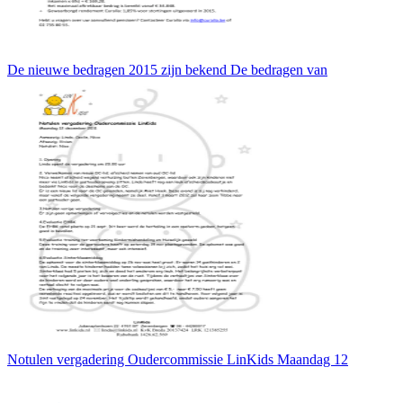
De nieuwe bedragen 2015 zijn bekend De bedragen van
Notulen vergadering Oudercommissie LinKids Maandag 12