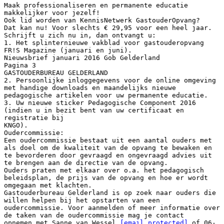
Maak professionaliseren en permanente educatie
makkelijker voor jezelf!
Ook lid worden van KennisNetwerk GastouderOpvang?
Dat kan nu! Voor slechts € 29,95 voor een heel jaar.
Schrijft u zich nu in, dan ontvangt u:
1. Het splinternieuwe vakblad voor gastouderopvang
FR!S Magazine (januari en juni).
Nieuwsbrief januari 2016 Gob Gelderland
Pagina 3
GASTOUDERBUREAU GELDERLAND
2. Persoonlijke inloggegevens voor de online omgeving
met handige downloads en maandelijks nieuwe
pedagogische artikelen voor uw permanente educatie.
3. Uw nieuwe sticker Pedagogische Component 2016
(indien u in bezit bent van uw certificaat en
registratie bij
KNGO).
Oudercommissie:
Een oudercommissie bestaat uit een aantal ouders met
als doel om de kwaliteit van de opvang te bewaken en
te bevorderen door gevraagd en ongevraagd advies uit
te brengen aan de directie van de opvang.
Ouders praten met elkaar over o.a. het pedagogisch
beleidsplan, de prijs van de opvang en hoe er wordt
omgegaan met klachten.
Gastouderbureau Gelderland is op zoek naar ouders die
willen helpen bij het opstarten van een
oudercommissie. Voor aanmelden of meer informatie over
de taken van de oudercommissie mag je contact
opnemen met Sanne van Wessel
[email protected]
of 06-