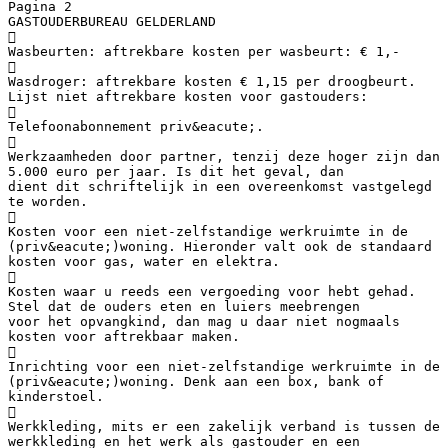
Pagina 2
GASTOUDERBUREAU GELDERLAND

Wasbeurten: aftrekbare kosten per wasbeurt: € 1,-

Wasdroger: aftrekbare kosten € 1,15 per droogbeurt.
Lijst niet aftrekbare kosten voor gastouders:

Telefoonabonnement priv&eacute;.

Werkzaamheden door partner, tenzij deze hoger zijn dan
5.000 euro per jaar. Is dit het geval, dan
dient dit schriftelijk in een overeenkomst vastgelegd
te worden.

Kosten voor een niet-zelfstandige werkruimte in de
(priv&eacute;)woning. Hieronder valt ook de standaard
kosten voor gas, water en elektra.

Kosten waar u reeds een vergoeding voor hebt gehad.
Stel dat de ouders eten en luiers meebrengen
voor het opvangkind, dan mag u daar niet nogmaals
kosten voor aftrekbaar maken.

Inrichting voor een niet-zelfstandige werkruimte in de
(priv&eacute;)woning. Denk aan een box, bank of
kinderstoel.

Werkkleding, mits er een zakelijk verband is tussen de
werkkleding en het werk als gastouder en een