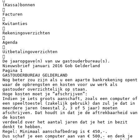

(Kassa)bonnen

Facturen

Kwitanties

Rekeningoverzichten

Agenda

Uitbetalingoverzichten

De jaaropgave(n) van uw gastouderbureau(s).
Nieuwsbrief januari 2016 Gob Gelderland
Pagina 1
GASTOUDERBUREAU GELDERLAND
Nog beter zou zijn als u een aparte bankrekening opent
waar de opbrengsten en kosten voor uw werk als
gastouder overzichtelijk op staan.
Hoge kosten moet je “afschrijven”:
Indien je iets groots aanschaft, zoals een computer of
een speeltoestel (zakelijk gebruik) dan zul je dat in
meerdere jaren (meestal 2, 3 of 5 jaar) moeten
afschrijven. Dat houdt in dat je de aftrekbaarheid van
de kosten
verdeeld over het aantal jaren dat je het in bezit
denkt te hebben.
Regel: Minimaal aanschafbedrag is € 450,-.
Dus schaf je een computer aan van € 500,- en denk je