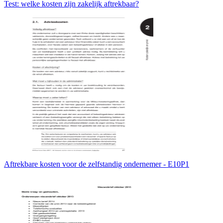
Test: welke kosten zijn zakelijk aftrekbaar?
Aftrekbare kosten voor de zelfstandig ondernemer - E10P1