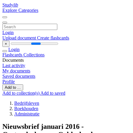
Study
lib
Explore Categories
Login
Upload document
Create flashcards
×
Login
Flashcards
Collections
Documents
Last activity
My documents
Saved documents
Profile
Add to ...
Add to collection(s)
Add to saved
Bedrijfsleven
Boekhouden
Administratie
Nieuwsbrief januari 2016 -