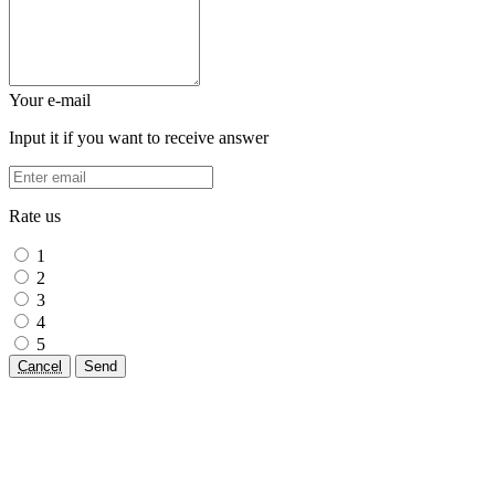
Your e-mail
Input it if you want to receive answer
Rate us
1
2
3
4
5
Cancel
Send