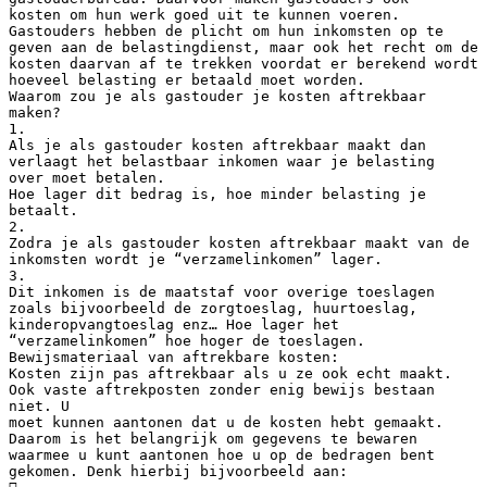
kosten om hun werk goed uit te kunnen voeren.
Gastouders hebben de plicht om hun inkomsten op te
geven aan de belastingdienst, maar ook het recht om de
kosten daarvan af te trekken voordat er berekend wordt
hoeveel belasting er betaald moet worden.
Waarom zou je als gastouder je kosten aftrekbaar
maken?
1.
Als je als gastouder kosten aftrekbaar maakt dan
verlaagt het belastbaar inkomen waar je belasting
over moet betalen.
Hoe lager dit bedrag is, hoe minder belasting je
betaalt.
2.
Zodra je als gastouder kosten aftrekbaar maakt van de
inkomsten wordt je “verzamelinkomen” lager.
3.
Dit inkomen is de maatstaf voor overige toeslagen
zoals bijvoorbeeld de zorgtoeslag, huurtoeslag,
kinderopvangtoeslag enz… Hoe lager het
“verzamelinkomen” hoe hoger de toeslagen.
Bewijsmateriaal van aftrekbare kosten:
Kosten zijn pas aftrekbaar als u ze ook echt maakt.
Ook vaste aftrekposten zonder enig bewijs bestaan
niet. U
moet kunnen aantonen dat u de kosten hebt gemaakt.
Daarom is het belangrijk om gegevens te bewaren
waarmee u kunt aantonen hoe u op de bedragen bent
gekomen. Denk hierbij bijvoorbeeld aan: