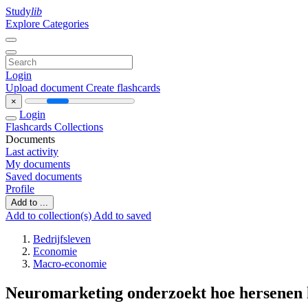
Study
lib
Explore Categories
Login
Upload document
Create flashcards
×
Login
Flashcards
Collections
Documents
Last activity
My documents
Saved documents
Profile
Add to ...
Add to collection(s)
Add to saved
Bedrijfsleven
Economie
Macro-economie
Neuromarketing onderzoekt hoe hersenen