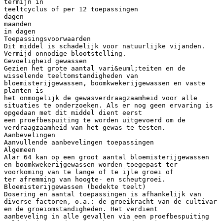
termijn in
teeltcyclus of per 12 toepassingen
dagen
maanden
in dagen
Toepassingsvoorwaarden
Dit middel is schadelijk voor natuurlijke vijanden.
Vermijd onnodige blootstelling.
Gevoeligheid gewassen
Gezien het grote aantal vari&euml;teiten en de
wisselende teeltomstandigheden van
bloemisterijgewassen, boomkwekerijgewassen en vaste
planten is
het onmogelijk de gewasverdraagzaamheid voor alle
situaties te onderzoeken. Als er nog geen ervaring is
opgedaan met dit middel dient eerst
een proefbespuiting te worden uitgevoerd om de
verdraagzaamheid van het gewas te testen.
Aanbevelingen
Aanvullende aanbevelingen toepassingen
Algemeen
Alar 64 kan op een groot aantal bloemisterijgewassen
en boomkwekerijgewassen worden toegepast ter
voorkoming van te lange of te ijle groei of
ter afremming van hoogte- en scheutgroei.
Bloemisterijgewassen (bedekte teelt)
Dosering en aantal toepassingen is afhankelijk van
diverse factoren, o.a.: de groeikracht van de cultivar
en de groeiomstandigheden. Het verdient
aanbeveling in alle gevallen via een proefbespuiting