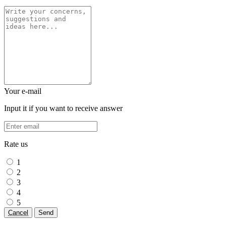
Your e-mail
Input it if you want to receive answer
Rate us
1
2
3
4
5
Cancel
Send