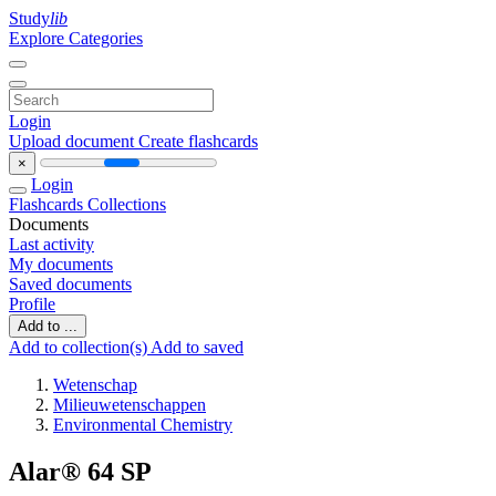
Study
lib
Explore Categories
Login
Upload document
Create flashcards
×
Login
Flashcards
Collections
Documents
Last activity
My documents
Saved documents
Profile
Add to ...
Add to collection(s)
Add to saved
Wetenschap
Milieuwetenschappen
Environmental Chemistry
Alar® 64 SP