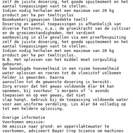
zelf de juiste dosering, het goede spuitmoment en het
aantal toepassingen vast te stellen.
Indien nodig herhalen met een maximum van 20 kg
product per ha per teeltcyclus
Boomkwekerijgewassen (bedekte teelt)
Dosering en aantal toepassingen is afhankelijk van
diverse factoren, o.a.: de groeikracht van de cultivar
en de groeiomstandigheden. Het verdient
aanbeveling in alle gevallen via een proefbespuiting
zelf de juiste dosering, het goede spuitmoment en het
aantal toepassingen vast te stellen.
Indien nodig herhalen met een maximum van 20 kg
product per ha per teeltcyclus.
N.B. Het oplossen van het middel moet zorgvuldig
gebeuren.
De benodigde hoeveelheid in een ruime hoeveelheid
water oplossen en roeren tot de vloeistof volkomen
helder is geworden. Daarna
aanvullen tot de gewenste dosering is bereikt.
Zorg ervoor dat het gewas voldoende Alar 64 kan
opnemen, bij voorkeur ’s morgens of ’s avonds
toepassen en op een gewas, dat niet
slap hangt. Gebruik bij de toepassing voldoende water
voor een uniforme verdeling. Los Alar 64 volledig op
tot een heldere oplossing.
.
Overige informatie
Voorkomen emissie:
Om emissie naar grond- en oppervlaktewater te
voorkomen, adviseert Bayer Crop Science om machines