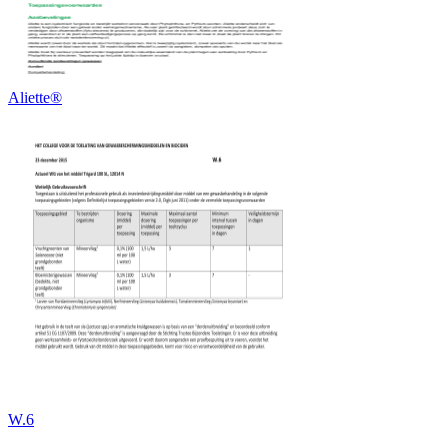
Aliette®
W.6