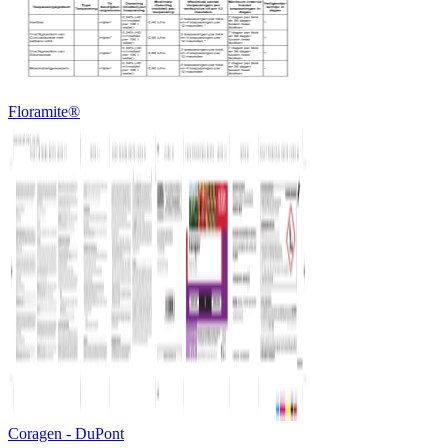
Floramite®
Coragen - DuPont