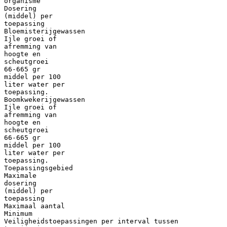
organisme
Dosering
(middel) per
toepassing
Bloemisterijgewassen
Ijle groei of
afremming van
hoogte en
scheutgroei
66-665 gr
middel per 100
liter water per
toepassing.
Boomkwekerijgewassen
Ijle groei of
afremming van
hoogte en
scheutgroei
66-665 gr
middel per 100
liter water per
toepassing.
Toepassingsgebied
Maximale
dosering
(middel) per
toepassing
Maximaal aantal
Minimum
Veiligheidstoepassingen per interval tussen