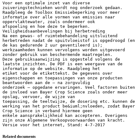
Voor een optimale inzet van diverse
zuiveringstechnieken wordt nog onderzoek gedaan.
Raadpleeg de Toolbox Emissiebeperking voor meer
informatie over alle vormen van emissies naar
oppervlaktewater, zoals ondermeer ook
afspoeling en hoe deze te beperken.
Veiligheidsaanbevelingen bij herbetreding
Na een gewas- of ruimtebehandeling uitsluitend
herbetreden nadat de spuitvloeistof is opgedroogd (en
de kas gedurende 2 uur geventileerd is);
werkzaamheden kunnen vervolgens worden uitgevoerd
zonder gebruik van beschermende maatregelen.
Deze gebruiksaanwijzing is opgesteld volgens de
laatste inzichten. De PDF is een weergave van de
informatie op de website. Raadpleeg het
etiket voor de etikettekst. De gegevens over
eigenschappen en toepassingen van onze producten
beantwoorden aan de – na zorgvuldig
onderzoek – opgedane ervaringen. Veel factoren buiten
de invloed van Bayer Crop Science zoals onder meer
opslag, vervoer, de wijze van
toepassing, de teeltwijze, de dosering etc. kunnen de
werking van het product be&iuml;nvloeden, zodat Bayer
Crop Science in verband hiermee geen
enkele aansprakelijkheid kan accepteren. Overigens
zijn onze Algemene Verkoopvoorwaarden van kracht.
Related documents