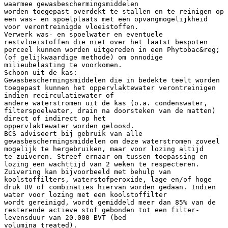
waarmee gewasbeschermingsmiddelen
worden toegepast overdekt te stallen en te reinigen op
een was- en spoelplaats met een opvangmogelijkheid
voor verontreinigde vloeistoffen.
Verwerk was- en spoelwater en eventuele
restvloeistoffen die niet over het laatst bespoten
perceel kunnen worden uitgereden in een Phytobac&reg;
(of gelijkwaardige methode) om onnodige
milieubelasting te voorkomen.
Schoon uit de kas:
Gewasbeschermingsmiddelen die in bedekte teelt worden
toegepast kunnen het oppervlaktewater verontreinigen
indien recirculatiewater of
andere waterstromen uit de kas (o.a. condenswater,
filterspoelwater, drain na doorsteken van de matten)
direct of indirect op het
oppervlaktewater worden geloosd.
BCS adviseert bij gebruik van alle
gewasbeschermingsmiddelen om deze waterstromen zoveel
mogelijk te hergebruiken, maar voor lozing altijd
te zuiveren. Streef ernaar om tussen toepassing en
lozing een wachttijd van 2 weken te respecteren.
Zuivering kan bijvoorbeeld met behulp van
koolstoffilters, waterstofperoxide, lage en/of hoge
druk UV of combinaties hiervan worden gedaan. Indien
water voor lozing met een koolstoffilter
wordt gereinigd, wordt gemiddeld meer dan 85% van de
resterende actieve stof gebonden tot een filter-
levensduur van 20.000 BVT (bed
volumina treated).