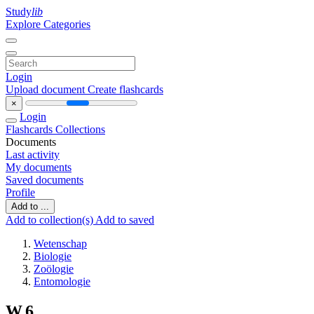
Study
lib
Explore Categories
Login
Upload document
Create flashcards
×
Login
Flashcards
Collections
Documents
Last activity
My documents
Saved documents
Profile
Add to ...
Add to collection(s)
Add to saved
Wetenschap
Biologie
Zoölogie
Entomologie
W.6