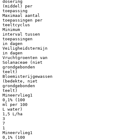
dosering
(middel) per
toepassing
Maximaal aantal
toepassingen per
teeltcyclus
Minimum
interval tussen
toepassingen
in dagen
Veiligheidstermijn
in dagen
Vruchtgroenten van
Solanaceae (niet
grondgebonden
teelt)
Bloemisterijgewassen
(bedekte, niet
grondgebonden
teelt)
Mineervlieg1
0,1% (100
ml per 100
L water)
1,5 L/ha
3
7
1
Mineervlieg1
0,1% (100