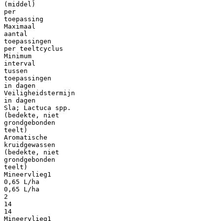
(middel)
per
toepassing
Maximaal
aantal
toepassingen
per teeltcyclus
Minimum
interval
tussen
toepassingen
in dagen
Veiligheidstermijn
in dagen
Sla; Lactuca spp.
(bedekte, niet
grondgebonden
teelt)
Aromatische
kruidgewassen
(bedekte, niet
grondgebonden
teelt)
Mineervlieg1
0,65 L/ha
0,65 L/ha
2
14
14
Mineervlieg1