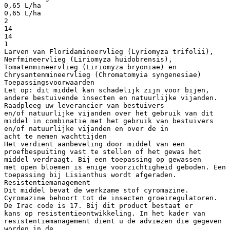
0,65 L/ha
0,65 L/ha
2
14
14
1
Larven van Floridamineervlieg (Lyriomyza trifolii),
Nerfmineervlieg (Liriomyza huidobrensis),
Tomatenmineervlieg (Liriomyza bryoniae) en
Chrysantenmineervlieg (Chromatomyia syngenesiae)
Toepassingsvoorwaarden
Let op: dit middel kan schadelijk zijn voor bijen,
andere bestuivende insecten en natuurlijke vijanden.
Raadpleeg uw leverancier van bestuivers
en/of natuurlijke vijanden over het gebruik van dit
middel in combinatie met het gebruik van bestuivers
en/of natuurlijke vijanden en over de in
acht te nemen wachttijden
Het verdient aanbeveling door middel van een
proefbespuiting vast te stellen of het gewas het
middel verdraagt. Bij een toepassing op gewassen
met open bloemen is enige voorzichtigheid geboden. Een
toepassing bij Lisianthus wordt afgeraden.
Resistentiemanagement
Dit middel bevat de werkzame stof cyromazine.
Cyromazine behoort tot de insecten groeiregulatoren.
De Irac code is 17. Bij dit product bestaat er
kans op resistentieontwikkeling. In het kader van
resistentiemanagement dient u de adviezen die gegeven
worden in de