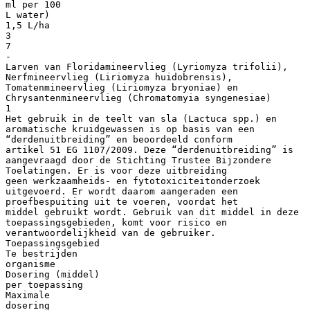
ml per 100
L water)
1,5 L/ha
3
7
-
Larven van Floridamineervlieg (Lyriomyza trifolii),
Nerfmineervlieg (Liriomyza huidobrensis),
Tomatenmineervlieg (Liriomyza bryoniae) en
Chrysantenmineervlieg (Chromatomyia syngenesiae)
1
Het gebruik in de teelt van sla (Lactuca spp.) en
aromatische kruidgewassen is op basis van een
“derdenuitbreiding” en beoordeeld conform
artikel 51 EG 1107/2009. Deze “derdenuitbreiding” is
aangevraagd door de Stichting Trustee Bijzondere
Toelatingen. Er is voor deze uitbreiding
geen werkzaamheids- en fytotoxiciteitonderzoek
uitgevoerd. Er wordt daarom aangeraden een
proefbespuiting uit te voeren, voordat het
middel gebruikt wordt. Gebruik van dit middel in deze
toepassingsgebieden, komt voor risico en
verantwoordelijkheid van de gebruiker.
Toepassingsgebied
Te bestrijden
organisme
Dosering (middel)
per toepassing
Maximale
dosering