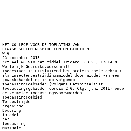
HET COLLEGE VOOR DE TOELATING VAN
GEWASBESCHERMINGSMIDDELEN EN BIOCIDEN
W.6
23 december 2015
Actueel WG van het middel Trigard 100 SL, 12014 N
Wettelijk Gebruiksvoorschrift
Toegestaan is uitsluitend het professionele gebruik
als insectenbestrijdingsmiddel door middel van een
gewasbehandeling in de volgende
toepassingsgebieden (volgens Definitielijst
toepassingsgebieden versie 2.0, Ctgb juni 2011) onder
de vermelde toepassingsvoorwaarden
Toepassingsgebied
Te bestrijden
organisme
Dosering
(middel)
per
toepassing
Maximale