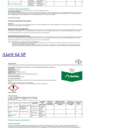
Alar® 64 SP