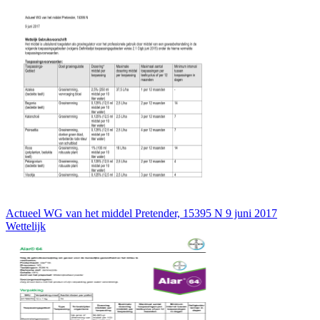
Actueel WG van het middel Pretender, 15395 N 9 juni 2017
Wettelijk