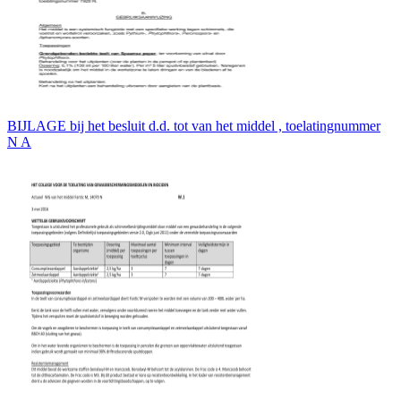
BIJLAGE bij het besluit d.d. tot van het middel , toelatingnummer
N A