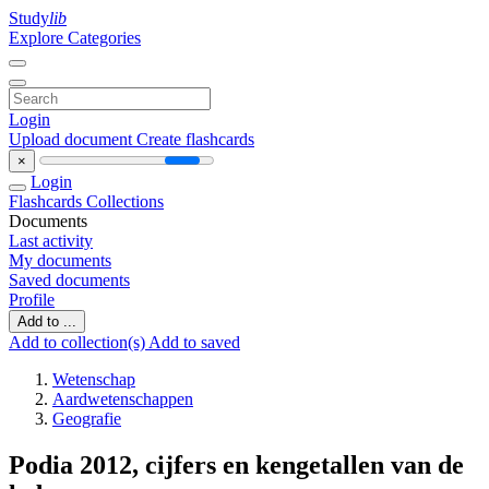
Study
lib
Explore Categories
Login
Upload document
Create flashcards
×
Login
Flashcards
Collections
Documents
Last activity
My documents
Saved documents
Profile
Add to ...
Add to collection(s)
Add to saved
Wetenschap
Aardwetenschappen
Geografie
Podia 2012, cijfers en kengetallen van de