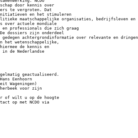
samenwerking. NCDO
schap door kennis over
ers te vergroten. Dat
nitiatieven en het stimuleren
litieke maatschappelijke organisaties, bedrijfsleven en 
s over actuele mondiale
 en professionals die zich graag
De dossiers zijn onderdeel
 gedegen achtergrondinformatie over relevante en dringen
n het wetenschappelijke,
 hiermee de kennis en
 in de Nederlandse
gelmatig geactualiseerd.
Hans Eenhoorn
eit Wageningen)
herbeek voor zijn
r of wilt u op de hoogte