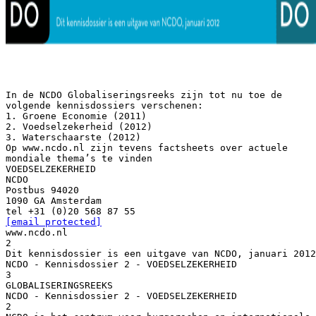
In de NCDO Globaliseringsreeks zijn tot nu toe de
volgende kennisdossiers verschenen:
1. Groene Economie (2011)
2. Voedselzekerheid (2012)
3. Waterschaarste (2012)
Op www.ncdo.nl zijn tevens factsheets over actuele
mondiale thema’s te vinden
VOEDSELZEKERHEID
NCDO
Postbus 94020
1090 GA Amsterdam
[email protected]
www.ncdo.nl
2
Dit kennisdossier is een uitgave van NCDO, januari 2012
NCDO - Kennisdossier 2 - VOEDSELZEKERHEID
3
GLOBALISERINGSREEKS
NCDO - Kennisdossier 2 - VOEDSELZEKERHEID
2