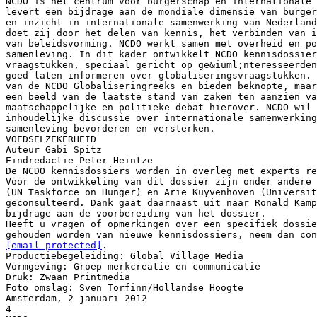
NCDO is het centrum voor burgerschap en internationale 
levert een bijdrage aan de mondiale dimensie van burger
en inzicht in internationale samenwerking van Nederland
doet zij door het delen van kennis, het verbinden van i
van beleidsvorming. NCDO werkt samen met overheid en po
samenleving. In dit kader ontwikkelt NCDO kennisdossier
vraagstukken, speciaal gericht op ge&iuml;nteresseerden
goed laten informeren over globaliseringsvraagstukken. 
van de NCDO Globaliseringreeks en bieden beknopte, maar
een beeld van de laatste stand van zaken ten aanzien va
maatschappelijke en politieke debat hierover. NCDO wil
inhoudelijke discussie over internationale samenwerking
samenleving bevorderen en versterken.
VOEDSELZEKERHEID
Auteur Gabi Spitz
Eindredactie Peter Heintze
De NCDO kennisdossiers worden in overleg met experts re
Voor de ontwikkeling van dit dossier zijn onder andere 
(UN Taskforce on Hunger) en Arie Kuyvenhoven (Universit
geconsulteerd. Dank gaat daarnaast uit naar Ronald Kamp
bijdrage aan de voorbereiding van het dossier.
Heeft u vragen of opmerkingen over een specifiek dossie
[email protected]
.
Productiebegeleiding: Global Village Media
Vormgeving: Groep merkcreatie en communicatie
Druk: Zwaan Printmedia
Foto omslag: Sven Torfinn/Hollandse Hoogte
Amsterdam, 2 januari 2012
4