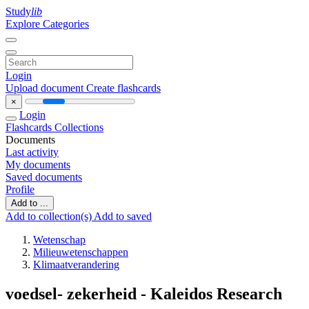
Study
lib
Explore Categories
Login
Upload document
Create flashcards
×
Login
Flashcards
Collections
Documents
Last activity
My documents
Saved documents
Profile
Add to ...
Add to collection(s)
Add to saved
Wetenschap
Milieuwetenschappen
Klimaatverandering
voedsel- zekerheid - Kaleidos Research