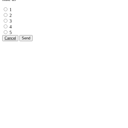
1
2
3
4
5
Cancel
Send