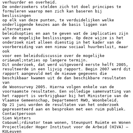
verhuurder en overheid.
De onderzoekers stelden zich tot doel principes te
formuleren waarop men zich kan baseren bij
beslissingen
op elk van deze punten, te verduidelijken welke
onderliggende keuzes aan de basis liggen van
alternatieve
beleidsopties en aan te geven wat de implicaties zijn
van de mogelijke beslissingen. Op deze wijze is het
onderzoek niet alleen dienstig in het kader van de
voorbereiding van een nieuw sociaal huurbesluit, maar
ook
voor een beleidsdiscussie over de mogelijke
ori&euml;ntaties op langere termijn.
Dit onderzoek, dat werd uitgevoerd eerste helft 2005,
resulteerde in een lijvig rapport. Begin 2007 werd dit
rapport aangevuld met de nieuwe gegevens die
beschikbaar kwamen uit de dan beschikbare resultaten
van
de Woonsurvey 2005. Hierna volgen enkele van de
voornaamste resultaten. Een volledige samenvatting van
het rapport is verkrijgbaar bij het Ministerie van de
Vlaamse Gemeenschap, Departement RWO, Woonbeleid.
Op 21 juni worden de resultaten van het onderzoek
gepresenteerd aan en besproken met een ruim publiek.
Contactpersoon
Sien Winters
Co&ouml;rdinator team wonen, Steunpunt Ruimte en Wonen
Projectleider Hoger Instituut voor de Arbeid (HIVA) –
KULeuven