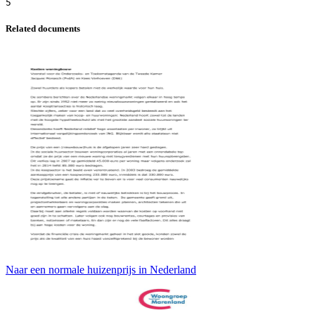
Related documents
Naar een normale huizenprijs in Nederland