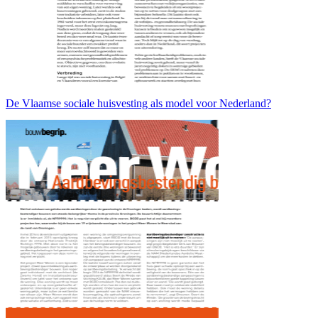
De Vlaamse sociale huisvesting als model voor Nederland?