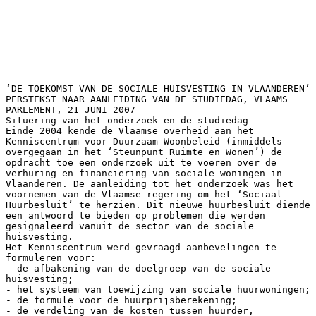
‘DE TOEKOMST VAN DE SOCIALE HUISVESTING IN VLAANDEREN’
PERSTEKST NAAR AANLEIDING VAN DE STUDIEDAG, VLAAMS
PARLEMENT, 21 JUNI 2007
Situering van het onderzoek en de studiedag
Einde 2004 kende de Vlaamse overheid aan het
Kenniscentrum voor Duurzaam Woonbeleid (inmiddels
overgegaan in het ‘Steunpunt Ruimte en Wonen’) de
opdracht toe een onderzoek uit te voeren over de
verhuring en financiering van sociale woningen in
Vlaanderen. De aanleiding tot het onderzoek was het
voornemen van de Vlaamse regering om het ‘Sociaal
Huurbesluit’ te herzien. Dit nieuwe huurbesluit diende
een antwoord te bieden op problemen die werden
gesignaleerd vanuit de sector van de sociale
huisvesting.
Het Kenniscentrum werd gevraagd aanbevelingen te
formuleren voor:
- de afbakening van de doelgroep van de sociale
huisvesting;
- het systeem van toewijzing van sociale huurwoningen;
- de formule voor de huurprijsberekening;
- de verdeling van de kosten tussen huurder,