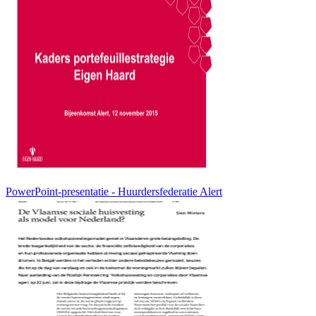
PowerPoint-presentatie - Huurdersfederatie Alert