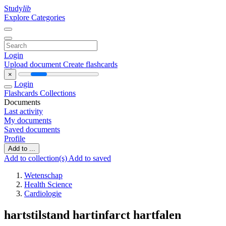
Study
lib
Explore Categories
Login
Upload document
Create flashcards
×
Login
Flashcards
Collections
Documents
Last activity
My documents
Saved documents
Profile
Add to ...
Add to collection(s)
Add to saved
Wetenschap
Health Science
Cardiologie
hartstilstand hartinfarct hartfalen