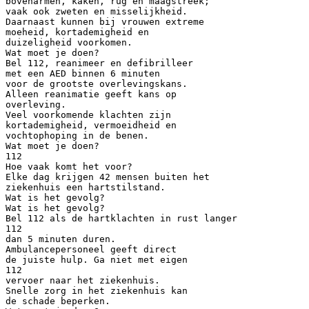
bovenarmen, kaken, rug en maagstreek;
vaak ook zweten en misselijkheid.
Daarnaast kunnen bij vrouwen extreme
moeheid, kortademigheid en
duizeligheid voorkomen.
Wat moet je doen?
Bel 112, reanimeer en defibrilleer
met een AED binnen 6 minuten
voor de grootste overlevingskans.
Alleen reanimatie geeft kans op
overleving.
Veel voorkomende klachten zijn
kortademigheid, vermoeidheid en
vochtophoping in de benen.
Wat moet je doen?
112
Hoe vaak komt het voor?
Elke dag krijgen 42 mensen buiten het
ziekenhuis een hartstilstand.
Wat is het gevolg?
Wat is het gevolg?
Bel 112 als de hartklachten in rust langer
112
dan 5 minuten duren.
Ambulancepersoneel geeft direct
de juiste hulp. Ga niet met eigen
112
vervoer naar het ziekenhuis.
Snelle zorg in het ziekenhuis kan
de schade beperken.