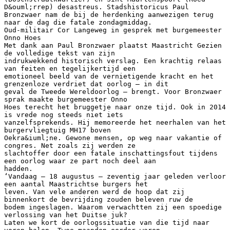
D&ouml;rrep) desastreus. Stadshistoricus Paul
Bronzwaer nam de bij de herdenking aanwezigen terug
naar de dag die fatale zondagmiddag.
Oud-militair Cor Langeweg in gesprek met burgemeester
Onno Hoes
Met dank aan Paul Bronzwaer plaatst Maastricht Gezien
de volledige tekst van zijn
indrukwekkend historisch verslag. Een krachtig relaas
van feiten en tegelijkertijd een
emotioneel beeld van de vernietigende kracht en het
grenzenloze verdriet dat oorlog – in dit
geval de Tweede Wereldoorlog – brengt. Voor Bronzwaer
sprak maakte burgemeester Onno
Hoes terecht het bruggetje naar onze tijd. Ook in 2014
is vrede nog steeds niet iets
vanzelfsprekends. Hij memoreerde het neerhalen van het
burgervliegtuig MH17 boven
Oekra&iuml;ne. Gewone mensen, op weg naar vakantie of
congres. Net zoals zij werden ze
slachtoffer door een fatale inschattingsfout tijdens
een oorlog waar ze part noch deel aan
hadden.
‘Vandaag – 18 augustus – zeventig jaar geleden verloor
een aantal Maastrichtse burgers het
leven. Van vele anderen werd de hoop dat zij
binnenkort de bevrijding zouden beleven ruw de
bodem ingeslagen. Waarom verwachtten zij een spoedige
verlossing van het Duitse juk?
Laten we kort de oorlogssituatie van die tijd naar