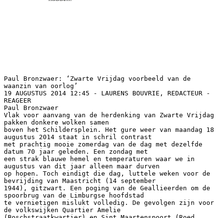
Paul Bronzwaer: ‘Zwarte Vrijdag voorbeeld van de
waanzin van oorlog’
19 AUGUSTUS 2014 12:45 - LAURENS BOUVRIE, REDACTEUR -
REAGEER
Paul Bronzwaer
Vlak voor aanvang van de herdenking van Zwarte Vrijdag
pakken donkere wolken samen
boven het Schildersplein. Het gure weer van maandag 18
augustus 2014 staat in schril contrast
met prachtig mooie zomerdag van de dag met dezelfde
datum 70 jaar geleden. Een zondag met
een strak blauwe hemel en temperaturen waar we in
augustus van dit jaar alleen maar durven
op hopen. Toch eindigt die dag, luttele weken voor de
bevrijding van Maastricht (14 september
1944), gitzwart. Een poging van de Geallieerden om de
spoorbrug van de Limburgse hoofdstad
te vernietigen mislukt volledig. De gevolgen zijn voor
de volkswijken Quartier Amelie
(Boschstraatkwartier) en Sint Maartenspoort (Roed