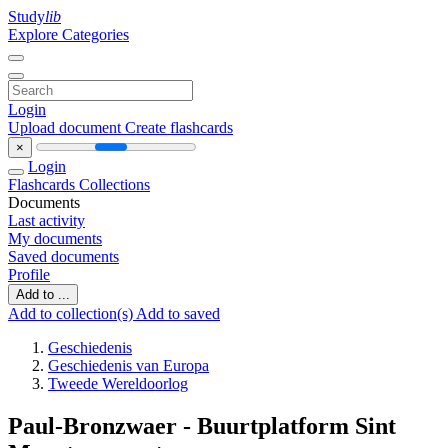
Study
lib
Explore Categories
Login
Upload document
Create flashcards
×
Login
Flashcards
Collections
Documents
Last activity
My documents
Saved documents
Profile
Add to ...
Add to collection(s)
Add to saved
Geschiedenis
Geschiedenis van Europa
Tweede Wereldoorlog
Paul-Bronzwaer - Buurtplatform Sint