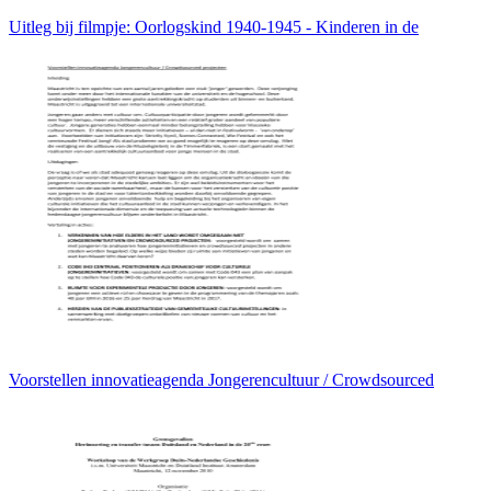
Uitleg bij filmpje: Oorlogskind 1940-1945 - Kinderen in de
Voorstellen innovatieagenda Jongerencultuur / Crowdsourced