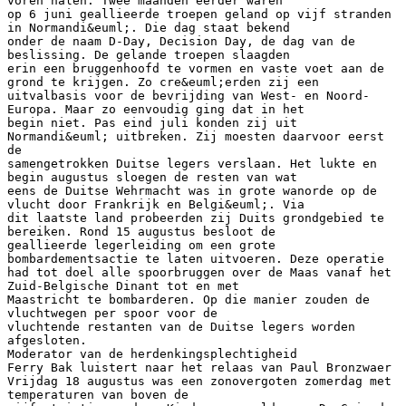
voren halen. Twee maanden eerder waren
op 6 juni geallieerde troepen geland op vijf stranden
in Normandi&euml;. Die dag staat bekend
onder de naam D-Day, Decision Day, de dag van de
beslissing. De gelande troepen slaagden
erin een bruggenhoofd te vormen en vaste voet aan de
grond te krijgen. Zo cre&euml;erden zij een
uitvalbasis voor de bevrijding van West- en Noord-
Europa. Maar zo eenvoudig ging dat in het
begin niet. Pas eind juli konden zij uit
Normandi&euml; uitbreken. Zij moesten daarvoor eerst
de
samengetrokken Duitse legers verslaan. Het lukte en
begin augustus sloegen de resten van wat
eens de Duitse Wehrmacht was in grote wanorde op de
vlucht door Frankrijk en Belgi&euml;. Via
dit laatste land probeerden zij Duits grondgebied te
bereiken. Rond 15 augustus besloot de
geallieerde legerleiding om een grote
bombardementsactie te laten uitvoeren. Deze operatie
had tot doel alle spoorbruggen over de Maas vanaf het
Zuid-Belgische Dinant tot en met
Maastricht te bombarderen. Op die manier zouden de
vluchtwegen per spoor voor de
vluchtende restanten van de Duitse legers worden
afgesloten.
Moderator van de herdenkingsplechtigheid
Ferry Bak luistert naar het relaas van Paul Bronzwaer
Vrijdag 18 augustus was een zonovergoten zomerdag met
temperaturen van boven de