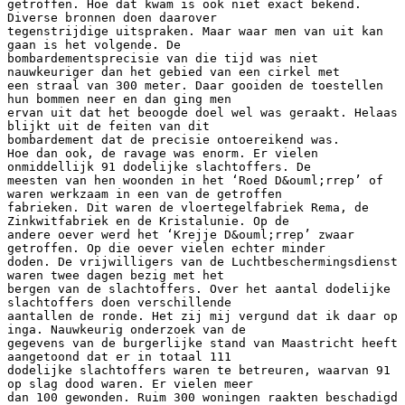
getroffen. Hoe dat kwam is ook niet exact bekend.
Diverse bronnen doen daarover
tegenstrijdige uitspraken. Maar waar men van uit kan
gaan is het volgende. De
bombardementsprecisie van die tijd was niet
nauwkeuriger dan het gebied van een cirkel met
een straal van 300 meter. Daar gooiden de toestellen
hun bommen neer en dan ging men
ervan uit dat het beoogde doel wel was geraakt. Helaas
blijkt uit de feiten van dit
bombardement dat de precisie ontoereikend was.
Hoe dan ook, de ravage was enorm. Er vielen
onmiddellijk 91 dodelijke slachtoffers. De
meesten van hen woonden in het ‘Roed D&ouml;rrep’ of
waren werkzaam in een van de getroffen
fabrieken. Dit waren de vloertegelfabriek Rema, de
Zinkwitfabriek en de Kristalunie. Op de
andere oever werd het ‘Krejje D&ouml;rrep’ zwaar
getroffen. Op die oever vielen echter minder
doden. De vrijwilligers van de Luchtbeschermingsdienst
waren twee dagen bezig met het
bergen van de slachtoffers. Over het aantal dodelijke
slachtoffers doen verschillende
aantallen de ronde. Het zij mij vergund dat ik daar op
inga. Nauwkeurig onderzoek van de
gegevens van de burgerlijke stand van Maastricht heeft
aangetoond dat er in totaal 111
dodelijke slachtoffers waren te betreuren, waarvan 91
op slag dood waren. Er vielen meer
dan 100 gewonden. Ruim 300 woningen raakten beschadigd