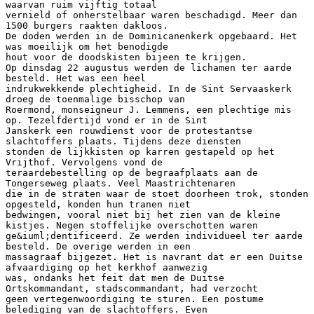
waarvan ruim vijftig totaal
vernield of onherstelbaar waren beschadigd. Meer dan
1500 burgers raakten dakloos.
De doden werden in de Dominicanenkerk opgebaard. Het
was moeilijk om het benodigde
hout voor de doodskisten bijeen te krijgen.
Op dinsdag 22 augustus werden de lichamen ter aarde
besteld. Het was een heel
indrukwekkende plechtigheid. In de Sint Servaaskerk
droeg de toenmalige bisschop van
Roermond, monseigneur J. Lemmens, een plechtige mis
op. Tezelfdertijd vond er in de Sint
Janskerk een rouwdienst voor de protestantse
slachtoffers plaats. Tijdens deze diensten
stonden de lijkkisten op karren gestapeld op het
Vrijthof. Vervolgens vond de
teraardebestelling op de begraafplaats aan de
Tongerseweg plaats. Veel Maastrichtenaren
die in de straten waar de stoet doorheen trok, stonden
opgesteld, konden hun tranen niet
bedwingen, vooral niet bij het zien van de kleine
kistjes. Negen stoffelijke overschotten waren
ge&iuml;dentificeerd. Ze werden individueel ter aarde
besteld. De overige werden in een
massagraaf bijgezet. Het is navrant dat er een Duitse
afvaardiging op het kerkhof aanwezig
was, ondanks het feit dat men de Duitse
Ortskommandant, stadscommandant, had verzocht
geen vertegenwoordiging te sturen. Een postume
belediging van de slachtoffers. Even