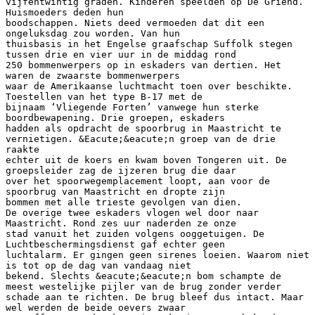
vijfentwintig graden. Kinderen speelden op De Griend.
Huismoeders deden hun
boodschappen. Niets deed vermoeden dat dit een
ongeluksdag zou worden. Van hun
thuisbasis in het Engelse graafschap Suffolk stegen
tussen drie en vier uur in de middag rond
250 bommenwerpers op in eskaders van dertien. Het
waren de zwaarste bommenwerpers
waar de Amerikaanse luchtmacht toen over beschikte.
Toestellen van het type B-17 met de
bijnaam ‘Vliegende Forten’ vanwege hun sterke
boordbewapening. Drie groepen, eskaders
hadden als opdracht de spoorbrug in Maastricht te
vernietigen. &Eacute;&eacute;n groep van de drie
raakte
echter uit de koers en kwam boven Tongeren uit. De
groepsleider zag de ijzeren brug die daar
over het spoorwegemplacement loopt, aan voor de
spoorbrug van Maastricht en dropte zijn
bommen met alle trieste gevolgen van dien.
De overige twee eskaders vlogen wel door naar
Maastricht. Rond zes uur naderden ze onze
stad vanuit het zuiden volgens ooggetuigen. De
Luchtbeschermingsdienst gaf echter geen
luchtalarm. Er gingen geen sirenes loeien. Waarom niet
is tot op de dag van vandaag niet
bekend. Slechts &eacute;&eacute;n bom schampte de
meest westelijke pijler van de brug zonder verder
schade aan te richten. De brug bleef dus intact. Maar
wel werden de beide oevers zwaar