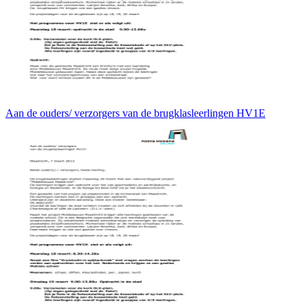
Aan de ouders/ verzorgers van de brugklasleerlingen HV1E