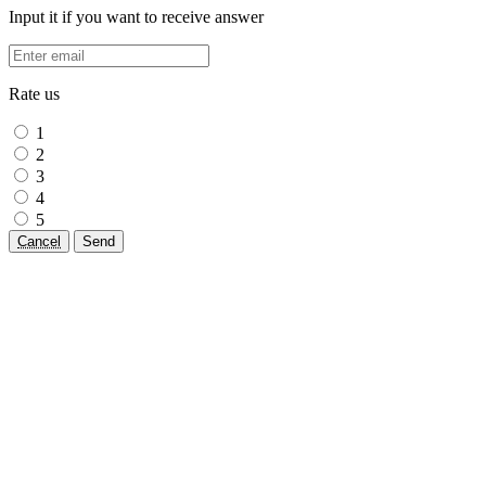
Input it if you want to receive answer
Rate us
1
2
3
4
5
Cancel
Send