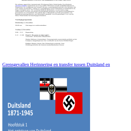
Grensgevallen Herinnering en transfer tussen Duitsland en