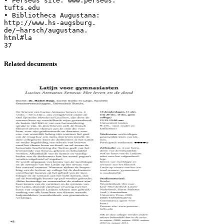
• Perseus site: www.perseus.
tufts.edu
• Bibliotheca Augustana:
http://www.hs-augsburg.
de/~harsch/augustana.
html#la
Related documents