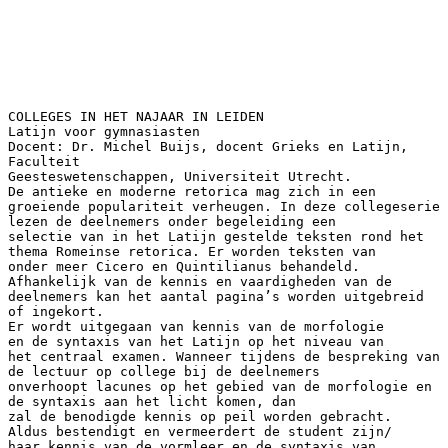
COLLEGES IN HET NAJAAR IN LEIDEN
Latijn voor gymnasiasten
Docent: Dr. Michel Buijs, docent Grieks en Latijn,
Faculteit
Geesteswetenschappen, Universiteit Utrecht.
De antieke en moderne retorica mag zich in een
groeiende populariteit verheugen. In deze collegeserie
lezen de deelnemers onder begeleiding een
selectie van in het Latijn gestelde teksten rond het
thema Romeinse retorica. Er worden teksten van
onder meer Cicero en Quintilianus behandeld.
Afhankelijk van de kennis en vaardigheden van de
deelnemers kan het aantal pagina’s worden uitgebreid
of ingekort.
Er wordt uitgegaan van kennis van de morfologie
en de syntaxis van het Latijn op het niveau van
het centraal examen. Wanneer tijdens de bespreking van
de lectuur op college bij de deelnemers
onverhoopt lacunes op het gebied van de morfologie en
de syntaxis aan het licht komen, dan
zal de benodigde kennis op peil worden gebracht.
Aldus bestendigt en vermeerdert de student zijn/
haar kennis van de vormleer en de syntaxis van