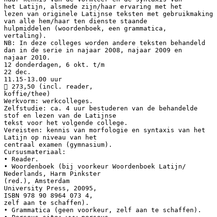
het Latijn, alsmede zijn/haar ervaring met het
lezen van originele Latijnse teksten met gebruikmaking
van alle hem/haar ten dienste staande
hulpmiddelen (woordenboek, een grammatica,
vertaling).
NB: In deze colleges worden andere teksten behandeld
dan in de serie in najaar 2008, najaar 2009 en
najaar 2010.
12 donderdagen, 6 okt. t/m
22 dec.
11.15-13.00 uur
 273,50 (incl. reader,
koffie/thee)
Werkvorm: werkcolleges.
Zelfstudie: ca. 4 uur bestuderen van de behandelde
stof en lezen van de Latijnse
tekst voor het volgende college.
Vereisten: kennis van morfologie en syntaxis van het
Latijn op niveau van het
centraal examen (gymnasium).
Cursusmateriaal:
• Reader.
• Woordenboek (bij voorkeur Woordenboek Latijn/
Nederlands, Harm Pinkster
(red.), Amsterdam
University Press, 20095,
ISBN 978 90 8964 073 4,
zelf aan te schaffen).
• Grammatica (geen voorkeur, zelf aan te schaffen).