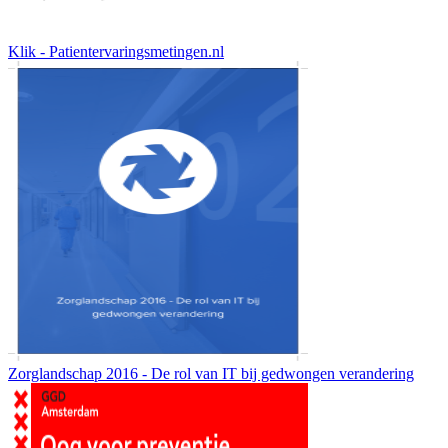
Klik - Patientervaringsmetingen.nl
Zorglandschap 2016 - De rol van IT bij gedwongen verandering