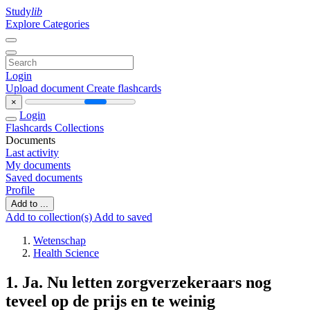
Study
lib
Explore Categories
Login
Upload document
Create flashcards
×
Login
Flashcards
Collections
Documents
Last activity
My documents
Saved documents
Profile
Add to ...
Add to collection(s)
Add to saved
Wetenschap
Health Science
1. Ja. Nu letten zorgverzekeraars nog
teveel op de prijs en te weinig