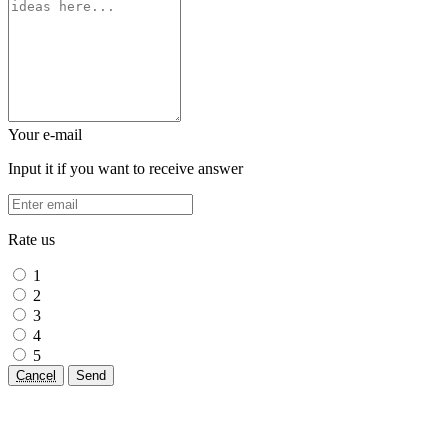
Your e-mail
Input it if you want to receive answer
Rate us
1
2
3
4
5
Cancel
Send