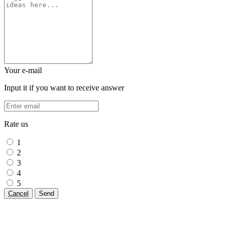
Your e-mail
Input it if you want to receive answer
Rate us
1
2
3
4
5
Cancel
Send