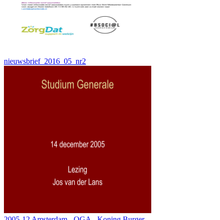
nieuwsbrief_2016_05_nr2
2005-12 Amsterdam - OGA - Koning Burger