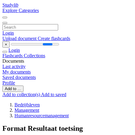
Study
lib
Explore Categories
Login
Upload document
Create flashcards
×
Login
Flashcards
Collections
Documents
Last activity
My documents
Saved documents
Profile
Add to ...
Add to collection(s)
Add to saved
Bedrijfsleven
Management
Humanresourcemanagement
Format Resultaat toetsing