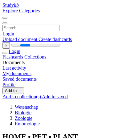
Study
lib
Explore Categories
Login
Upload document
Create flashcards
×
Login
Flashcards
Collections
Documents
Last activity
My documents
Saved documents
Profile
Add to ...
Add to collection(s)
Add to saved
Wetenschap
Biologie
Zoölogie
Entomologie
HOME • PET • PLANT